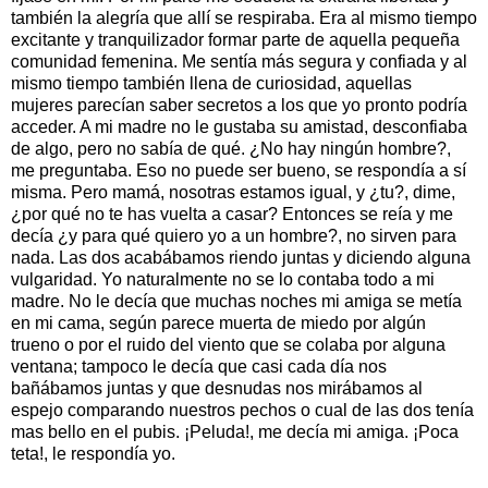
también la alegría que allí se respiraba. Era al mismo tiempo
excitante y tranquilizador formar parte de aquella pequeña
comunidad femenina. Me sentía más segura y confiada y al
mismo tiempo también llena de curiosidad, aquellas
mujeres parecían saber secretos a los que yo pronto podría
acceder. A mi madre no le gustaba su amistad, desconfiaba
de algo, pero no sabía de qué. ¿No hay ningún hombre?,
me preguntaba. Eso no puede ser bueno, se respondía a sí
misma. Pero mamá, nosotras estamos igual, y ¿tu?, dime,
¿por qué no te has vuelta a casar? Entonces se reía y me
decía ¿y para qué quiero yo a un hombre?, no sirven para
nada. Las dos acabábamos riendo juntas y diciendo alguna
vulgaridad. Yo naturalmente no se lo contaba todo a mi
madre. No le decía que muchas noches mi amiga se metía
en mi cama, según parece muerta de miedo por algún
trueno o por el ruido del viento que se colaba por alguna
ventana; tampoco le decía que casi cada día nos
bañábamos juntas y que desnudas nos mirábamos al
espejo comparando nuestros pechos o cual de las dos tenía
mas bello en el pubis. ¡Peluda!, me decía mi amiga. ¡Poca
teta!, le respondía yo.