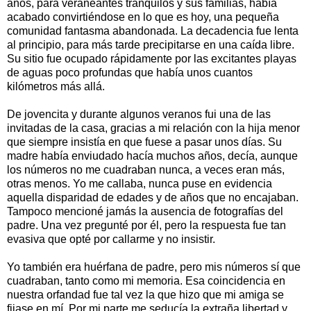
años, para veraneantes tranquilos y sus familias, había
acabado convirtiéndose en lo que es hoy, una pequeña
comunidad fantasma abandonada. La decadencia fue lenta
al principio, para más tarde precipitarse en una caída libre.
Su sitio fue ocupado rápidamente por las excitantes playas
de aguas poco profundas que había unos cuantos
kilómetros más allá.
De jovencita y durante algunos veranos fui una de las
invitadas de la casa, gracias a mi relación con la hija menor
que siempre insistía en que fuese a pasar unos días. Su
madre había enviudado hacía muchos años, decía, aunque
los números no me cuadraban nunca, a veces eran más,
otras menos. Yo me callaba, nunca puse en evidencia
aquella disparidad de edades y de años que no encajaban.
Tampoco mencioné jamás la ausencia de fotografías del
padre. Una vez pregunté por él, pero la respuesta fue tan
evasiva que opté por callarme y no insistir.
Yo también era huérfana de padre, pero mis números sí que
cuadraban, tanto como mi memoria. Esa coincidencia en
nuestra orfandad fue tal vez la que hizo que mi amiga se
fijase en mí. Por mi parte me seducía la extraña libertad y