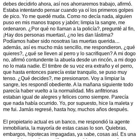
debes decidirlo ahora, así nos ahorraremos trabajo, afirmó.
Estaba intentando pensar cuando ya oí los primeros golpes
de pico. Yo me quedé muda. Como no decía nada, alguien
puso en mis manos trapos y jabón; limpia la sangre, me
ordenaron. ¿Por qué no llaman a la policía?, pregunté al fin,
¡Hay dos personas muertas!, ¿no les dan lástima?
Podíamos haber sido nosotras las muertas querida…
además, así es mucho más sencillo, me respondieron, ¿qué
quieres?, ¿qué se lleven al perro y lo sacrifiquen? A mi dogo
no, afirmó contundente la abuela desde un rincón, a mi dogo
no lo mata nadie. El timbre de su voz era extraño y el perro,
que hasta entonces parecía estar tranquilo, se puso muy
tenso. ¿Qué decides?, me presionaron. Voy a limpiar la
sangre, les respondí obediente. A la mañana siguiente todo
parecía haber vuelto a la normalidad. Mis anfitrionas
estaban igual de alegres y felices como siempre. Parecía
que nada había ocurrido. Yo, por supuesto, hice la maleta y
me fui. Jamás regresé, hasta hoy, muchos años después.
El propietario actual es un banco, me respondió la agente
inmobiliaria, la mayoría de estas casas lo son. Quiebras,
embargos, hipotecas impagadas, ya sabe, cosas así. Es una