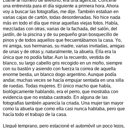
Llamé al número de teléfono, era una agencia. Concerté
una entrevista para el día siguiente a primera hora. Ahora
voy a buscar las fotografías, me dije. También estaban en
varias cajas de cartón, todas desordenadas. No hice nada
más en todo el día que mirar aquellas viejas fotos. Había,
mezcladas con otras, varias de la fachada, del salón, del
jardín, de la piscina y de su pequeño gran bosquecillo de
pinos y de todos aquellos que frecuentábamos la casa. Yo,
mi amiga, sus hermanas, su madre, varias invitadas, amigas
de unas y de otras y, naturalmente, la abuela. Ella era la
única que no podía faltar. Aun la recuerdo, vestida de
blanco, su largo cabello gris recogido en un moño, siempre
con su bastón y asiendo con fuerza la correa de aquella
enorme bestia, un blanco dogo argentino. Aunque podía
andar, muchas veces se hacía empujar sentada en una silla
de ruedas. Todas mujeres. El único macho que había,
biológicamente hablando, era el perro, que mostraba con
evidencia que no estaba castrado. En alguna de las
fotografías también aparecía la criada. Una mujer tan mayor
como la abuela que como ella casi nunca hablaba, pero que
hacía todo el trabajo de la casa.
Llegué temprano, pero estacioné el automóvil un poco lejos,