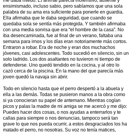
me daba miedo. El animal parecía inofensivo, ausente y
ensimismado, incluso sabio, pero sabíamos que una sola
palabra de su ama era suficiente para ponerle en guardia.
Ella afirmaba que le daba seguridad, que cuando se
quedaba sola se sentía más protegida. Y también afirmaba
con una media sonrisa que era “el hombre de la casa”. No
iba desencaminada, fue al final de un verano, faltaba una
semana para irnos y los días eran notoriamente más cortos.
Entraron a robar. Era de noche y eran dos muchachos
jóvenes, casi adolescentes. Todo sucedió en silencio, sin un
solo ladrido. Los dos asaltantes no tuvieron ni tiempo de
defenderse. Uno quedó tendido en la cocina, y al otro lo
cazó cerca de la piscina. En la mano del que parecía más
joven quedó la navaja sin abrir.
Todo en silencio hasta que el perro despertó a la abuela y
ella a las demás. Todas se pusieron manos a la obra como
si ya conocieran su papel de antemano. Mientras cogían
picos y palas la madre de mi amiga se me acercó y me dijo:
Puedes hacer dos cosas, o nos ayudas a enterrarlos y te
callas para siempre o nos denuncias, tampoco será tan
grave lo que nos pueda ocurrir, a estos desgraciados los ha
matado el perro, no nosotras. Su voz no tenía matices,