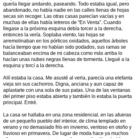
quería llegar andando, paseando. Todo estaba igual, pero
abandonado, no había nadie en las calles llenas de hojas
secas sin recoger. Las otras casas parecían vacías y en
muchas de ellas había letreros de “En Venta”. Cuando
llegase a la próxima esquina debía torcer a la derecha,
entonces la vería. Soplaba viento, las hojas se
arremolinaban en los pórticos oxidados, aquellos árboles
hacía tiempo que no habían sido podados, sus ramas se
balanceaban encima de mi cabeza como más arriba lo
hacían unas nubes negras llenas de tormenta. Llegué a la
esquina y torcí a la derecha.
Allí estaba la casa. Me asusté al verla, parecía una elefanta
vieja sin sus cachorros. Digna, anciana y aun capaz de
aplastarte con una sola de sus patas. Una de las ventanas
del primer piso estaba abierta y también lo estaba la puerta
principal. Entré.
La casa se hallaba en una zona residencial, en las afueras
de un pequeño pueblo del interior, de clima templado en
verano y no demasiado frío en invierno, ventoso en otoño y
lluvioso en primavera. De lugar de moda hace ya muchos