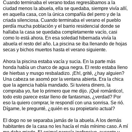
Cuando terminaba el verano todas regresábamos a la
ciudad menos la abuela, ella se quedaba, siempre vivía allí,
en aquella casa, con la única compañía del perro y de la
criada silenciosa. Cuando terminaba el verano el pueblo
perdía mucha población y el barrio residencial donde se
hallaba la casa se quedaba completamente vacío, casi
como lo está ahora. En esa soledad hibernada vivía la
abuela el resto del año. La piscina se iba llenando de hojas
secas y bichos muertos hasta el verano siguiente.
Ahora la piscina estaba vacía y sucia. En la parte más
honda había un charco de agua negra. El resto estaba lleno
de hierbas y musgo resbaladizo. ¡Eh!, grité, ¿hay alguien?
Una cabeza se asomó por la ventana abierta. Era la chica
que la agencia había mandado. Si tuviera dinero, la
compraba yo, fue lo primero que me dijo. ¡Qué romántico!,
todo esto parece estar lleno de fantasmas, ¿verdad? Por
eso la quiero comprar, le respondí con una sonrisa. Se rió.
Dígame, le pregunté, ¿quién es su propietario actual?
El dogo no se separaba jamás de la abuela. A los demás
habitantes de la casa no les hacía el más mínimo caso. A mí