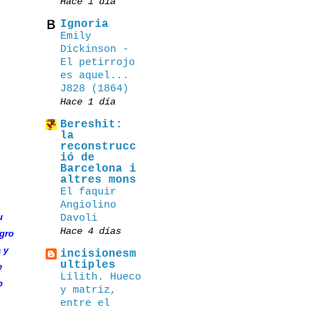
Hace 1 día
Ignoria
Emily
Dickinson -
El petirrojo
es aquel...
J828 (1864)
Hace 1 día
Bereshit:
la
reconstrucc
ió de
Barcelona i
altres mons
El faquir
Angiolino
u
Davoli
Hace 4 días
igro
 y
incisionesm
ultiples
e
Lilith. Hueco
o
y matriz,
entre el