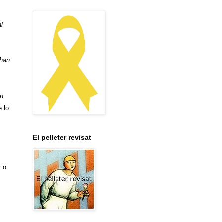
al
 han
on
e lo
El pelleter revisat
r o