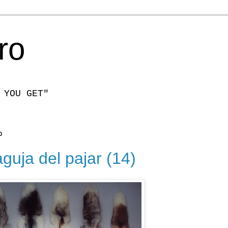
ro
 YOU GET"
0
aguja del pajar (14)