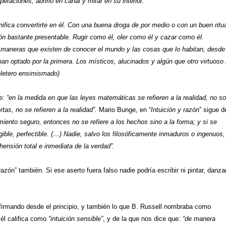
peraciones, abrirlo en canal y mirar en su interior.
nifica convertirte en él. Con una buena droga de por medio o con un buen ritu
ón bastante presentable. Rugir como él, oler como él y cazar como él.
s maneras que existen de conocer el mundo y las cosas que lo habitan, desde
han optado por la primera. Los místicos, alucinados y algún que otro virtuoso
eletero ensimismado)
ue:
“en la medida en que las leyes matemáticas se refieren a la realidad, no s
tas, no se refieren a la realidad”.
Mario Bunge, en “
Intuición y razón
” sigue d
miento seguro, entonces no se refiere a los hechos sino a la forma; y si se
regible, perfectible. (…) Nadie, salvo los filosóficamente inmaduros o ingenuos,
hensión total e inmediata de la verdad”.
razón” también. Si ese aserto fuera falso nadie podría escribir ni pintar, danza
irmando desde el principio, y también lo que B. Russell nombraba como
él califica como
“intuición sensible”
, y de la que nos dice que:
“de manera