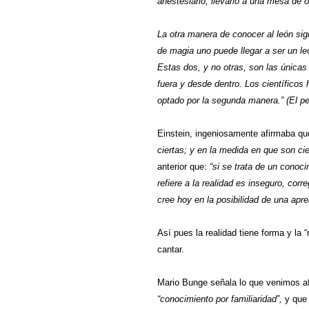
anestesiarlo, llevarlo a una mesa de o
La otra manera de conocer al león sig
de magia uno puede llegar a ser un le
Estas dos, y no otras, son las única
fuera y desde dentro. Los científicos 
optado por la segunda manera.” (El p
Einstein, ingeniosamente afirmaba q
ciertas; y en la medida en que son cier
anterior que:
“si se trata de un conoci
refiere a la realidad es inseguro, cor
cree hoy en la posibilidad de una apre
Así pues la realidad tiene forma y la “
cantar.
Mario Bunge señala lo que venimos af
“conocimiento por familiaridad”,
y que 