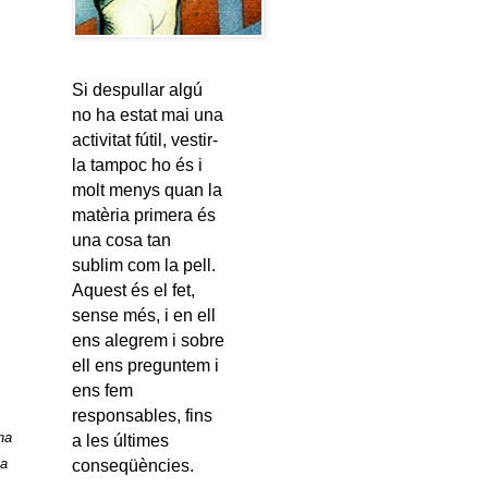
Si despullar algú
no ha estat mai una
activitat fútil, vestir-
la tampoc ho és i
molt menys quan la
matèria primera és
una cosa tan
sublim com la pell.
Aquest és el fet,
sense més, i en ell
ens alegrem i sobre
ell ens preguntem i
ens fem
responsables, fins
na
a les últimes
ca
conseqüències.