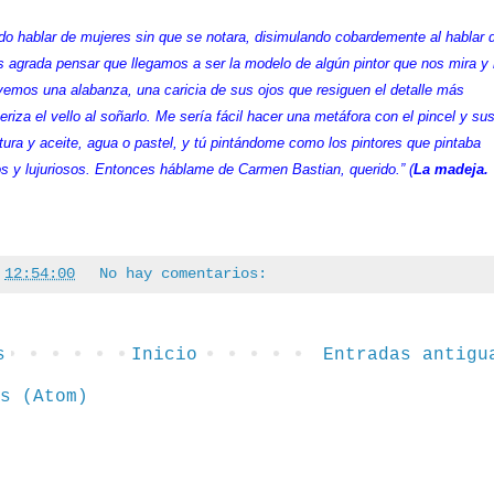
endo hablar de mujeres sin que se notara, disimulando cobardemente al hablar 
 agrada pensar que llegamos a ser la modelo de algún pintor que nos mira y
vemos una alabanza, una caricia de sus ojos que resiguen el detalle más
iza el vello al soñarlo. Me sería fácil hacer una metáfora con el pincel y su
ntura y aceite, agua o pastel, y tú pintándome como los pintores que pintaba
 y lujuriosos. Entonces háblame de Carmen Bastian, querido.” (
La madeja.
a
12:54:00
No hay comentarios:
s
Inicio
Entradas antigu
s (Atom)