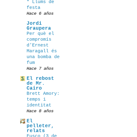
* Llums de
festa
Hace 6 años
Jordi
Graupera
Per què el
compromís
d’Ernest
Maragall és
una bomba de
fum
Hace 7 años
El rebost
de Mr.
Cairo
Brett Amory:
temps i
identitat
Hace 8 años
El
pelleter,
relats
Fusco (3 de