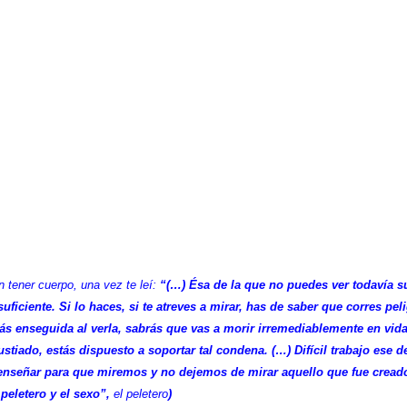
n tener cuerpo, una vez te leí:
“(…) Ésa de la que no puedes ver todavía s
suficiente. Si lo haces, si te atreves a mirar, has de saber que corres pel
ás enseguida al verla, sabrás que vas a morir irremediablemente en vida
stiado, estás dispuesto a soportar tal condena. (…) Difícil trabajo ese d
de enseñar para que miremos y no dejemos de mirar aquello que fue cread
peletero y el sexo”,
el peletero
)