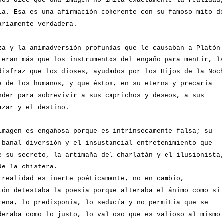
nos dice que una imagen no imita exactamente la realidad
ia. Esa es una afirmación coherente con su famoso mito d
sariamente verdadera.
za y la animadversión profundas que le causaban a Platón
 eran más que los instrumentos del engaño para mentir, l
disfraz que los dioses, ayudados por los Hijos de la Noc
e de los humanos, y que éstos, en su eterna y precaria
nder para sobrevivir a sus caprichos y deseos, a sus
azar y el destino.
imagen es engañosa porque es intrínsecamente falsa; su
 banal diversión y el insustancial entretenimiento que
e su secreto, la artimaña del charlatán y el ilusionista
de la chistera.
 realidad es inerte poéticamente, no en cambio,
tón detestaba la poesía porque alteraba el ánimo como si
rena, lo predisponía, lo seducía y no permitía que se
deraba como lo justo, lo valioso que es valioso al mismo