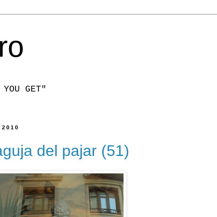
ro
 YOU GET"
 2010
aguja del pajar (51)