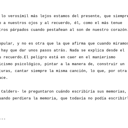
 lo verosímil más lejos estamos del presente, que siempr
o a nuestros ojos y al recuerdo, él, como el más tenue
tros párpados cuando pestañean al son de nuestro corazó
opular, y no es otra que la que afirma que cuando miramo
 hay que dar unos pasos atrás. Nada se explica desde el
u recuerdo.El peligro está en caer en el manierismo
icismo psicológico, pintar a la manera de, construir un
turas, cantar siempre la misma canción, lo que, por otra
ace.
 Calders- le preguntaron cuándo escribiría sus memorias,
uando perdiera la memoria, que todavía no podía escribir
---