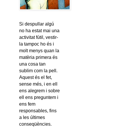
Si despullar algú
no ha estat mai una
activitat fútil, vestir-
la tampoc ho és i
molt menys quan la
matèria primera és
una cosa tan
sublim com la pell.
Aquest és el fet,
sense més, i en ell
ens alegrem i sobre
ell ens preguntem i
ens fem
responsables, fins
a les últimes
conseqüències.