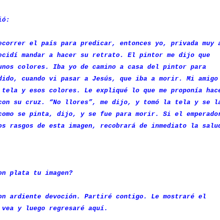
ió:
ecorrer el país para predicar, entonces yo, privada muy 
ecidí mandar a hacer su retrato. El pintor me dijo que
unos colores. Iba yo de camino a casa del pintor para
dido, cuando vi pasar a Jesús, que iba a morir. Mi amigo
 tela y esos colores. Le expliqué lo que me proponía hac
con su cruz. “No llores”, me dijo, y tomó la tela y se l
como se pinta, dijo, y se fue para morir. Si el emperado
os rasgos de esta imagen, recobrará de inmediato la salu
on plata tu imagen?
on ardiente devoción. Partiré contigo. Le mostraré el
 vea y luego regresaré aquí.