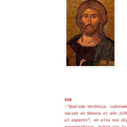
51H
-“Querida Verónica, cuéntam
nacido en Génova el año 123
el espanto”, en ella nos di