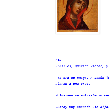
51M
-“Así es, querido Víctor, y
-Yo era su amiga. A Jesús l
ataran a una cruz.
Volusiano se entristeció mu
-Estoy muy apenado –le dijo