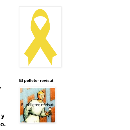
El pelleter revisat
,
 y
o.