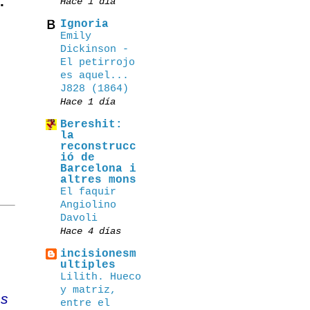
.
Hace 1 día
Ignoria
Emily
Dickinson -
El petirrojo
es aquel...
J828 (1864)
Hace 1 día
Bereshit:
la
reconstrucc
ió de
Barcelona i
altres mons
El faquir
Angiolino
Davoli
Hace 4 días
incisionesm
ultiples
Lilith. Hueco
y matriz,
os
entre el