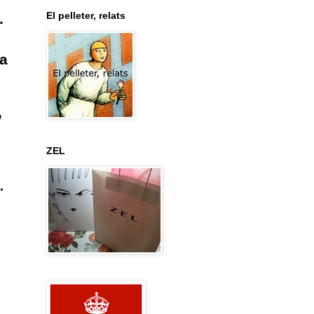
El pelleter, relats
.
ga
,
ZEL
.