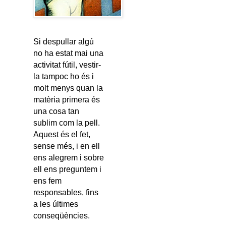
Si despullar algú
no ha estat mai una
activitat fútil, vestir-
la tampoc ho és i
molt menys quan la
matèria primera és
una cosa tan
sublim com la pell.
Aquest és el fet,
sense més, i en ell
ens alegrem i sobre
ell ens preguntem i
ens fem
responsables, fins
a les últimes
conseqüències.