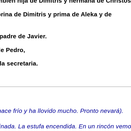
mbién hija de Dimitris y hermana de Christos
brina de Dimitris y prima de Aleka y de
padre de Javier.
de Pedro,
la secretaria.
hace frío y ha llovido mucho. Pronto nevará).
inada. La estufa encendida. En un rincón vem