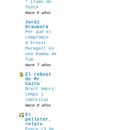
* Llums de
festa
Hace 6 años
Jordi
Graupera
Per què el
compromís
d’Ernest
Maragall és
una bomba de
fum
Hace 7 años
El rebost
de Mr.
Cairo
Brett Amory:
temps i
identitat
Hace 8 años
El
pelleter,
relats
Fusco (3 de