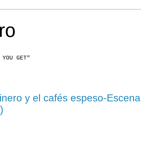
ro
 YOU GET"
9
dinero y el cafés espeso-Escena
)