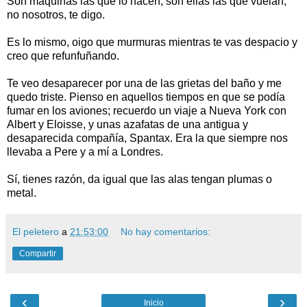
Son máquinas las que lo hacen, son ellas las que vuelan,
no nosotros, te digo.
Es lo mismo, oigo que murmuras mientras te vas despacio y
creo que refunfuñando.
Te veo desaparecer por una de las grietas del baño y me
quedo triste. Pienso en aquellos tiempos en que se podía
fumar en los aviones; recuerdo un viaje a Nueva York con
Albert y Eloisse, y unas azafatas de una antigua y
desaparecida compañía, Spantax. Era la que siempre nos
llevaba a Pere y a mí a Londres.
Sí, tienes razón, da igual que las alas tengan plumas o
metal.
El peletero
a
21:53:00
No hay comentarios:
Compartir
‹
›
Inicio