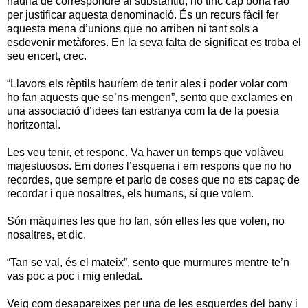
hauria de correspondre al substantiu, no tinc cap bona raó
per justificar aquesta denominació. És un recurs fàcil fer
aquesta mena d’unions que no arriben ni tant sols a
esdevenir metàfores. En la seva falta de significat es troba el
seu encert, crec.
“Llavors els rèptils hauríem de tenir ales i poder volar com
ho fan aquests que se’ns mengen”, sento que exclames en
una associació d’idees tan estranya com la de la poesia
horitzontal.
Les veu tenir, et responc. Va haver un temps que volàveu
majestuosos. Em dones l’esquena i em respons que no ho
recordes, que sempre et parlo de coses que no ets capaç de
recordar i que nosaltres, els humans, sí que volem.
Són màquines les que ho fan, són elles les que volen, no
nosaltres, et dic.
“Tan se val, és el mateix”, sento que murmures mentre te’n
vas poc a poc i mig enfedat.
Veig com desapareixes per una de les esquerdes del bany i