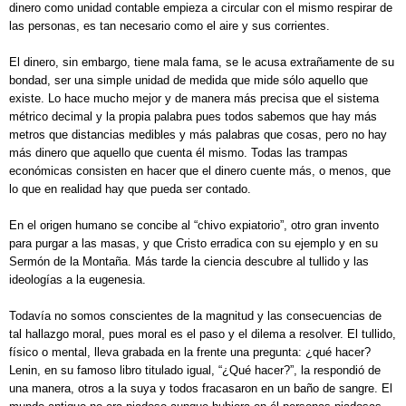
dinero como unidad contable empieza a circular con el mismo respirar de
las personas, es tan necesario como el aire y sus corrientes.
El dinero, sin embargo, tiene mala fama, se le acusa extrañamente de su
bondad, ser una simple unidad de medida que mide sólo aquello que
existe. Lo hace mucho mejor y de manera más precisa que el sistema
métrico decimal y la propia palabra pues todos sabemos que hay más
metros que distancias medibles y más palabras que cosas, pero no hay
más dinero que aquello que cuenta él mismo. Todas las trampas
económicas consisten en hacer que el dinero cuente más, o menos, que
lo que en realidad hay que pueda ser contado.
En el origen humano se concibe al “chivo expiatorio”, otro gran invento
para purgar a las masas, y que Cristo erradica con su ejemplo y en su
Sermón de la Montaña. Más tarde la ciencia descubre al tullido y las
ideologías a la eugenesia.
Todavía no somos conscientes de la magnitud y las consecuencias de
tal hallazgo moral, pues moral es el paso y el dilema a resolver. El tullido,
físico o mental, lleva grabada en la frente una pregunta: ¿qué hacer?
Lenin, en su famoso libro titulado igual, “¿Qué hacer?”, la respondió de
una manera, otros a la suya y todos fracasaron en un baño de sangre. El