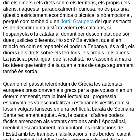
dir, els diners i els drets sobre els territoris, els propis i els
aliens, i aquesta, paradoxalment i curiosa, no és pas una
qüestió estrictament econòmica o tècnica, sinó emocional,
perquè com també diu en
Jordi Graupera
del que es tracta
és de decidir quina justícia volem els catalans, si
l’espanyola o la catalana, donant per descomptat que són
dues justícies diferents. Ho són? És evident que sí en
relació en com es reparteix el poder a Espanya, és a dir, els
diners i els drets sobre els territoris, els propis i els aliens.
La justícia, però, igual que la realitat, no s’assembla mai a
les idees que tenim d’ella quan a més de cega segurament
també és sorda.
Quan en el passat referèndum de Grècia les autoritats
europees pressionaven als grecs per a que votessin en un
determinat sentit, tota la intel·lectualitat i progressia
espanyola es va escandalitzar i estripar els vestits com si
fossin vulgars fariseus en una pel·lícula barata de Setmana
Santa reclamant equitat. Ara, la banca i d’altres poders
fàctics amenacen als votants catalans amb l’Apocalipsi,
mentint descaradament, manipulant les institucions de
l’Estat amb les trampes i falsificacions més burdes, caient