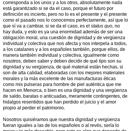
corresponda a los unos y a los otros, absolutamente nada
está garantizado si se da el caso, porque el futuro por
definición es incierto, pero no lo es el presente y el presente
como el pasado nos lo conocemos perfectamente, así que lo
que sí va a cambiar, si se da el caso, es el
status quo
, no
hay duda, y esto es ya una enormidad además de ser una
obligación moral, una cuestión de dignidad y de vergüenza
individual y colectiva que nos afecta y nos interpela a todos,
a los catalanes y a los españoles también, porque ellos, de
manera también individual y colectiva, igualmente como
nosotros, deben saber y deben decidir de qué tipo son su
dignidad y su vergüenza, de qué material están hechas, si
son de alta calidad, elaboradas con los mejores materiales
morales y la más excelente de las manufacturas éticas
como mis pulseras para hombre de piel auténtica que me
hacen en Menorca, o bien es una dignidad y una vergüenza
de saldo, baratas o anticuadas, meramente contingentes, de
hidalgos resentidos que han perdido el juicio y el amor
propio al perder el patrimonio.
Nosotros quisiéramos que nuestra dignidad y vergüenza
fueran iguales a las de los españoles o al revés, sería lo