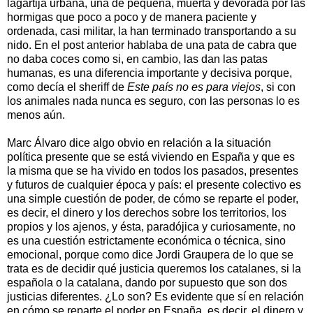
lagartija urbana, una de pequeña, muerta y devorada por las
hormigas que poco a poco y de manera paciente y
ordenada, casi militar, la han terminado transportando a su
nido. En el post anterior hablaba de una pata de cabra que
no daba coces como si, en cambio, las dan las patas
humanas, es una diferencia importante y decisiva porque,
como decía el sheriff de
Este país no es para viejos
, si con
los animales nada nunca es seguro, con las personas lo es
menos aún.
Marc Álvaro dice algo obvio en relación a la situación
política presente que se está viviendo en España y que es
la misma que se ha vivido en todos los pasados, presentes
y futuros de cualquier época y país: el presente colectivo es
una simple cuestión de poder, de cómo se reparte el poder,
es decir, el dinero y los derechos sobre los territorios, los
propios y los ajenos, y ésta, paradójica y curiosamente, no
es una cuestión estrictamente económica o técnica, sino
emocional, porque como dice Jordi Graupera de lo que se
trata es de decidir qué justicia queremos los catalanes, si la
española o la catalana, dando por supuesto que son dos
justicias diferentes. ¿Lo son? Es evidente que sí en relación
en cómo se reparte el poder en España, es decir, el dinero y