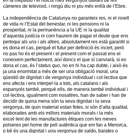
en la ineptitud i el ridícul més vergonyós davant de les
càmeres de televisió, i ningú diu ni piu més enllà de l’Ebre.
La independència de Catalunya no garanteix res, ni el nivell
de vida ni l’Estat del benestar, ni les pensions ni la
prosperitat, ni la permanència a la UE ni la qualitat
d’aquesta justícia ni com haurem de pagar el deute que ens
pertoqui als uns i als altres, absolutament res està garantit si
es dona el cas, perquè el futur per definició és incert, però
no pas ho és el present i el present com el passat ens el
coneixem perfectament, així doncs el que sí canviarà, si es
dona el cas, és l’
status quo
, no en hi ha cap dubte, i això és
ja una enormitat a més de ser una obligació moral, una
qüestió de dignitat i de vergonya individual i col·lectiva que
ens afecta i ens interpel·la a tots, als catalans i als
espanyols també, perquè ells, de manera també individual i
col·lectiva, igualment com nosaltres, han de saber i han de
decidir de quina mena són la seva dignitat i la seva
vergonya, de quin material estan fetes, si són d’alta qualitat,
elaborades amb els millors materials morals i la més
excel·lent de les manufactures ètiques com les meves
polseres per home de pell autèntica que em fan a Menorca,
o bé és una dignitat i una vergonya de saldo, barates o