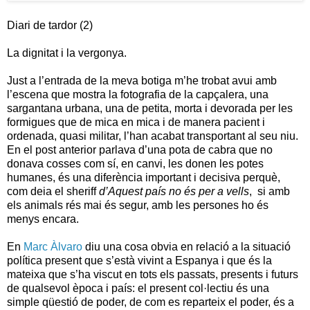
Diari de tardor (2)
La dignitat i la vergonya.
Just a l’entrada de la meva botiga m’he trobat avui amb
l’escena que mostra la fotografia de la capçalera, una
sargantana urbana, una de petita, morta i devorada per les
formigues que de mica en mica i de manera pacient i
ordenada, quasi militar, l’han acabat transportant al seu niu.
En el post anterior parlava d’una pota de cabra que no
donava cosses com sí, en canvi, les donen les potes
humanes, és una diferència important i decisiva perquè,
com deia el sheriff
d’Aquest país no és per a vells
, si amb
els animals rés mai és segur, amb les persones ho és
menys encara.
En
Marc Àlvaro
diu una cosa obvia en relació a la situació
política present que s’està vivint a Espanya i que és la
mateixa que s’ha viscut en tots els passats, presents i futurs
de qualsevol època i país: el present col·lectiu és una
simple qüestió de poder, de com es reparteix el poder, és a