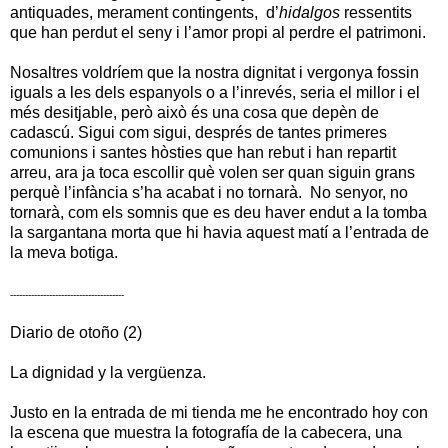
antiquades, merament contingents, d’
hidalgos
ressentits
que han perdut el seny i l’amor propi al perdre el patrimoni.
Nosaltres voldríem que la nostra dignitat i vergonya fossin
iguals a les dels espanyols o a l’inrevés, seria el millor i el
més desitjable, però això és una cosa que depèn de
cadascú. Sigui com sigui, després de tantes primeres
comunions i santes hòsties que han rebut i han repartit
arreu, ara ja toca escollir què volen ser quan siguin grans
perquè l’infància s’ha acabat i no tornarà. No senyor, no
tornarà, com els somnis que es deu haver endut a la tomba
la sargantana morta que hi havia aquest matí a l’entrada de
la meva botiga.
--------------------------------------
Diario de otoño (2)
La dignidad y la vergüenza.
Justo en la entrada de mi tienda me he encontrado hoy con
la escena que muestra la fotografía de la cabecera, una