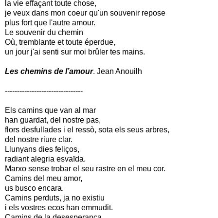
la vie effaçant toute chose,
je veux dans mon coeur qu'un souvenir repose
plus fort que l'autre amour.
Le souvenir du chemin
Où, tremblante et toute éperdue,
un jour j'ai senti sur moi brûler tes mains.
Les chemins de l’amour
. Jean Anouilh
--------------------------------
Els camins que van al mar
han guardat, del nostre pas,
flors desfullades i el ressò, sota els seus arbres,
del nostre riure clar.
Llunyans dies feliços,
radiant alegria esvaïda.
Marxo sense trobar el seu rastre en el meu cor.
Camins del meu amor,
us busco encara.
Camins perduts, ja no existiu
i els vostres ecos han emmudit.
Camins de la desesperança,