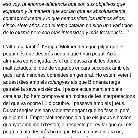
eso voy, la enorme diferencia que son sus objetivos que
expresan y la manera que actúan que es absolutamente
contraproducente y lo que hemos visto los últimos años,
cinco, siete años, con el tema catalán ha sido una variación
de lo mismo pero con más intensidad y más frecuencia…
”
L‘altre dia també, l‘Empar Moliner deia que pitjor que et
peguin és que després neguin que t‘han pegat. Això,
afirmava convençuda, és el que passa amb les dones
maltractades, el que de vegades encara succeeix amb els
gais i amb minories oprimides en general. Ho estem veient
aquest dies amb els
rohingyes
als que Birmània nega
gairebé la seva existència. I passa actualment amb els
catalans, ho hem comprovat en moltes de les interpretacions
del que va ocorre l’1 d’octubre. I passava amb els jueus.
Durant segles els han violentat negant que ho fessin, però
que ja no. L’Empar Moliner concloïa que els jueus s‘havien
guanyat amb molt d’esforç el respecte per evitar que qui els
pega o mata després ho negui. Els catalans encara no,