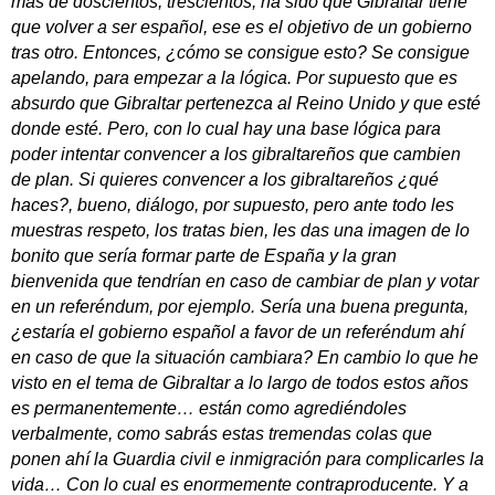
más de doscientos, trescientos, ha sido que Gibraltar tiene
que volver a ser español, ese es el objetivo de un gobierno
tras otro. Entonces, ¿cómo se consigue esto? Se consigue
apelando, para empezar a la lógica. Por supuesto que es
absurdo que Gibraltar pertenezca al Reino Unido y que esté
donde esté. Pero, con lo cual hay una base lógica para
poder intentar convencer a los gibraltareños que cambien
de plan. Si quieres convencer a los gibraltareños ¿qué
haces?, bueno, diálogo, por supuesto, pero ante todo les
muestras respeto, los tratas bien, les das una imagen de lo
bonito que sería formar parte de España y la gran
bienvenida que tendrían en caso de cambiar de plan y votar
en un referéndum, por ejemplo. Sería una buena pregunta,
¿estaría el gobierno español a favor de un referéndum ahí
en caso de que la situación cambiara? En cambio lo que he
visto en el tema de Gibraltar a lo largo de todos estos años
es permanentemente… están como agrediéndoles
verbalmente, como sabrás estas tremendas colas que
ponen ahí la Guardia civil e inmigración para complicarles la
vida… Con lo cual es enormemente contraproducente. Y a