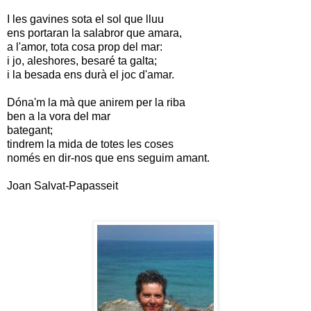
I les gavines sota el sol que lluu
ens portaran la salabror que amara,
a l'amor, tota cosa prop del mar:
i jo, aleshores, besaré ta galta;
i la besada ens durà el joc d'amar.
Dóna'm la mà que anirem per la riba
ben a la vora del mar
bategant;
tindrem la mida de totes les coses
només en dir-nos que ens seguim amant.
Joan Salvat-Papasseit