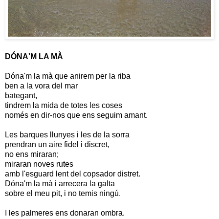
DÓNA'M LA MÀ
Dóna'm la mà que anirem per la riba
ben a la vora del mar
bategant,
tindrem la mida de totes les coses
només en dir-nos que ens seguim amant.
Les barques llunyes i les de la sorra
prendran un aire fidel i discret,
no ens miraran;
miraran noves rutes
amb l'esguard lent del copsador distret.
Dóna'm la mà i arrecera la galta
sobre el meu pit, i no temis ningú.
I les palmeres ens donaran ombra.