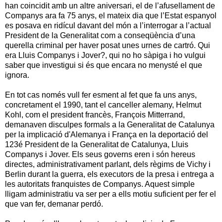
han coincidit amb un altre aniversari, el de l’afusellament de
Companys ara fa 75 anys, el mateix dia que l’Estat espanyol
es posava en ridícul davant del món a l’interrogar
a l’actual
President de la Generalitat
com a conseqüència d’una
querella criminal per haver posat unes urnes de cartró. Qui
era Lluis Companys i Jover?, qui no ho sàpiga i ho vulgui
saber que investigui si és que encara no menysté el que
ignora.
En tot cas només vull fer esment al fet que fa uns anys,
concretament el 1990, tant el canceller alemany, Helmut
Kohl, com el president francès, François Mitterrand,
demanaven disculpes formals a la Generalitat de Catalunya
per la implicació d'Alemanya i França en la deportació del
123é President de la Generalitat de Catalunya, Lluis
Companys i Jover. Els seus governs eren i són hereus
directes, administrativament parlant, dels règims de Vichy i
Berlin durant la guerra, els executors de la presa i entrega a
les autoritats franquistes de Companys. Aquest simple
lligam administratiu va ser per a ells motiu suficient per fer el
que van fer, demanar perdó.