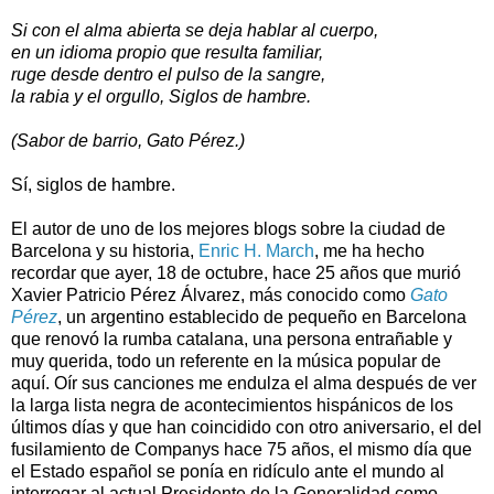
Si con el alma abierta se deja hablar al cuerpo,
en un idioma propio que resulta familiar,
ruge desde dentro el pulso de la sangre,
la rabia y el orgullo, Siglos de hambre.
(Sabor de barrio, Gato Pérez.)
Sí, siglos de hambre.
El autor de uno de los mejores blogs sobre la ciudad de
Barcelona y su historia,
Enric H. March
, me ha hecho
recordar que ayer, 18 de octubre, hace 25 años que murió
Xavier Patricio Pérez Álvarez, más conocido como
Gato
Pérez
, un argentino establecido de pequeño en Barcelona
que renovó la rumba catalana, una persona entrañable y
muy querida, todo un referente en la música popular de
aquí. Oír sus canciones me endulza el alma después de ver
la larga lista negra de acontecimientos hispánicos de los
últimos días y que han coincidido con otro aniversario, el del
fusilamiento de Companys hace 75 años, el mismo día que
el Estado español se ponía en ridículo ante el mundo al
interrogar
al actual Presidente de la Generalidad
como