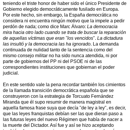
teniendo el triste honor de haber sido el único Presidente de
Gobierno elegido democráticamente fusilado en Europa.
Por este hecho, sin embargo, la España democrática no
considera ni encuentra ningún motivo que la impele a pedir
perdón de nada; como dice Marc Álvaro:
La democracia
mira hacia otro lado cuando se trata de buscar la reparación
de aquellas víctimas que eran "los vencidos
".
La dictadura
las insultó y la democracia las ha ignorado
. La demanda
continuada de nulidad tanto de la sentencia como del
mismo consejo militar no ha sido nunca atendida, ni por
parte de gobiernos del PP ni del PSOE ni de las
correspondientes instituciones que gobiernan el poder
judicial.
En este sentido vale la pena recordar también los cimientos
de la llamada transición democrática española que se
construyeron con la estrategia de Torcuato Fernández
Miranda que él supo resumir de manera magistral en
aquella famosa frase suya que decía "de ley a ley", es decir,
que las leyes franquistas debían ser las que dieran paso a
las futuras leyes del nuevo Régimen que había de nacer a
la muerte del Dictador. Así fue y así se hizo aceptando