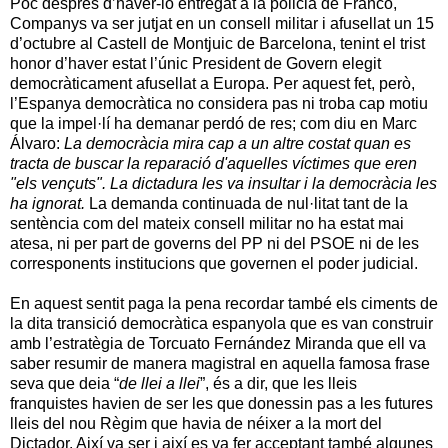
Poc després d’haver-lo entregat a la policia de Franco,
Companys va ser jutjat en un consell militar i afusellat un 15
d’octubre al Castell de Montjuic de Barcelona, tenint el trist
honor d’haver estat l’únic President de Govern elegit
democràticament afusellat a Europa. Per aquest fet, però,
l’Espanya democràtica no considera pas ni troba cap motiu
que la impel·lí ha demanar perdó de res; com diu en Marc
Álvaro:
La democràcia mira cap a un altre costat quan es
tracta de buscar la reparació d'aquelles víctimes que eren
"els vençuts". La dictadura les va insultar i la democràcia les
ha ignorat.
La demanda continuada de nul·litat tant de la
sentència com del mateix consell militar no ha estat mai
atesa, ni per part de governs del PP ni del PSOE ni de les
corresponents institucions que governen el poder judicial.
En aquest sentit paga la pena recordar també els ciments de
la dita transició democràtica espanyola que es van construir
amb l’estratègia de Torcuato Fernández Miranda que ell va
saber resumir de manera magistral en aquella famosa frase
seva que deia “
de llei a llei
”, és a dir, que les lleis
franquistes havien de ser les que donessin pas a les futures
lleis del nou Règim que havia de néixer a la mort del
Dictador. Així va ser i així es va fer acceptant també algunes