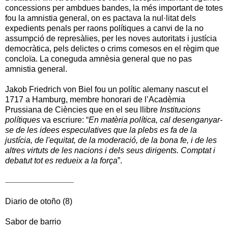
concessions per ambdues bandes, la més important de totes
fou la amnistia general, on es pactava la nul·litat dels
expedients penals per raons polítiques a canvi de la no
assumpció de represàlies, per les noves autoritats i justícia
democràtica, pels delictes o crims comesos en el règim que
concloïa. La coneguda amnèsia general que no pas
amnistia general.
Jakob Friedrich von Biel
fou un polític alemany nascut el
1717 a Hamburg, membre honorari de l’Acadèmia
Prussiana de Ciències que en el seu llibre
Institucions
polítiques
va escriure: “
En matèria política, cal desenganyar-
se de les idees especulatives que la plebs es fa de la
justícia, de l'equitat, de la moderació, de la bona fe, i de les
altres virtuts de les nacions i dels seus dirigents. Comptat i
debatut tot es redueix a la força
”.
---------------------------------------------
Diario de otoño (8)
Sabor de barrio