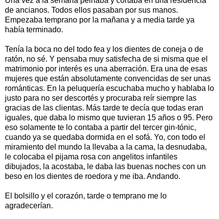
Una vez a la semana peinaba y cortaba en una residencia
de ancianos. Todos ellos pasaban por sus manos.
Empezaba temprano por la mañana y a media tarde ya
había terminado.
Tenía la boca no del todo fea y los dientes de coneja o de
ratón, no sé. Y pensaba muy satisfecha de si misma que el
matrimonio por interés es una aberración. Era una de esas
mujeres que están absolutamente convencidas de ser unas
románticas. En la peluquería escuchaba mucho y hablaba lo
justo para no ser descortés y procuraba reír siempre las
gracias de las clientas. Más tarde te decía que todas eran
iguales, que daba lo mismo que tuvieran 15 años o 95. Pero
eso solamente te lo contaba a partir del tercer gin-tónic,
cuando ya se quedaba dormida en el sofá. Yo, con todo el
miramiento del mundo la llevaba a la cama, la desnudaba,
le colocaba el pijama rosa con angelitos infantiles
dibujados, la acostaba, le daba las buenas noches con un
beso en los dientes de roedora y me iba. Andando.
El bolsillo y el corazón, tarde o temprano me lo
agradecerían.