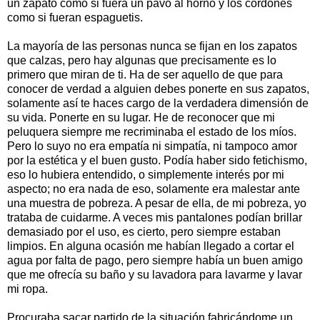
un zapato como si fuera un pavo al horno y los cordones
como si fueran espaguetis.
La mayoría de las personas nunca se fijan en los zapatos
que calzas, pero hay algunas que precisamente es lo
primero que miran de ti. Ha de ser aquello de que para
conocer de verdad a alguien debes ponerte en sus zapatos,
solamente así te haces cargo de la verdadera dimensión de
su vida. Ponerte en su lugar. He de reconocer que mi
peluquera siempre me recriminaba el estado de los míos.
Pero lo suyo no era empatía ni simpatía, ni tampoco amor
por la estética y el buen gusto. Podía haber sido fetichismo,
eso lo hubiera entendido, o simplemente interés por mi
aspecto; no era nada de eso, solamente era malestar ante
una muestra de pobreza. A pesar de ella, de mi pobreza, yo
trataba de cuidarme. A veces mis pantalones podían brillar
demasiado por el uso, es cierto, pero siempre estaban
limpios. En alguna ocasión me habían llegado a cortar el
agua por falta de pago, pero siempre había un buen amigo
que me ofrecía su baño y su lavadora para lavarme y lavar
mi ropa.
Procuraba sacar partido de la situación fabricándome un