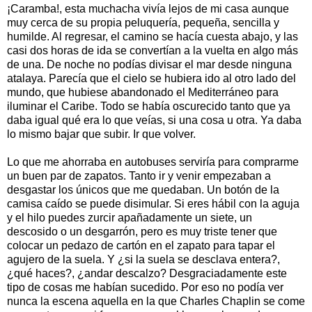
¡Caramba!, esta muchacha vivía lejos de mi casa aunque
muy cerca de su propia peluquería, pequeña, sencilla y
humilde. Al regresar, el camino se hacía cuesta abajo, y las
casi dos horas de ida se convertían a la vuelta en algo más
de una. De noche no podías divisar el mar desde ninguna
atalaya. Parecía que el cielo se hubiera ido al otro lado del
mundo, que hubiese abandonado el Mediterráneo para
iluminar el Caribe. Todo se había oscurecido tanto que ya
daba igual qué era lo que veías, si una cosa u otra. Ya daba
lo mismo bajar que subir. Ir que volver.
Lo que me ahorraba en autobuses serviría para comprarme
un buen par de zapatos. Tanto ir y venir empezaban a
desgastar los únicos que me quedaban. Un botón de la
camisa caído se puede disimular. Si eres hábil con la aguja
y el hilo puedes zurcir apañadamente un siete, un
descosido o un desgarrón, pero es muy triste tener que
colocar un pedazo de cartón en el zapato para tapar el
agujero de la suela. Y ¿si la suela se desclava entera?,
¿qué haces?, ¿andar descalzo? Desgraciadamente este
tipo de cosas me habían sucedido. Por eso no podía ver
nunca la escena aquella en la que Charles Chaplin se come