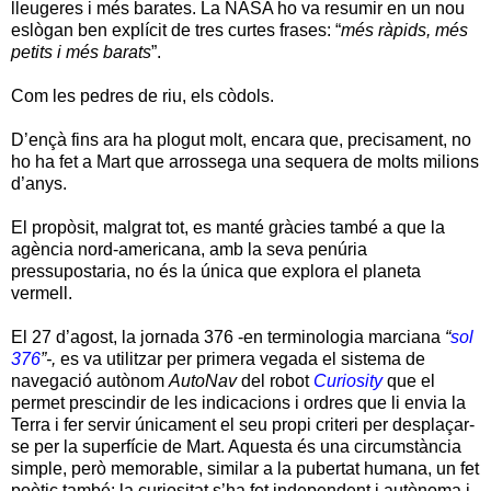
lleugeres i més barates. La NASA ho va resumir en un nou
eslògan ben explícit de tres curtes frases: “
més ràpids, més
petits i més barats
”.
Com les pedres de riu, els còdols.
D’ençà fins ara ha plogut molt, encara que, precisament, no
ho ha fet a Mart que arrossega una sequera de molts milions
d’anys.
El propòsit, malgrat tot, es manté gràcies també a que la
agència nord-americana, amb la seva penúria
pressupostaria, no és la única que explora el planeta
vermell.
El 27 d’agost, la jornada 376 -en terminologia marciana
“
sol
376
”-,
es va utilitzar per primera vegada el sistema de
navegació autònom
AutoNav
del robot
Curiosity
que el
permet prescindir de les indicacions i ordres que li envia la
Terra i fer servir únicament el seu propi criteri per desplaçar-
se per la superfície de Mart. Aquesta és una circumstància
simple, però memorable, similar a la pubertat humana, un fet
poètic també: la curiositat s’ha fet independent i autònoma i