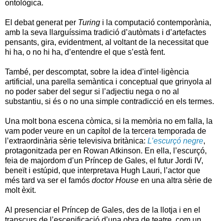
ontològica.
El debat generat per
Turing
i la computació contemporània,
amb la seva llarguíssima tradició d’autòmats i d’artefactes
pensants, gira, evidentment, al voltant de la necessitat que
hi ha, o no hi ha, d’entendre el que s’està fent.
També, per descomptat, sobre la idea d’intel·ligència
artificial, una parella semàntica i conceptual que grinyola al
no poder saber del segur si l’adjectiu nega o no al
substantiu, si és o no una simple contradicció en els termes.
Una molt bona escena còmica, si la memòria no em falla, la
vam poder veure en un capítol de la tercera temporada de
l’extraordinària sèrie televisiva britànica:
L’escurçó negre
,
protagonitzada per en Rowan Atkinson. En ella, l’escurçó,
feia de majordom d’un Príncep de Gales, el futur Jordi IV,
beneït i estúpid, que interpretava Hugh Lauri, l’actor que
més tard va ser el famós
doctor House
en una altra sèrie de
molt èxit.
Al presenciar el Príncep de Gales, des de la llotja i en el
transcurs de l’escenificació d’una obra de teatre, com un