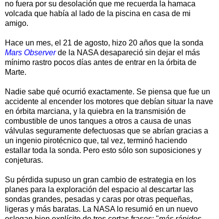
no fuera por su desolación que me recuerda la hamaca
volcada que había al lado de la piscina
en casa de mi
amigo.
Hace un mes, el 21 de agosto, hizo 20 años que la sonda
Mars
Observer
de la NASA desapareció sin dejar el más
mínimo rastro pocos días antes de entrar en la órbita de
Marte.
Nadie sabe qué ocurrió exactamente. Se piensa que fue un
accidente al encender los motores que debían situar la nave
en órbita marciana, y la quiebra en la transmisión de
combustible de unos tanques a otros a causa de unas
válvulas seguramente defectuosas que se abrían gracias a
un ingenio pirotécnico que, tal vez, terminó haciendo
estallar toda la sonda. Pero esto sólo son suposiciones y
conjeturas.
Su pérdida supuso un gran cambio de estrategia en los
planes para la exploración del espacio al descartar las
sondas grandes, pesadas y caras por otras pequeñas,
ligeras y más baratas. La NASA lo resumió en un nuevo
eslogan bien explícito de tres cortas frases: "
más rápidos,