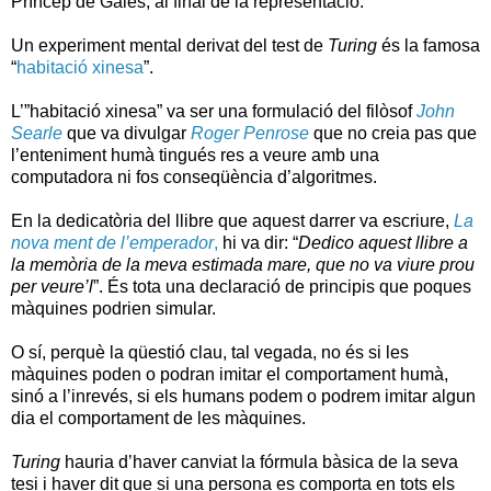
Príncep de Gales, al final de la representació.
Un experiment mental derivat del test de
Turing
és la famosa
“
habitació xinesa
”.
L’”habitació xinesa” va ser una formulació del filòsof
John
Searle
que va divulgar
Roger Penrose
que no creia pas que
l’enteniment humà tingués res a veure amb una
computadora ni fos conseqüència d’algoritmes.
En la dedicatòria del llibre que aquest darrer va escriure,
La
nova ment de l’emperador
,
hi va dir: “
Dedico aquest llibre a
la memòria de la meva estimada mare, que no va viure prou
per veure’l
”. És tota una declaració de principis que poques
màquines podrien simular.
O sí, perquè la qüestió clau, tal vegada, no és si les
màquines poden o podran imitar el comportament humà,
sinó a l’inrevés, si els humans podem o podrem imitar algun
dia el comportament de les màquines.
Turing
hauria d’haver canviat la fórmula bàsica de la seva
tesi i haver dit que si una persona es comporta en tots els