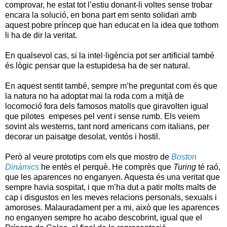
comprovar, he estat tot l’estiu donant-li voltes sense trobar
encara la solució, en bona part em sento solidari amb
aquest pobre príncep que han educat en la idea que tothom
li ha de dir la veritat.
En qualsevol cas, si la intel·ligència pot ser artificial també
és lògic pensar que la estupidesa ha de ser natural.
En aquest sentit també, sempre m’he preguntat com és que
la natura no ha adoptat mai la roda com a mitjà de
locomoció fora dels famosos matolls que giravolten igual
que pilotes empeses pel vent i sense rumb. Els veiem
sovint als westerns, tant nord americans com italians, per
decorar un paisatge desolat, ventós i hostil.
Però al veure prototips com els que mostro de
Boston
Dinàmics
he entès el perquè. He comprès que
Turing
té raó,
que les aparences no enganyen. Aquesta és una veritat que
sempre havia sospitat, i que m’ha dut a patir molts malts de
cap i disgustos en les meves relacions personals, sexuals i
amoroses. Malauradament per a mi, això que les aparences
no enganyen sempre ho acabo descobrint, igual que el