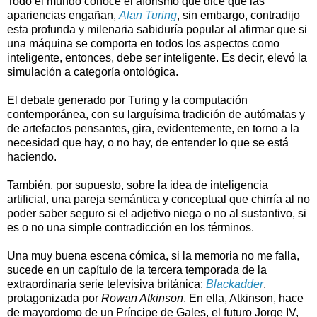
Todo el mundo conoce el aforismo que dice que las
apariencias engañan,
Alan Turing
, sin embargo, contradijo
esta profunda y milenaria sabiduría popular al afirmar que si
una máquina se comporta en todos los aspectos como
inteligente, entonces, debe ser inteligente. Es decir, elevó la
simulación a categoría ontológica.
El debate generado por Turing y la computación
contemporánea, con su larguísima tradición de autómatas y
de artefactos pensantes, gira, evidentemente, en torno a la
necesidad que hay, o no hay, de entender lo que se está
haciendo.
También, por supuesto, sobre la idea de inteligencia
artificial, una pareja semántica y conceptual que chirría al no
poder saber seguro si el adjetivo niega o no al sustantivo, si
es o no una simple contradicción en los términos.
Una muy buena escena cómica, si la memoria no me falla,
sucede en un capítulo de la tercera temporada de la
extraordinaria serie televisiva británica:
Blackadder
,
protagonizada por
Rowan Atkinson
. En ella, Atkinson, hace
de mayordomo de un Príncipe de Gales, el futuro Jorge IV,