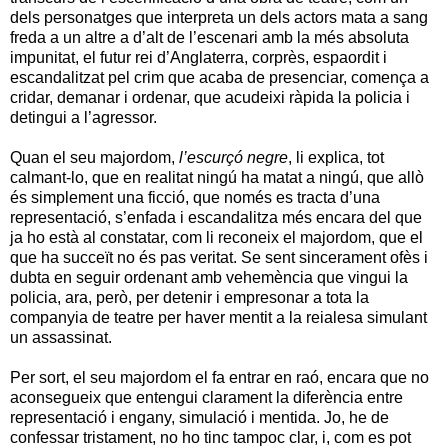
dels personatges que interpreta un dels actors mata a sang
freda a un altre a d’alt de l’escenari amb la més absoluta
impunitat, el futur rei d’Anglaterra, corprès, espaordit i
escandalitzat pel crim que acaba de presenciar, comença a
cridar, demanar i ordenar, que acudeixi ràpida la policia i
detingui a l’agressor.
Quan el seu majordom,
l’escurçó negre
, li explica, tot
calmant-lo, que en realitat ningú ha matat a ningú, que allò
és simplement una ficció, que només es tracta d’una
representació, s’enfada i escandalitza més encara del que
ja ho està al constatar, com li reconeix el majordom, que el
que ha succeït no és pas veritat. Se sent sincerament ofès i
dubta en seguir ordenant amb vehemència que vingui la
policia, ara, però, per detenir i empresonar a tota la
companyia de teatre per haver mentit a la reialesa simulant
un assassinat.
Per sort, el seu majordom el fa entrar en raó, encara que no
aconsegueix que entengui clarament la diferència entre
representació i engany, simulació i mentida. Jo, he de
confessar tristament, no ho tinc tampoc clar, i, com es pot