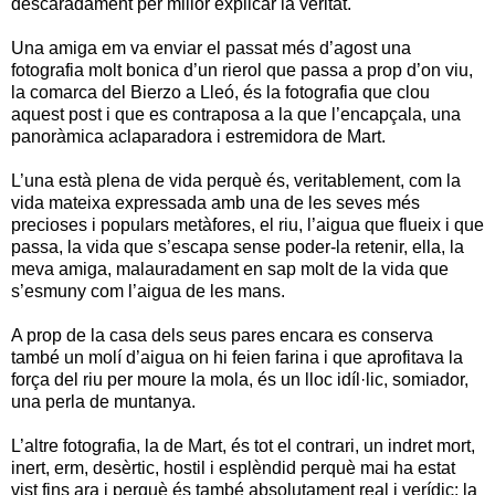
descaradament per millor explicar la veritat.
Una amiga em va enviar el passat més d’agost una
fotografia molt bonica d’un rierol que passa a prop d’on viu,
la comarca del Bierzo a Lleó, és la fotografia que clou
aquest post i que es contraposa a la que l’encapçala, una
panoràmica aclaparadora i estremidora de Mart.
L’una està plena de vida perquè és, veritablement, com la
vida mateixa expressada amb una de les seves més
precioses i populars metàfores, el riu, l’aigua que flueix i que
passa, la vida que s’escapa sense poder-la retenir, ella, la
meva amiga, malauradament en sap molt de la vida que
s’esmuny com l’aigua de les mans.
A prop de la casa dels seus pares encara es conserva
també un molí d’aigua on hi feien farina i que aprofitava la
força del riu per moure la mola, és un lloc idíl·lic, somiador,
una perla de muntanya.
L’altre fotografia, la de Mart, és tot el contrari, un indret mort,
inert, erm, desèrtic, hostil i esplèndid perquè mai ha estat
vist fins ara i perquè és també absolutament real i verídic: la