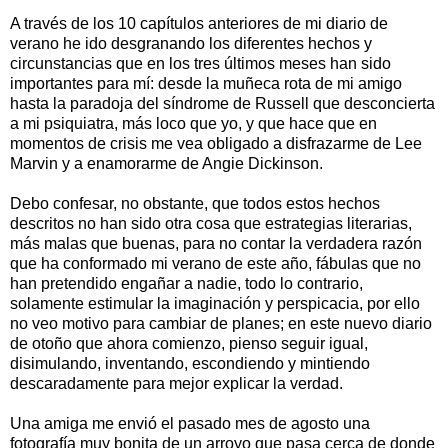
A través de los 10 capítulos anteriores de mi diario de
verano he ido desgranando los diferentes hechos y
circunstancias que en los tres últimos meses han sido
importantes para mí: desde la muñeca rota de mi amigo
hasta la paradoja del síndrome de Russell que desconcierta
a mi psiquiatra, más loco que yo, y que hace que en
momentos de crisis me vea obligado a disfrazarme de Lee
Marvin y a enamorarme de Angie Dickinson.
Debo confesar, no obstante, que todos estos hechos
descritos no han sido otra cosa que estrategias literarias,
más malas que buenas, para no contar la verdadera razón
que ha conformado mi verano de este año, fábulas que no
han pretendido engañar a nadie, todo lo contrario,
solamente estimular la imaginación y perspicacia, por ello
no veo motivo para cambiar de planes; en este nuevo diario
de otoño que ahora comienzo, pienso seguir igual,
disimulando, inventando, escondiendo y mintiendo
descaradamente para mejor explicar la verdad.
Una amiga me envió el pasado mes de agosto una
fotografía muy bonita de un arroyo que pasa cerca de donde