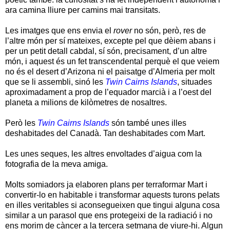
ara camina lliure per camins mai transitats.
Les imatges que ens envia el
rover
no són, però, res de
l’altre món per sí mateixes, excepte pel que dèiem abans i
per un petit detall cabdal, sí són, precisament, d’un altre
món, i aquest és un fet transcendental perquè el que veiem
no és el desert d’Arizona ni el paisatge d’Almeria per molt
que se li assembli, sinó les
Twin
Cairns
Islands
, situades
aproximadament a prop de l’equador marcià i a l’oest del
planeta a milions de kilòmetres de nosaltres.
Però les
Twin
Cairns
Islands
són també unes illes
deshabitades del Canadà. Tan deshabitades com Mart.
Les unes seques, les altres envoltades d’aigua com la
fotografia de la meva amiga.
Molts somiadors ja elaboren plans per terraformar Mart i
convertir-lo en habitable i transformar aquests turons pelats
en illes veritables si aconsegueixen que tingui alguna cosa
similar a un parasol que ens protegeixi de la radiació i no
ens morim de càncer a la tercera setmana de viure-hi. Algun