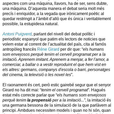
aspectes com una màquina, llavors, ha de ser, sens dubte,
una màquina. D’aquesta manera el debat seria molt més
precís i enriquidor, a la vegada que irònicament poètic al
quedar restringit a l’àmbit d’allò que és única i veritablement
possible, la estupidesa natural.
Antoni Puigverd
, parlant del nivell del debat polític i
periodístic espanyol que patim els lectors de noticies que
volem estar al corrent de l’actualitat del país, cita al famós
antropòleg francès
Réne Girard
per dir que: “
els humans
som envejosos perquè tenim el cervell programat per a la
imitació. Aprenem imitant. Aprenem a menjar, a fer l'amor, a
comerciar, a ballar o a vestir reproduint el que hem vist en
els altres: germans, companys d'escola o barri, personatges
del cinema, la televisió o les novel·les
”.
El raonament és cert, però estic gairebé segur que el senyor
Girard no ha dit mai: “
tenim el cervell programat
”. Hagués
estat més correcte parlar que “
els humans som envejosos
perquè tenim
la propensió
per a la imitació...”
, la imitació és
una germana bessona de la simulació de la que parlàvem al
principi. Ambdues necessiten models i quan no hi són, quan