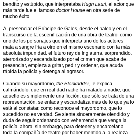
bendito y estúpido, que interpretaba
Hugh Lauri
, el actor que
más tarde fue el famoso
doctor House
en otra serie de
mucho éxito.
Al presenciar el Príncipe de Gales, desde el palco y en el
transcurso de la escenificación de una obra de teatro, como
uno de los personajes que interpreta uno de los actores
mata a sangre fría a otro en el mismo escenario con la más
absoluta impunidad, el futuro rey de Inglaterra, sorprendido,
aterrorizado y escandalizado por el crimen que acaba de
presenciar, empieza a gritar, pedir y ordenar, que acuda
rápida la policía y detenga al agresor.
Cuando su mayordomo,
the Blackadder
, le explica,
calmándolo, que en realidad nadie ha matado a nadie, que
aquello es simplemente una ficción, que sólo se trata de una
representación, se enfada y escandaliza más de lo que ya lo
está al constatar, como reconoce el mayordomo, que lo
sucedido no es verdad. Se siente sinceramente ofendido y
duda de seguir ordenando con vehemencia que venga la
policía, ahora, sin embargo, para detener y encarcelar a
toda la compañía de teatro por haber mentido a la realeza