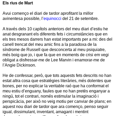
Els rius de Mart
Avui començo el diari de tardor aprofitant la millor
avinentesa possible, l’
equinocci
del 21 de setembre.
A través dels 10 capítols anteriors del meu diari d’estiu he
anat desgranant els diferents fets i circumstàncies que en
els tres mesos darrers han estat importants per a mi: des del
canell trencat del meu amic fins a la paradoxa de la
síndrome de Russell que desconcerta al meu psiquiatre,
més boig que jo, i que fa que en moments de crisi em vegi
obligat a disfressar-me de Lee Marvin i enamorar-me de
l’Angie Dickinson.
He de confessar, però, que tots aquests fets descrits no han
estat altra cosa que estratègies literàries, més dolentes que
bones, per no explicar la veritable raó que ha conformat el
meu estiu d’enguany, faules que no han pretès enganyar a
ningú, tot el contrari, només estimular la imaginació i
perspicàcia, per això no veig motiu per canviar de plans; en
aquest nou diari de tardor que ara començo, penso seguir
igual, dissimulant, inventant, amagant i mentint