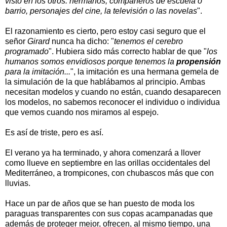
visto en los otros: hermanos, compañeros de escuela o
barrio, personajes del cine, la televisión o las novelas
".
El razonamiento es cierto, pero estoy casi seguro que el
señor
Girard
nunca ha dicho: "
tenemos el cerebro
programado
". Hubiera sido más correcto hablar de que "
los
humanos somos envidiosos porque tenemos la
propensión
para la imitación...
", la imitación es una hermana gemela de
la simulación de la que hablábamos al principio. Ambas
necesitan modelos y cuando no están, cuando desaparecen
los modelos, no sabemos reconocer el individuo o individua
que vemos cuando nos miramos al espejo.
Es así de triste, pero es así.
El verano ya ha terminado, y ahora comenzará a llover
como llueve en septiembre en las orillas occidentales del
Mediterráneo, a trompicones, con chubascos más que con
lluvias.
Hace un par de años que se han puesto de moda los
paraguas transparentes con sus copas acampanadas que
además de proteger mejor, ofrecen, al mismo tiempo, una