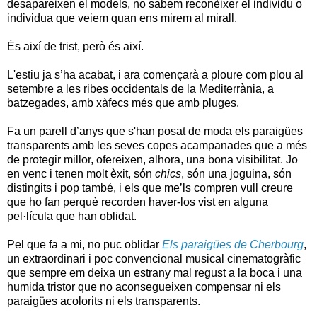
desapareixen el models, no sabem reconèixer el individu o
individua que veiem quan ens mirem al mirall.
És així de trist, però és així.
L'estiu ja s’ha acabat, i ara començarà a ploure com plou al
setembre a les ribes occidentals de la Mediterrània, a
batzegades, amb xàfecs més que amb pluges.
Fa un parell d’anys que s'han posat de moda els paraigües
transparents amb les seves copes acampanades que a més
de protegir millor, ofereixen, alhora, una bona visibilitat. Jo
en venc i tenen molt èxit, són
chics
, són una joguina, són
distingits i pop també, i els que me’ls compren vull creure
que ho fan perquè recorden haver-los vist en alguna
pel·lícula que han oblidat.
Pel que fa a mi, no puc oblidar
Els paraigües de Cherbourg
,
un extraordinari i poc convencional musical cinematogràfic
que sempre em deixa un estrany mal regust a la boca i una
humida tristor que no aconsegueixen compensar ni els
paraigües acolorits ni els transparents.