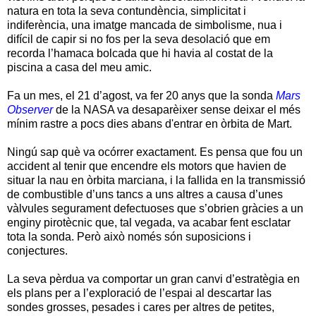
natura en tota la seva contundència, simplicitat i
indiferència, una imatge mancada de simbolisme, nua i
difícil de capir si no fos per la seva desolació que em
recorda l’hamaca bolcada que hi havia al costat de la
piscina a casa del meu amic.
Fa un mes, el 21 d’agost, va fer 20 anys que la sonda
Mars
Observer
de la NASA va desaparèixer sense deixar el més
mínim rastre a pocs dies abans d'entrar en òrbita de Mart.
Ningú sap què va ocórrer exactament. Es pensa que fou un
accident al tenir que encendre els motors que havien de
situar la nau en òrbita marciana, i la fallida en la transmissió
de combustible d’uns tancs a uns altres a causa d’unes
vàlvules segurament defectuoses que s’obrien gràcies a un
enginy pirotècnic que, tal vegada, va acabar fent esclatar
tota la sonda. Però això només són suposicions i
conjectures.
La seva pèrdua va comportar un gran canvi d’estratègia en
els plans per a l’exploració de l’espai al descartar las
sondes grosses, pesades i cares per altres de petites,