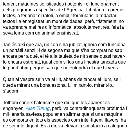
tenien, màquines sofisticades i potents i el funcionament
dels programes específics de l’Agència Tributària, a prémer
tecles, a fer anar el ratolí, a omplir formularis, a redactar
textos i a enregistrar un munt de dades, però, tristament, no
va aprendre mai res d’informàtica, absolutament res, feia la
seva feina com un animal ensinistrat.
Tan és així que ara, un cop s’ha jubilat, ignora com funciona
un portàtil senzill i de segona mà que s’ha comprat no sap
encara per a què, el té a la tauleta de nit sense quasi haver-
lo encara estrenat, igual com si fos una finestra tancada que
té por d’obrir perquè sap que no entendrà el que hi veurà.
Quan al vespre se’n va al llit, abans de tancar el llum, se’l
queda mirant una bona estona, i... mirant-lo, mirant-lo...
s’adorm.
Tothom coneix l’aforisme que diu que les aparences
enganyen,
Alan Turing
, però, va contradir aquesta profunda i
mil·lenària saviesa popular en afirmar que si una màquina
es comporta en tots els aspectes com intel·ligent, llavors, ha
de ser intel·ligent. És a dir, va elevar la simulació a categoria