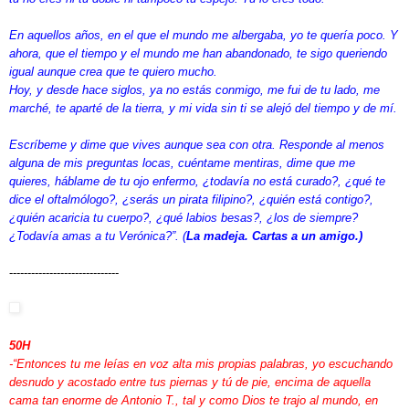
En aquellos años, en el que el mundo me albergaba, yo te quería poco. Y
ahora, que el tiempo y el mundo me han abandonado, te sigo queriendo
igual aunque crea que te quiero mucho.
Hoy, y desde hace siglos, ya no estás conmigo, me fui de tu lado, me
marché, te aparté de la tierra, y mi vida sin ti se alejó del tiempo y de mí.
Escríbeme y dime que vives aunque sea con otra. Responde al menos
alguna de mis preguntas locas, cuéntame mentiras, dime que me
quieres, háblame de tu ojo enfermo, ¿todavía no está curado?, ¿qué te
dice el oftalmólogo?, ¿serás un pirata filipino?, ¿quién está contigo?,
¿quién acaricia tu cuerpo?, ¿qué labios besas?, ¿los de siempre?
¿Todavía amas a tu Verónica?”. (
La madeja. Cartas a un amigo.)
------------------------------
50H
-“Entonces tu me leías en voz alta mis propias palabras, yo escuchando
desnudo y acostado entre tus piernas y tú de pie, encima de aquella
cama tan enorme de Antonio T., tal y como Dios te trajo al mundo, en