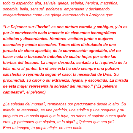
todo tu esplendor, alta, salvaje, griega, esbelta, heroica, magnífica,
soberbia, bella, sensual, poderosa, emperadora y declamando
exageradamente como una griega interpretando a Antígona que:
“Le Dejeuner sur l’herbe” es una pintura extraña y ambigua, y lo es
por la convivencia nada inocente de elementos iconográficos
distintos y discordantes. Hombres vestidos junto a mujeres
desnudas y medio desnudas. Todos ellos disfrutando de una
jornada de clima apacible, de la conversación agradable, del no
hacer nada o buscando tréboles de cuatro hojas por entre las
hierbas del bosque. La mujer desnuda, sentada a la izquierda de la
tela, mira al pintor. En el arte ésta ha sido siempre una pulsión
satisfecha o reprimida según el caso: la necesidad de Dios. Su
proximidad, su calor o su extrañeza, lejana, y escondida. La mirada
de esta mujer representa la soledad del mundo.” (“El peletero
campestre”,
el peletero
)
¿La soledad del mundo?, terminabas por preguntarme desde lo alto. Su
mirada, te respondía, es una petición, una súplica y una pregunta y su
pregunta es un ansia igual que la tuya, no sabes ni supiste nunca quién
eras ¿y pretendes que alguien, te lo diga? ¿Quieres que sea yo?
Eres tu imagen, tu propia efigie, no eres nadie.