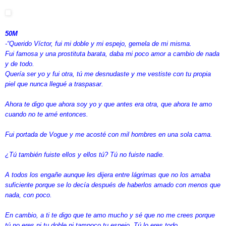
50M
-“Querido Víctor, fui mi doble y mi espejo, gemela de mi misma.
Fui famosa y una prostituta barata, daba mi poco amor a cambio de nada
y de todo.
Quería ser yo y fui otra, tú me desnudaste y me vestiste con tu propia
piel que nunca llegué a traspasar.
Ahora te digo que ahora soy yo y que antes era otra, que ahora te amo
cuando no te amé entonces.
Fui portada de Vogue y me acosté con mil hombres en una sola cama.
¿Tú también fuiste ellos y ellos tú? Tú no fuiste nadie.
A todos los engañe aunque les dijera entre lágrimas que no los amaba
suficiente porque se lo decía después de haberlos amado con menos que
nada, con poco.
En cambio, a ti te digo que te amo mucho y sé que no me crees porque
tú no eres ni tu doble ni tampoco tu espejo. Tú lo eres todo.