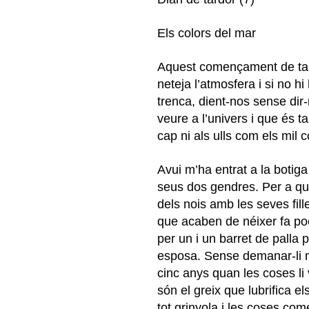
Els colors del mar
Aquest començament de tardor
neteja l’atmosfera i si no h
trenca, dient-nos sense dir
veure a l’univers i que és 
cap ni als ulls com els mil c
Avui m’ha entrat a la botig
seus dos gendres. Per a qu
dels nois amb les seves fille
que acaben de néixer fa poc
per un i un barret de palla p
esposa. Sense demanar-li m’
cinc anys quan les coses li
són el greix que lubrifica 
tot grinyola i les coses co