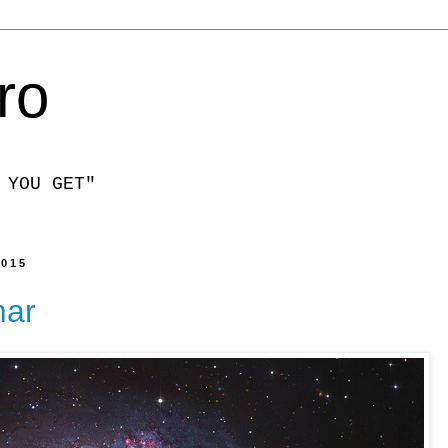
ro
 YOU GET"
2015
mar