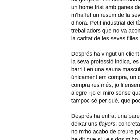
un home trist amb ganes de
m’ha fet un resum de la se
d’hora. Petit industrial del 
treballadors que no va aco
la caritat de les seves fille
Després ha vingut un client
la seva professió indica, es
barri i en una sauna mascu
únicament em compra, un cin
compra res més, jo li ensen
alegre i jo el miro sense q
tampoc sé per què, que podri
Després ha entrat una pare
deixar uns
flayers
, concret
no m’ho acabo de creure p
he dit que sí i els dos m’h