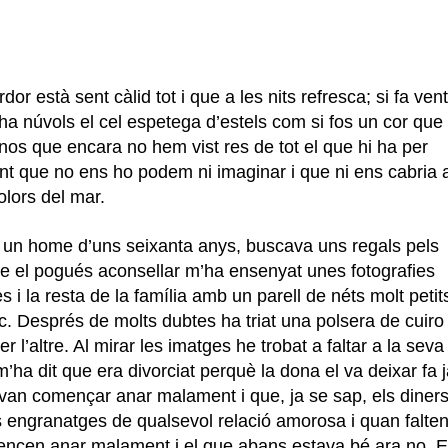
 està sent càlid tot i que a les nits refresca; si fa vent
i ha núvols el cel espetega d’estels com si fos un cor que
-nos que encara no hem vist res de tot el que hi ha per
tant que no ens ho podem ni imaginar i que ni ens cabria 
olors del mar.
a un home d’uns seixanta anys, buscava uns regals pels
e el pogués aconsellar m’ha ensenyat unes fotografies
s i la resta de la família amb un parell de néts molt petit
. Després de molts dubtes ha triat una polsera de cuiro
er l’altre. Al mirar les imatges he trobat a faltar a la seva
ha dit que era divorciat perquè la dona el va deixar fa 
 van començar anar malament i que, ja se sap, els diner
els engranatges de qualsevol relació amorosa i quan falte
mencen anar malament i el que abans estava bé ara no. E