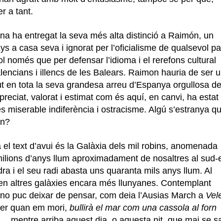
r a tant.
ana ha entregat la seva més alta distinció a Raimón, un
s a casa seva i ignorat per l’oficialisme de qualsevol par
ol només que per defensar l’idioma i el rerefons cultural
alencians i illencs de les Balears. Raimon hauria de ser 
 en tota la seva grandesa arreu d’Espanya orgullosa d
preciat, valorat i estimat com és aquí, en canvi, ha estat
s miserable indiferència i ostracisme. Algú s’estranya q
en?
 el text d’avui és la Galàxia dels mil robins, anomenada
ilions d’anys llum aproximadament de nosaltres al sud-
dra i el seu radi abasta uns quaranta mils anys llum. Al
uen altres galàxies encara més llunyanes. Contemplant
s no puc deixar de pensar, com deia l’Ausias March a
Vel
tser quan em mori,
bullirà el mar com una cassola al forn
..
, mentre arriba aquest dia, o aquesta nit, que mai se s