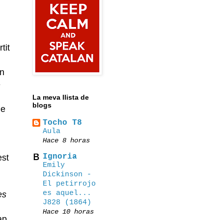
tit
un
e
La meva llista de
blogs
ue
Tocho T8
Αula
Hace 8 horas
Ignoria
est
Emily
Dickinson -
El petirrojo
es aquel...
es
J828 (1864)
Hace 10 horas
ap