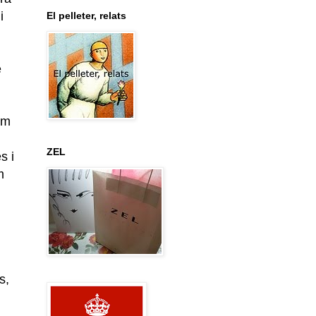
i
El pelleter, relats
e
om
l
ZEL
s i
m
s,