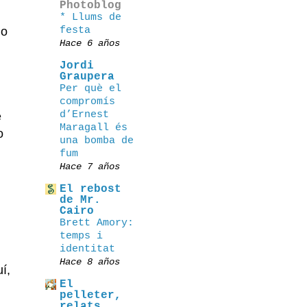
Photoblog
* Llums de
festa
do
Hace 6 años
Jordi
Graupera
Per què el
compromís
d’Ernest
e
Maragall és
o
una bomba de
fum
Hace 7 años
El rebost
de Mr.
Cairo
Brett Amory:
temps i
identitat
Hace 8 años
í,
El
pelleter,
relats