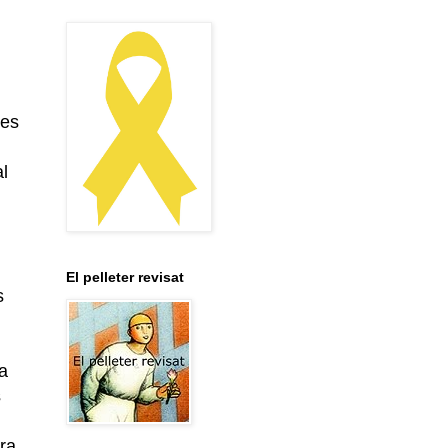
 es
al
El pelleter revisat
s
ja
s
n
ra