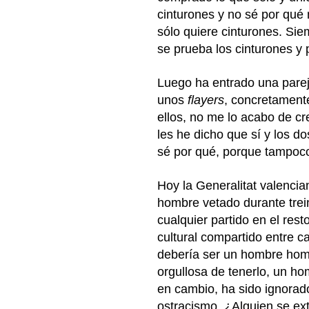
cinturones y no sé por qué
sólo quiere cinturones. Sie
se prueba los cinturones y 
Luego ha entrado una parej
unos
flayers
, concretament
ellos, no me lo acabo de cr
les he dicho que sí y los 
sé por qué, porque tampoco
Hoy la Generalitat valencia
hombre vetado durante trein
cualquier partido en el res
cultural compartido entre c
debería ser un hombre hom
orgullosa de tenerlo, un ho
en cambio, ha sido ignorad
ostracismo. ¿Alguien se ex