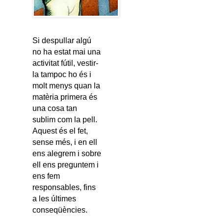
Si despullar algú
no ha estat mai una
activitat fútil, vestir-
la tampoc ho és i
molt menys quan la
matèria primera és
una cosa tan
sublim com la pell.
Aquest és el fet,
sense més, i en ell
ens alegrem i sobre
ell ens preguntem i
ens fem
responsables, fins
a les últimes
conseqüències.