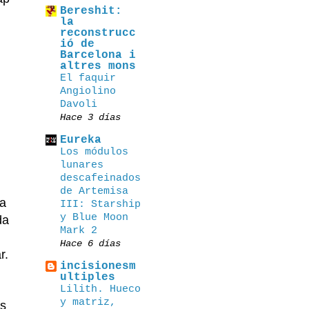
Bereshit:
la
reconstrucc
ió de
Barcelona i
altres mons
El faquir
Angiolino
Davoli
Hace 3 días
Eureka
Los módulos
lunares
descafeinados
de Artemisa
ra
III: Starship
y Blue Moon
da
Mark 2
Hace 6 días
r.
incisionesm
ultiples
Lilith. Hueco
y matriz,
as