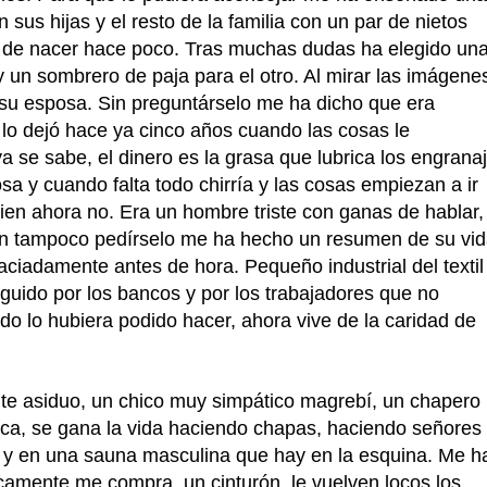
n sus hijas y el resto de la familia con un par de nietos
de nacer hace poco. Tras muchas dudas ha elegido un
 un sombrero de paja para el otro. Al mirar las imágene
su esposa. Sin preguntárselo me ha dicho que era
 lo dejó hace ya cinco años cuando las cosas le
a se sabe, el dinero es la grasa que lubrica los engrana
sa y cuando falta todo chirría y las cosas empiezan a ir
ien ahora no. Era un hombre triste con ganas de hablar,
sin tampoco pedírselo me ha hecho un resumen de su vi
ciadamente antes de hora. Pequeño industrial del textil
guido por los bancos y por los trabajadores que no
o lo hubiera podido hacer, ahora vive de la caridad de
te asiduo, un chico muy simpático magrebí, un chapero
ica, se gana la vida haciendo chapas, haciendo señores
io y en una sauna masculina que hay en la esquina. Me h
camente me compra, un cinturón, le vuelven locos los