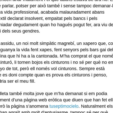
 parlar, potser per això també i sense tampoc demanar-l
va vida professional, acabada malauradament abans
tèxtil declarat insolvent, empaitat pels bancs i pels
miadar degudament quan ho hagués pogut fer, ara viu d
s i dels seus gendres.
 assidu, un noi molt simpàtic magrebí, un xapero que, c
 guanya la vida fent xapes, fent senyors pels bars gai de
lina que hi ha a la cantonada. M’ha comprat el que nomé
turó, li tornen bojos els cinturons i no sé per què no e
yo de tot, però ell només vol cinturons. Sempre està
ue es doni compte quan es prova els cinturons i penso,
a ser el meu fill.
lleta també molta jove que m’ha demanat si em podia
ament d’una pàgina web eròtica que diuen que han fet ell
erò la pàgina s’anomena
tuseptimocielo
. Naturalment els
o han agraït amb molt d’entusiasme, tampoc sé per què,