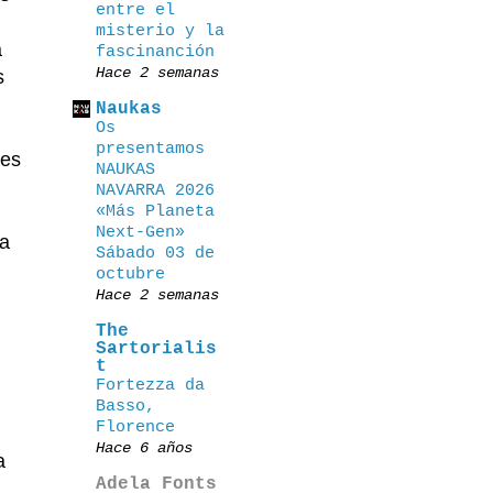
entre el
misterio y la
a
fascinanción
Hace 2 semanas
s
Naukas
Os
presentamos
jes
NAUKAS
NAVARRA 2026
«Más Planeta
Next-Gen»
da
Sábado 03 de
octubre
Hace 2 semanas
The
Sartorialis
t
Fortezza da
Basso,
Florence
Hace 6 años
a
Adela Fonts