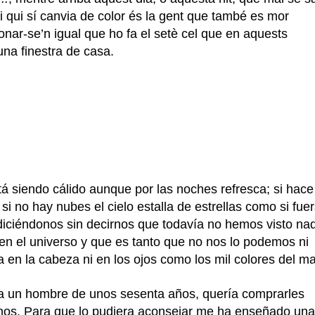
l i qui sí canvia de color és la gent que també es mor
nar-se’n igual que ho fa el setè cel que en aquests
na finestra de casa.
á siendo cálido aunque por las noches refresca; si hace
 si no hay nubes el cielo estalla de estrellas como si fue
iciéndonos sin decirnos que todavía no hemos visto na
en el universo y que es tanto que no nos lo podemos ni
a en la cabeza ni en los ojos como los mil colores del ma
da un hombre de unos sesenta años, quería comprarles
rnos. Para que lo pudiera aconsejar me ha enseñado un