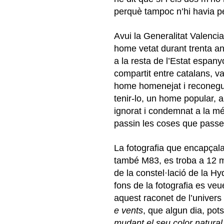
perquè tampoc n’hi havia pe
Avui la Generalitat Valenci
home vetat durant trenta any
a la resta de l’Estat espany
compartit entre catalans, v
home homenejat i reconegut
tenir-lo, un home popular, a
ignorat i condemnat a la mé
passin les coses que pass
La fotografia que encapçala
també M83, es troba a 12 m
de la constel·lació de la Hy
fons de la fotografia es ve
aquest raconet de l’univer
e vents
, que algun dia, po
mudant el seu color natural.