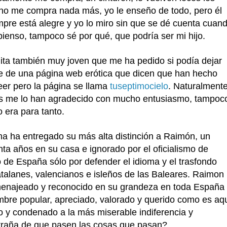
 no me compra nada más, yo le enseño de todo, pero él
mpre está alegre y yo lo miro sin que se dé cuenta cuan
pienso, tampoco sé por qué, que podría ser mi hijo.
ita también muy joven que me ha pedido si podía dejar
e de una página web erótica que dicen que han hecho
eer pero la página se llama
tuseptimocielo
. Naturalment
dos me lo han agradecido con mucho entusiasmo, tampoc
 era para tanto.
na ha entregado su más alta distinción a Raimón, un
ta años en su casa e ignorado por el oficialismo de
to de España sólo por defender el idioma y el trasfondo
atalanes, valencianos e isleños de las Baleares. Raimon
enajeado y reconocido en su grandeza en toda España
mbre popular, apreciado, valorado y querido como es aqu
o y condenado a la más miserable indiferencia y
traña de que pasen las cosas que pasan?