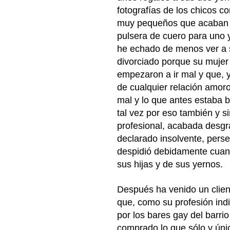
fotografías de los chicos co
muy pequeños que acaban 
pulsera de cuero para uno y
he echado de menos ver a 
divorciado porque su mujer
empezaron a ir mal y que, y
de cualquier relación amoro
mal y lo que antes estaba b
tal vez por eso también y 
profesional, acabada desgra
declarado insolvente, perse
despidió debidamente cuand
sus hijas y de sus yernos.
Después ha venido un clien
que, como su profesión ind
por los bares gay del barr
comprado lo que sólo y úni