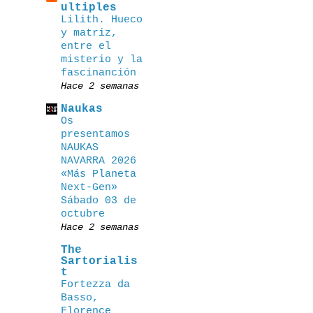
ultiples
Lilith. Hueco
y matriz,
entre el
misterio y la
fascinanción
Hace 2 semanas
Naukas
Os
presentamos
NAUKAS
NAVARRA 2026
«Más Planeta
Next-Gen»
Sábado 03 de
octubre
Hace 2 semanas
The
Sartorialis
t
Fortezza da
Basso,
Florence