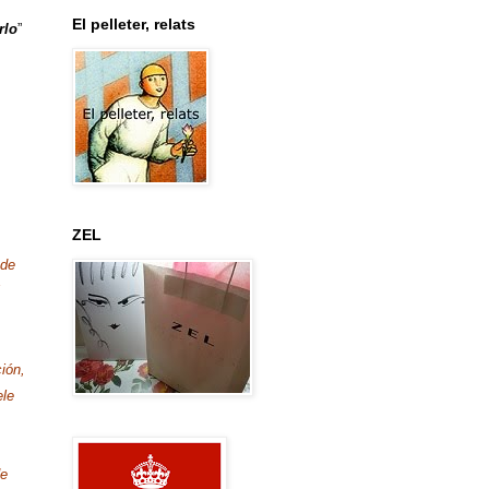
El pelleter, relats
rlo
”
ZEL
 de
ción,
ele
de