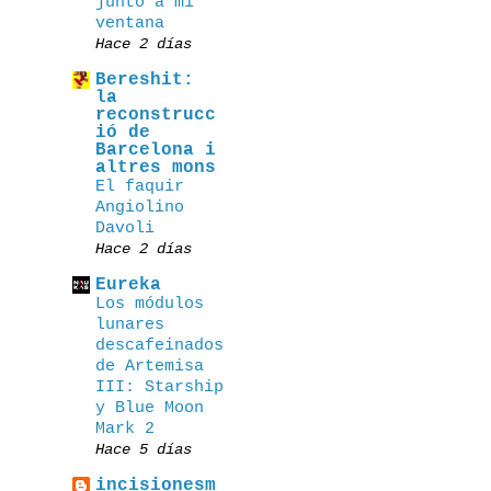
junto a mi
ventana
Hace 2 días
Bereshit:
la
reconstrucc
ió de
Barcelona i
altres mons
El faquir
Angiolino
Davoli
Hace 2 días
Eureka
Los módulos
lunares
descafeinados
de Artemisa
III: Starship
y Blue Moon
Mark 2
Hace 5 días
incisionesm