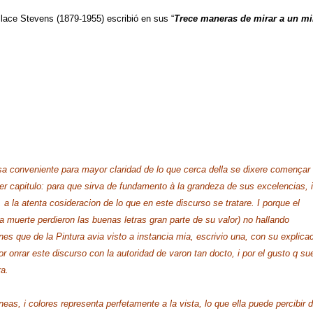
llace Stevens (1879-1955) escribió en sus “
Trece maneras de mirar a un mi
osa conveniente para mayor claridad de lo que cerca della se dixere començar
imer capitulo: para que sirva de fundamento à la grandeza de sus excelencias, i
a la atenta cosideracion de lo que en este discurso se tratare. I porque el
muerte perdieron las buenas letras gran parte de su valor) no hallando
nes que de la Pintura avia visto a instancia mia, escrivio una, con su explica
r onrar este discurso con la autoridad de varon tan docto, i por el gusto q su
ra.
neas, i colores representa perfetamente a la vista, lo que ella puede percibir 