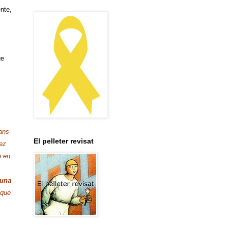
ente,
ue
ans
El pelleter revisat
ez
a en
 una
 que