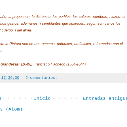
ño, la proporcion, la distancia, los perfiles, los colores, sombras, i luzes: el
s varios gestos, ademanes, i semblantes que aparecen; según son varios los
 cuerpo, i del alma.
 la Pintura son de tres generos, naturales, artificiales, o formados con el
a.
y grandezas
” (1649), Francisco Pacheco (1564-1644).
a
17:39:00
2 comentarios:
s
Inicio
Entradas antigu
s (Atom)