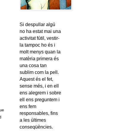
Si despullar algú
no ha estat mai una
activitat fútil, vestir-
la tampoc ho és i
molt menys quan la
matèria primera és
una cosa tan
sublim com la pell.
Aquest és el fet,
sense més, i en ell
ens alegrem i sobre
ell ens preguntem i
ens fem
que
responsables, fins
d
a les últimes
conseqüències.