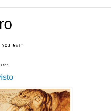
ro
 YOU GET"
 2011
isto