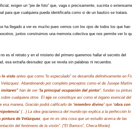
tificial, exigen un “pie de foto” que, vaga o precisamente, sucinta o extensam
l para que cualquiera pueda identificarla como si de un bautizo se tratara.
e se ha llegado a ver es mucho pues vemos con los ojos de todos los que han
osotros, juntos construimos una memoria colectiva que nos permite ver lo q
o es el retrato y en el misterio del primero queremos hallar el secreto del
dad, esa extraña desnudez que se revela sin palabras ni recuerdos.
o
lo visto
antes que como “lo especulado” se desarrolla definitivamente en Fr
y Velázquez. Abandonando por completo preceptos como el de Jusepe Martín
 imitaren”
han de ser “
la principal ocupación del pintor
”, fundan su pintur
 sobre cualquiera otros. El
ojo
se constituye así como el órgano esencial del
 esa manera, Gracián podrá calificarlo de “
miembro divino
” que “
obra con
nipotencia
” (...) La idea gracianesca del mundo-ojo explica a la perfección lo
a pintura de Velázquez
, que no es otra cosa que un estudio acerca de las
entación del fenómeno de la visión”. (“El Barroco”, Checa-Morán)