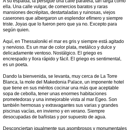
A su espalda, la persigue una calle paralela, tan larga como
ella. Una calle vulgar, de comercios baratos y raras
mansiones decrépitas, destartaladas y ruinosas, viejos
caserones que albergaron un esplendor efímero y siempre
triste. Joyas que lo fueron pero que ya no. Excepto para
según quien.
Aquí, en Thessaloniki el mar es gris y siempre está agitado
y nervioso. Es un mar de color plata, metálico y dulce y
delicadamente ventoso. Nostálgico. El griego es
encrespado y llora rápido y fácil. El griego es sentimental,
es un poeta.
Dando la bienvenida, se levanta, muy cerca de La Torre
Blanca, la mole del Makedonia Palace, un imponente hotel
que tiene en sus méritos cocinar una más que aceptable
sopa de cebolla, tener unas enormes habitaciones
prometedoras y una inmejorable vista al mar Egeo. Son
también hermosas y extravagantes sus varias y grandes
piscinas vacías, en invierno y en verano. Siempre
desocupadas de bañistas y por supuesto de agua.
Desconciertan igualmente sus asombrosos y monumentales