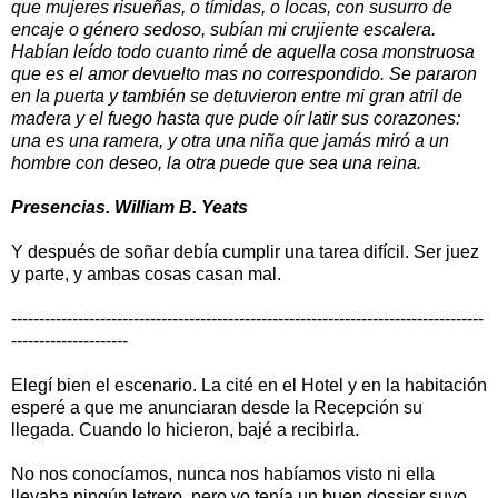
que mujeres risueñas, o tímidas, o locas, con susurro de
encaje o género sedoso, subían mi crujiente escalera.
Habían leído todo cuanto rimé de aquella cosa monstruosa
que es el amor devuelto mas no correspondido. Se pararon
en la puerta y también se detuvieron entre mi gran atril de
madera y el fuego hasta que pude oír latir sus corazones:
una es una ramera, y otra una niña que jamás miró a un
hombre con deseo, la otra puede que sea una reina.
Presencias. William B. Yeats
Y después de soñar debía cumplir una tarea difícil. Ser juez
y parte, y ambas cosas casan mal.
-------------------------------------------------------------------------------------
---------------------
Elegí bien el escenario. La cité en el Hotel y en la habitación
esperé a que me anunciaran desde la Recepción su
llegada. Cuando lo hicieron, bajé a recibirla.
No nos conocíamos, nunca nos habíamos visto ni ella
llevaba ningún letrero, pero yo tenía un buen dossier suyo