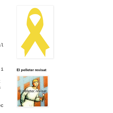
al
 i
El pelleter revisat
t
s
ec