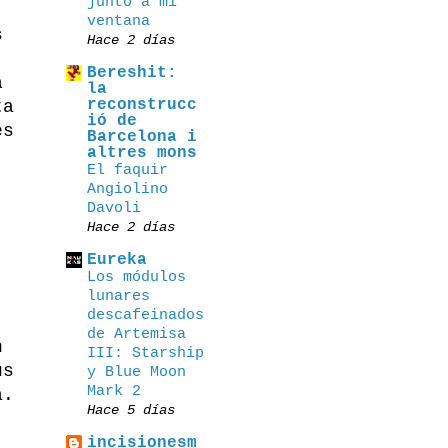
junto a mi
ventana
s
Hace 2 días
Bereshit:
a
la
reconstrucc
ta
ió de
és
Barcelona i
altres mons
El faquir
Angiolino
Davoli
Hace 2 días
Eureka
Los módulos
lunares
descafeinados
de Artemisa
n
III: Starship
us
y Blue Moon
Mark 2
a.
Hace 5 días
incisionesm