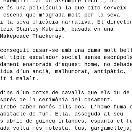
 exemplificar un assumpte tècnic, no
e és una pel•lícula la que cito serveix
 escena que m’agrada molt per la seva
i la seva eficàcia narrativa. El directo
teix Stanley Kubrick, basada en una
Makepeace Thackeray.
conseguit casar-se amb una dama molt bel
el típic escalador social sense escrúpol
dament enamorada d’aquest home, no debad
ídua d’un ancià, malhumorat, antipàtic,
it i malalt.
dins d’un cotxe de cavalls que els du de
sprés de la cerimònia del casament.
irebé caben només ells dos. L’home fuma 
abitacle de fum. Ella, asseguda al seu
s abric de guineu irlandès, espanta el f
ada volta més molesta, tus, gargamelleja