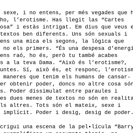
 sexe, i no entens, per més vegades que 
ho, l’erotisme. Has llegit las “Cartes
osa” i estàs intrigat. Em dius que veus 
textos ben diferents. Uns són sexuals i
ens una mica els segons, la lògica que
 no els primers. “És una despesa d’energ
ens raó, ho és, però tu també acabes
s a la teva Dama. “Això és l’erotisme?,
untes. Sí, això és, et responc, l’erotis
 maneres que tenim els humans de cansar-
er obtenir poder, doncs no altre cosa só
s. Poder dissimulat entre paraules i
es dues menes de textos no són en realit
ls altres. Tots són el mateix, sexe i
 implícit. Poder i desig, desig de poder
crigui una escena de la pel•lícula “Barr