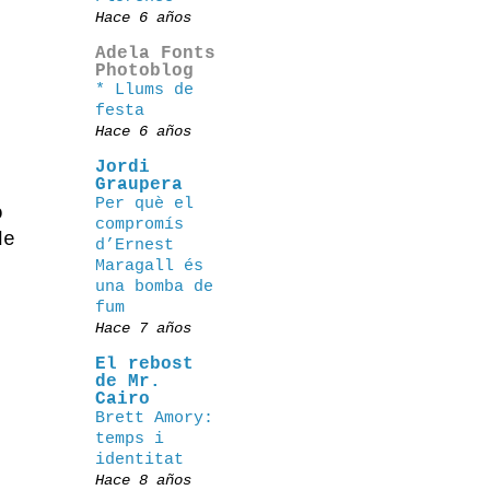
Hace 6 años
Adela Fonts
Photoblog
* Llums de
festa
Hace 6 años
Jordi
Graupera
Per què el
o
compromís
de
d’Ernest
Maragall és
una bomba de
fum
Hace 7 años
El rebost
de Mr.
Cairo
Brett Amory:
temps i
identitat
Hace 8 años