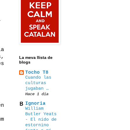
r
la
s,
La meva llista de
blogs
es
Tocho T8
Cuando las
culturas
jugaban …
Hace 1 día
Ignoria
en
William
Butler Yeats
um
- El nido de
estornino
,