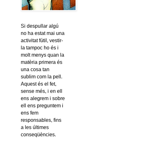
Si despullar algú
no ha estat mai una
activitat fútil, vestir-
la tampoc ho és i
molt menys quan la
matèria primera és
una cosa tan
sublim com la pell.
Aquest és el fet,
sense més, i en ell
ens alegrem i sobre
ell ens preguntem i
ens fem
responsables, fins
a les últimes
conseqüències.