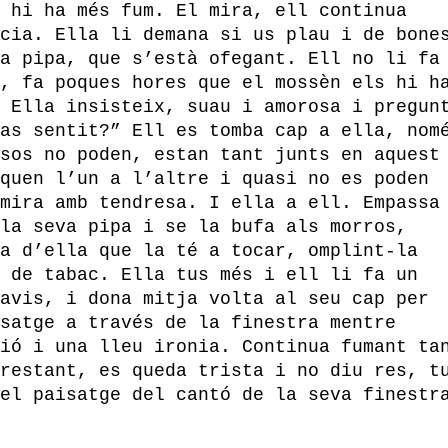
 hi ha més fum. El mira, ell continua
cia. Ella li demana si us plau i de bone
a pipa, que s’està ofegant. Ell no li fa
, fa poques hores que el mossèn els hi h
 Ella insisteix, suau i amorosa i pregun
as sentit?” Ell es tomba cap a ella, nom
sos no poden, estan tant junts en aquest
quen l’un a l’altre i quasi no es poden
mira amb tendresa. I ella a ell. Empassa
la seva pipa i se la bufa als morros,
a d’ella que la té a tocar, omplint-la
 de tabac. Ella tus més i ell li fa un
avis, i dona mitja volta al seu cap per
satge a través de la finestra mentre
ió i una lleu ironia. Continua fumant ta
restant, es queda trista i no diu res, t
el paisatge del cantó de la seva finestr