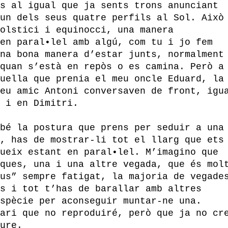
s al igual que ja sents trons anunciant
un dels seus quatre perfils al Sol. Això
olstici i equinocci, una manera
en paral•lel amb algú, com tu i jo fem
na bona manera d’estar junts, normalment
quan s’està en repòs o es camina. Però a
uella que prenia el meu oncle Eduard, la
eu amic Antoni conversaven de front, igu
 i en Dimitri.
bé la postura que prens per seduir a una
, has de mostrar-li tot el llarg que ets
ueix estant en paral•lel. M’imagino que
ques, una i una altre vegada, que és mol
us” sempre fatigat, la majoria de vegade
s i tot t’has de barallar amb altres
spècie per aconseguir muntar-ne una.
ari que no reproduiré, però que ja no cr
ure.