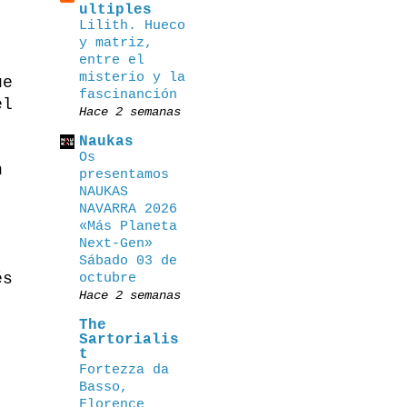
ultiples
Lilith. Hueco
y matriz,
entre el
misterio y la
ue
fascinanción
el
Hace 2 semanas
Naukas
Os
n
presentamos
NAUKAS
NAVARRA 2026
«Más Planeta
Next-Gen»
Sábado 03 de
és
octubre
Hace 2 semanas
The
Sartorialis
t
Fortezza da
Basso,
Florence