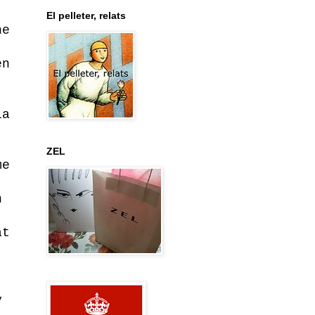
El pelleter, relats
he
en
ia
ZEL
me
n
at
.
y