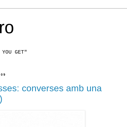
ro
 YOU GET"
009
osses: converses amb una
)