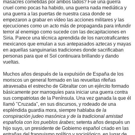
masacres cometidas por ambos lados? Fue una guerra
cruel como pocas ha habido, una guerra nada mediática y
una guerra a las puertas de nuestra casa donde se
empezaron a grabar en vídeo las acciones militares y las
ejecuciones como un acto más de propaganda para infundir
terror al enemigo como sucede con las decapitaciones en
Siria. Parece una técnica aprendida de los narcotraficantes
mexicanos que emulan a sus antepasados ​​aztecas y mayas
en aquellas sanguinarias tradiciones donde sacrificaban
personas para que el Sol continuara brillando y dando
vueltas.
Muchos años después de la expulsión de España de los
moriscos un general formado en las revueltas rifeñas
atravesaba el estrecho de Gibraltar con un ejército formado
básicamente por marroquíes para iniciar una guerra contra
sus compatriotas de la Península. Una vez ganada la que él
llamó "Cruzada", en sus discursos, y rodeado de una
espléndida guardia mora, siempre hablaba de
la
conspiración judeo masónica y de la tradicional amistad
española con los pueblos árabes
; setenta años después un
hijo suyo, un presidente de Gobierno español criado en las
entrañas del franquismo político y sociológico, en lugar de