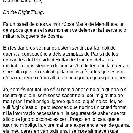
Diari de tardor (19)
Do the Right Thing
.
Fa un parell de dies va morir José María de Mendiluce, un
dels pocs que en el seu moment va defensar la intervenció
militar a la guerra de Bòsnia.
En les darreres setmanes estem sentint parlar molt de
guerra a conseqüència dels atemptats de París i de les
demandes del President Hollande. Part del debat és
mediàtic i consisteix en decidir si s’ha de fer o no la guerra o
si resulta que, en realitat, ja fa moltes dècades que estem,
d’una manera o d’una altra, en una guerra quasi permanent.
Jo, com és natural, no sé si hem d’anar o no a la guerra o si
resulta que ja hi som sense saber-ho al bell mig d’una de
molt gran i molt antiga; ignoro què cal o què no cal fer, no
vull fugir d’estudi, però reconec que no tinc un criteri format
ni la informació necessària ni la seguretat de saber que tot
allò que ignoro o conec és cert. Prego, en tot cas, que el
futur no m'obligui a viure mai una experiència real de guerra,
els meu pares en van patir una i sempre afirmaven que