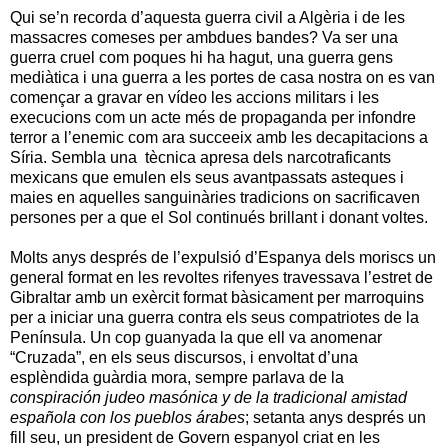
Qui se’n recorda d’aquesta guerra civil a Algèria i de les
massacres comeses per ambdues bandes? Va ser una
guerra cruel com poques hi ha hagut, una guerra gens
mediàtica i una guerra a les portes de casa nostra on es van
començar a gravar en vídeo les accions militars i les
execucions com un acte més de propaganda per infondre
terror a l’enemic com ara succeeix amb les decapitacions a
Síria. Sembla una tècnica apresa dels narcotraficants
mexicans que emulen els seus avantpassats asteques i
maies en aquelles sanguinàries tradicions on sacrificaven
persones per a que el Sol continués brillant i donant voltes.
Molts anys després de l’expulsió d’Espanya dels moriscs un
general format en les revoltes rifenyes travessava l’estret de
Gibraltar amb un exèrcit format bàsicament per marroquins
per a iniciar una guerra contra els seus compatriotes de la
Península. Un cop guanyada la que ell va anomenar
“Cruzada”, en els seus discursos, i envoltat d’una
esplèndida guàrdia mora, sempre parlava de la
conspiración judeo masónica y de la tradicional amistad
española con los pueblos árabes
; setanta anys després un
fill seu, un president de Govern espanyol criat en les