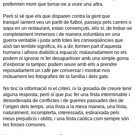
preferirien morir que tornar-ne a viure una altra.
Però sí sé que els que disparen contra la gent que
tranquil·lament veu un partit de futbol, passeja pels carrers o
sopa en un restaurant, estan convençuts, ells sí, de trobar-se
completament immersos i de manera voluntària en una
guerra veritable i justa amb totes les conseqüències que
això tan terrible significa, és a dir, formen part d’aquesta
humana i alhora diabòlica equació; malauradament no els
podem ni ignorar ni fer desaparèixer amb una simple goma
d’esborrar ni tampoc podem seure amb ells a prendre
reposadament un cafè per conversar i mostrar-nos
mútuament les fotografies de la família i dels gats.
No tinc la informació ni el criteri, ni la gosadia de creure tenir
alguna resposta, però sí que puc fer una llista interminable i
desordenada de conflictes i de guerres passades des de
l’origen dels temps, una llista a la meva manera, una llista,
naturalment, incomplerta, interessada, esbiaixada pels
meus prejudicis i oblits, i una llista caòtica com sempre són
les fosses comunes.