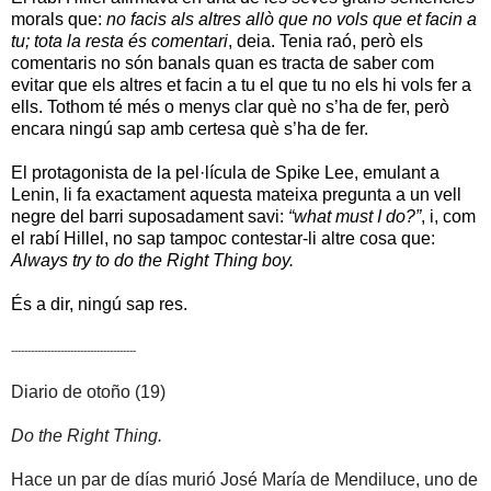
morals que:
no facis als altres allò que no vols que et facin a
tu; tota la resta és comentari
, deia. Tenia raó, però els
comentaris no són banals quan es tracta de saber com
evitar que els altres et facin a tu el que tu no els hi vols fer a
ells. Tothom té més o menys clar què no s’ha de fer, però
encara ningú sap amb certesa què s’ha de fer.
El protagonista de la pel·lícula de Spike Lee, emulant a
Lenin, li fa exactament aquesta mateixa pregunta a un vell
negre del barri suposadament savi:
“what must I do?”
, i, com
el rabí Hillel, no sap tampoc contestar-li altre cosa que:
Always try to do the Right Thing boy.
És a dir, ningú sap res.
--------------------------------------
Diario de otoño (19)
Do the Right Thing.
Hace un par de días murió José María de Mendiluce, uno de