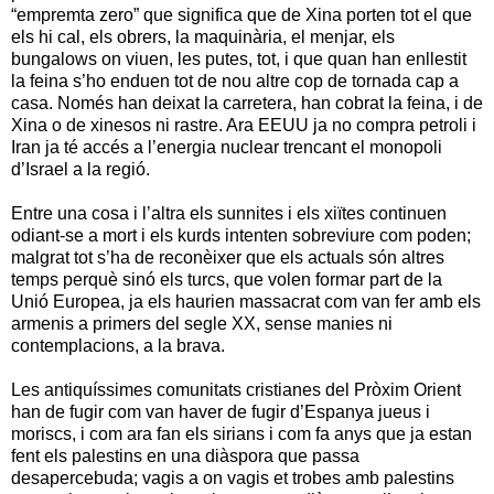
“empremta zero” que significa que de Xina porten tot el que
els hi cal, els obrers, la maquinària, el menjar, els
bungalows on viuen, les putes, tot, i que quan han enllestit
la feina s’ho enduen tot de nou altre cop de tornada cap a
casa. Només han deixat la carretera, han cobrat la feina, i de
Xina o de xinesos ni rastre. Ara EEUU ja no compra petroli i
Iran ja té accés a l’energia nuclear trencant el monopoli
d’Israel a la regió.
Entre una cosa i l’altra els sunnites i els xiïtes continuen
odiant-se a mort i els kurds intenten sobreviure com poden;
malgrat tot s’ha de reconèixer que els actuals són altres
temps perquè sinó els turcs, que volen formar part de la
Unió Europea, ja els haurien massacrat com van fer amb els
armenis a primers del segle XX, sense manies ni
contemplacions, a la brava.
Les antiquíssimes comunitats cristianes del Pròxim Orient
han de fugir com van haver de fugir d’Espanya jueus i
moriscs, i com ara fan els sirians i com fa anys que ja estan
fent els palestins en una diàspora que passa
desapercebuda; vagis a on vagis et trobes amb palestins