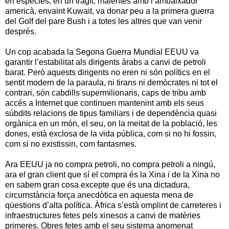
en espècies, en un tràgic malentès amb l’ambaixador
americà, envaint Kuwait, va donar peu a la primera guerra
del Golf del pare Bush i a totes les altres que van venir
després.
Un cop acabada la Segona Guerra Mundial EEUU va
garantir l’estabilitat als dirigents àrabs a canvi de petroli
barat. Però aquests dirigents no eren ni són polítics en el
sentit modern de la paraula, ni tirans ni demòcrates ni tot el
contrari, són cabdills supermilionaris, caps de tribu amb
accés a Internet que continuen mantenint amb els seus
súbdits relacions de tipus familiars i de dependència quasi
orgànica en un món, el seu, on la meitat de la població, les
dones, està exclosa de la vida pública, com si no hi fossin,
com si no existissin, com fantasmes.
Ara EEUU ja no compra petroli, no compra petroli a ningú,
ara el gran client que sí el compra és la Xina i de la Xina no
en sabem gran cosa excepte que és una dictadura,
circumstància força anecdòtica en aquesta mena de
qüestions d’alta política. Àfrica s’està omplint de carreteres i
infraestructures fetes pels xinesos a canvi de matèries
primeres. Obres fetes amb el seu sistema anomenat