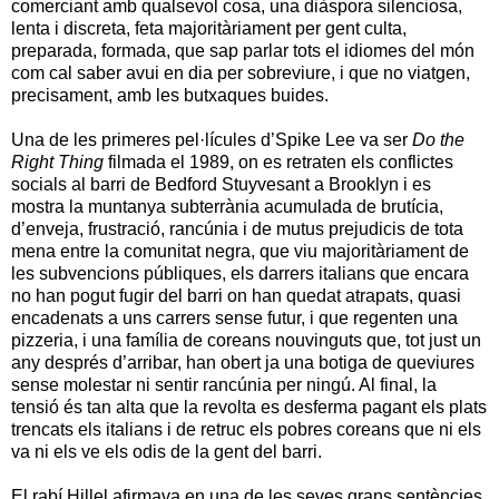
comerciant amb qualsevol cosa, una diàspora silenciosa,
lenta i discreta, feta majoritàriament per gent culta,
preparada, formada, que sap parlar tots el idiomes del món
com cal saber avui en dia per sobreviure, i que no viatgen,
precisament, amb les butxaques buides.
Una de les primeres pel·lícules d’Spike Lee va ser
Do the
Right Thing
filmada el 1989, on es retraten els conflictes
socials al barri de
Bedford Stuyvesant
a
Brooklyn i es
mostra la muntanya subterrània acumulada de brutícia,
d’enveja, frustració, rancúnia i de mutus prejudicis de tota
mena
entre la comunitat negra, que viu majoritàriament de
les subvencions públiques, els darrers italians que encara
no han pogut fugir del barri on han quedat atrapats, quasi
encadenats a uns carrers sense futur, i que regenten una
pizzeria, i una família de coreans nouvinguts que, tot just un
any després d’arribar, han obert ja una botiga de queviures
sense molestar ni sentir rancúnia per ningú. Al final, la
tensió és tan alta que la revolta es desferma pagant els plats
trencats els italians i de retruc els pobres coreans que ni els
va ni els ve els odis de la gent del barri.
El rabí Hillel afirmava en una de les seves grans sentències