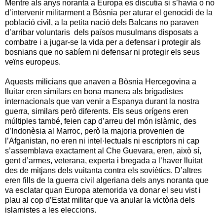
Mentre als anys noranta a Europa es discutia si s’havia o no
d’intervenir militarment a Bòsnia per aturar el genocidi de la
població civil, a la petita nació dels Balcans no paraven
d’arribar voluntaris dels països musulmans disposats a
combatre i a jugar-se la vida per a defensar i protegir als
bosnians que no sabíem ni defensar ni protegir els seus
veïns europeus.
Aquests milicians que anaven a Bòsnia Hercegovina a
lluitar eren similars en bona manera als brigadistes
internacionals que van venir a Espanya durant la nostra
guerra, similars però diferents. Els seus orígens eren
múltiples també, feien cap d’arreu del món islàmic, des
d’Indonèsia al Marroc, però la majoria provenien de
l’Afganistan, no eren ni intel·lectuals ni escriptors ni cap
s’assemblava exactament al Che Guevara, eren, això sí,
gent d’armes, veterana, experta i bregada a l’haver lluitat
des de mitjans dels vuitanta contra els soviètics. D’altres
eren fills de la guerra civil algeriana dels anys noranta que
va esclatar quan Europa atemorida va donar el seu vist i
plau al cop d’Estat militar que va anular la victòria dels
islamistes a les eleccions.