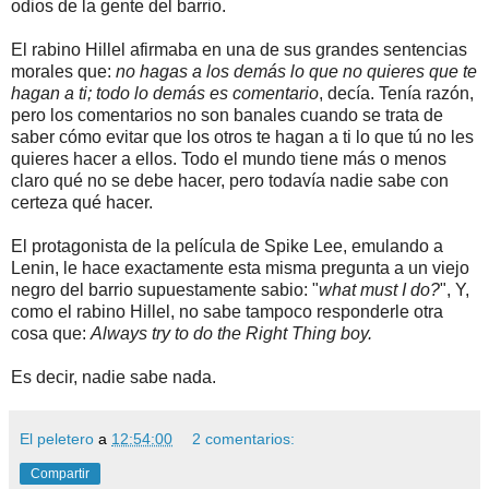
odios de la gente del barrio.
El rabino Hillel afirmaba en una de sus grandes sentencias
morales que:
no hagas a los demás lo que no quieres que te
hagan a ti; todo lo demás es comentario
, decía. Tenía razón,
pero los comentarios no son banales cuando se trata de
saber cómo evitar que los otros te hagan a ti lo que tú no les
quieres hacer a ellos. Todo el mundo tiene más o menos
claro qué no se debe hacer, pero todavía nadie sabe con
certeza qué hacer.
El protagonista de la película de Spike Lee, emulando a
Lenin, le hace exactamente esta misma pregunta a un viejo
negro del barrio supuestamente sabio: "
what must I do?
", Y,
como el rabino Hillel, no sabe tampoco responderle otra
cosa que:
Always try to do the Right Thing boy.
Es decir, nadie sabe nada.
El peletero
a
12:54:00
2 comentarios:
Compartir