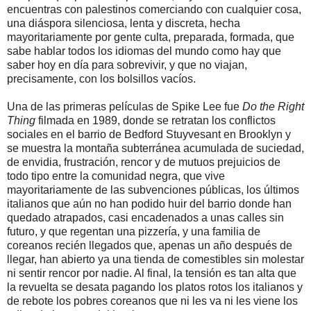
encuentras con palestinos comerciando con cualquier cosa,
una diáspora silenciosa, lenta y discreta, hecha
mayoritariamente por gente culta, preparada, formada, que
sabe hablar todos los idiomas del mundo como hay que
saber hoy en día para sobrevivir, y que no viajan,
precisamente, con los bolsillos vacíos.
Una de las primeras películas de Spike Lee fue
Do the Right
Thing
filmada en 1989, donde se retratan los conflictos
sociales en el barrio de Bedford Stuyvesant en Brooklyn y
se muestra la montaña subterránea acumulada de suciedad,
de envidia, frustración, rencor y de mutuos prejuicios de
todo tipo entre la comunidad negra, que vive
mayoritariamente de las subvenciones públicas, los últimos
italianos que aún no han podido huir del barrio donde han
quedado atrapados, casi encadenados a unas calles sin
futuro, y que regentan una pizzería, y una familia de
coreanos recién llegados que, apenas un año después de
llegar, han abierto ya una tienda de comestibles sin molestar
ni sentir rencor por nadie. Al final, la tensión es tan alta que
la revuelta se desata pagando los platos rotos los italianos y
de rebote los pobres coreanos que ni les va ni les viene los