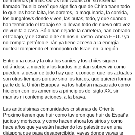
de materias primas. Obras realizadas con su sistema
llamado "huella cero" que significa que de China traen todo
lo que les hace falta, los obreros, la maquinaria, la comida,
los bungalows donde viven, las putas, todo, y que cuando
han terminado el trabajo se lo llevan todo de nuevo otra vez
de vuelta a casa. Sólo han dejado la carretera, han cobrado
el trabajo, y de China o de chinos ni rastro. Ahora EEUU ya
no compra petróleo e Irán ya tiene acceso a la energía
nuclear rompiendo el monopolio de Israel en la región.
Entre una cosa y la otra los suníes y los chiíes siguen
odiándose a muerte y los kurdos intentan sobrevivir como
pueden; a pesar de todo hay que reconocer que los actuales
son otros tiempos porque sino los turcos, que quieren formar
parte de la Unión Europea, ya los habrían masacrado como
hicieron con los armenios a principios del siglo XX, sin
manías ni contemplaciones, a la brava.
Las antiquísimas comunidades cristianas de Oriente
Próximo tienen que huir como tuvieron que huir de España
judíos y moriscos, y como hacen ahora los sirios y como
hace años que ya están haciendo los palestinos en una
diáspora que pasa desapercibida; vayas donde vayas te