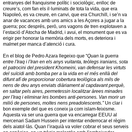
entranyes del franquisme polític i sociològic, enlloc de
creure’s, com fan els il·luminats de tota la vida, que era
Napoleó, es va creure, en canvi, que era Churchill, i se’n va
anar de vacances amb uns amics a les Açores a jugar a la
guerra; poc després, però, uns vagons de tren explotaven a
l’estació d’Atocha de Madrid, i avui, el monument que es va
erigir per honorar la memòria dels morts, es deteriora i
malmet per manca d’atenció i cura.
En el blog de Pedro Azara llegeixo que “
Quan la guerra
entre l'Iraq i l'Iran en els anys vuitanta, teòlegs iranians, sota
el patrocini del president Khomeini, van defensar les virtuts
del suïcidi amb bomba per a la vida en el més enllà del
difunt afí de proporcionar cobertura teològica als mils de
nens de deu anys enviats diàriament al capdavant perquè,
en saltar pels aires, permetessin localitzar àrees minades
per l'Iraq i eliminar les bombes anti-persones. Van morir un
milió de persones, moltes nens preadolescents.”
Un clar i
bon exemple del que es coneix ja com islam-feixisme.
Aquesta va ser una guerra que va encarregar EEUU al
mercenari Sadam Hussein per intentar enderrocar el règim
dels aiatol·làs. Quan l’iraquià va voler cobrar el seus serveis