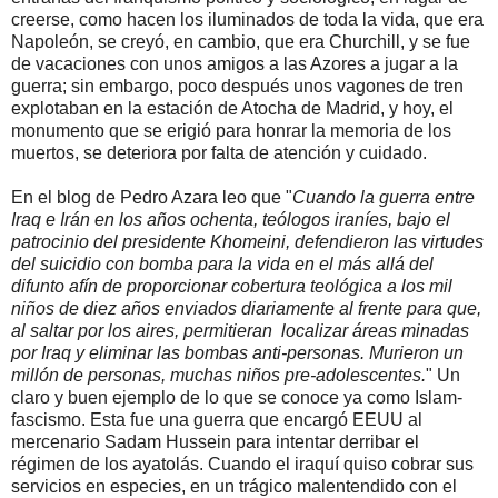
creerse, como hacen los iluminados de toda la vida, que era
Napoleón, se creyó, en cambio, que era Churchill, y se fue
de vacaciones con unos amigos a las Azores a jugar a la
guerra; sin embargo, poco después unos vagones de tren
explotaban en la estación de Atocha de Madrid, y hoy, el
monumento que se erigió para honrar la memoria de los
muertos, se deteriora por falta de atención y cuidado.
En el blog de Pedro Azara leo que "
Cuando la guerra entre
Iraq e Irán en los años ochenta, teólogos iraníes, bajo el
patrocinio del presidente Khomeini, defendieron las virtudes
del suicidio con bomba para la vida en el más allá del
difunto afín de proporcionar cobertura teológica a los mil
niños de diez años enviados diariamente al frente para que,
al saltar por los aires, permitieran localizar áreas minadas
por Iraq y eliminar las bombas anti-personas. Murieron un
millón de personas, muchas niños pre-adolescentes.
" Un
claro y buen ejemplo de lo que se conoce ya como Islam-
fascismo. Esta fue una guerra que encargó EEUU al
mercenario Sadam Hussein para intentar derribar el
régimen de los ayatolás. Cuando el iraquí quiso cobrar sus
servicios en especies, en un trágico malentendido con el