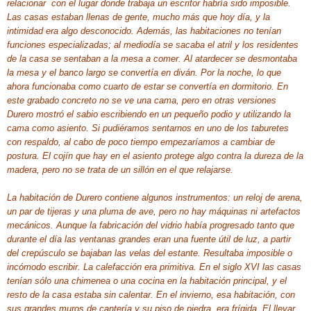
relacionar con el lugar donde trabaja un escritor habría sido imposible.
Las casas estaban llenas de gente, mucho más que hoy día, y la
intimidad era algo desconocido. Además, las habitaciones no tenían
funciones especializadas; al mediodía se sacaba el atril y los residentes
de la casa se sentaban a la mesa a comer. Al atardecer se desmontaba
la mesa y el banco largo se convertía en diván. Por la noche, lo que
ahora funcionaba como cuarto de estar se convertía en dormitorio. En
este grabado concreto no se ve una cama, pero en otras versiones
Durero mostró el sabio escribiendo en un pequeño podio y utilizando la
cama como asiento. Si pudiéramos sentarnos en uno de los taburetes
con respaldo, al cabo de poco tiempo empezaríamos a cambiar de
postura. El cojín que hay en el asiento protege algo contra la dureza de la
madera, pero no se trata de un sillón en el que relajarse.
La habitación de Durero contiene algunos instrumentos: un reloj de arena,
un par de tijeras y una pluma de ave, pero no hay máquinas ni artefactos
mecánicos. Aunque la fabricación del vidrio había progresado tanto que
durante el día las ventanas grandes eran una fuente útil de luz, a partir
del crepúsculo se bajaban las velas del estante. Resultaba imposible o
incómodo escribir. La calefacción era primitiva. En el siglo XVI las casas
tenían sólo una chimenea o una cocina en la habitación principal, y el
resto de la casa estaba sin calentar. En el invierno, esa habitación, con
sus grandes muros de cantería y su piso de piedra, era frígida. El llevar