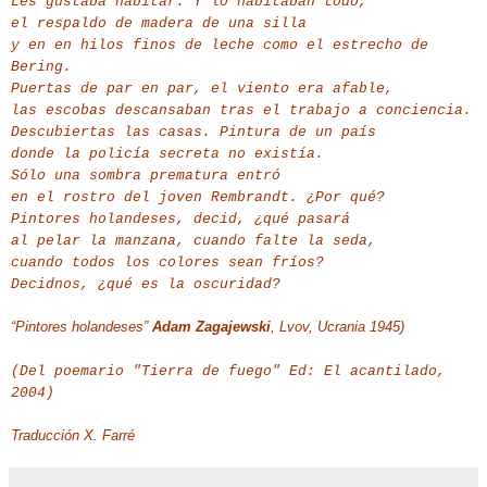
Les gustaba habitar. Y lo habitaban todo,
el respaldo de madera de una silla
y en en hilos finos de leche como el estrecho de
Bering.
Puertas de par en par, el viento era afable,
las escobas descansaban tras el trabajo a conciencia.
Descubiertas las casas. Pintura de un país
donde la policía secreta no existía.
Sólo una sombra prematura entró
en el rostro del joven Rembrandt. ¿Por qué?
Pintores holandeses, decid, ¿qué pasará
al pelar la manzana, cuando falte la seda,
cuando todos los colores sean fríos?
Decidnos, ¿qué es la oscuridad?
“Pintores holandeses”
Adam Zagajewski
,
Lvov, Ucrania 1945
)
(Del poemario "Tierra de fuego" Ed: El acantilado,
2004)
Traducción X. Farré