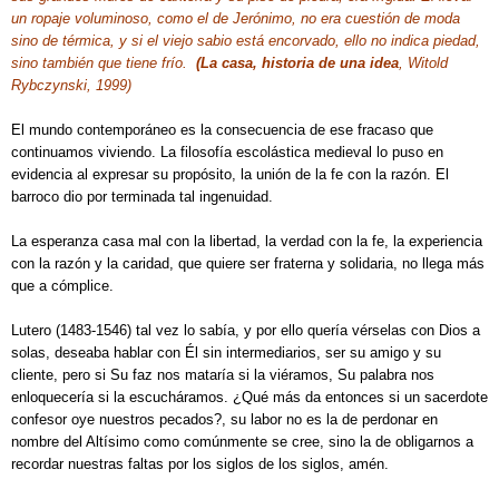
un ropaje voluminoso, como el de Jerónimo, no era cuestión de moda
sino de térmica, y si el viejo sabio está encorvado, ello no indica piedad,
sino también que tiene frío.
(La casa, historia de una idea
, Witold
Rybczynski, 1999)
El mundo contemporáneo es la consecuencia de ese fracaso que
continuamos viviendo. La filosofía escolástica medieval lo puso en
evidencia al expresar su propósito, la unión de la fe con la razón. El
barroco dio por terminada tal ingenuidad.
La esperanza casa mal con la libertad, la verdad con la fe, la experiencia
con la razón y la caridad, que quiere ser fraterna y solidaria, no llega más
que a cómplice.
Lutero (1483-1546) tal vez lo sabía, y por ello quería vérselas con Dios a
solas, deseaba hablar con Él sin intermediarios, ser su amigo y su
cliente, pero si Su faz nos mataría si la viéramos, Su palabra nos
enloquecería si la escucháramos. ¿Qué más da entonces si un sacerdote
confesor oye nuestros pecados?, su labor no es la de perdonar en
nombre del Altísimo como comúnmente se cree, sino la de obligarnos a
recordar nuestras faltas por los siglos de los siglos, amén.