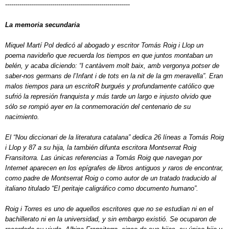
-------------------------------------------------------------
La memoria secundaria
Miquel Martí Pol dedicó al abogado y escritor Tomás Roig i Llop un
poema navideño que recuerda los tiempos en que juntos montaban un
belén, y acaba diciendo: “I cantàvem molt baix, amb vergonya potser de
saber-nos germans de l’Infant i de tots en la nit de la grn meravella”. Eran
malos tiempos para un escritoR burgués y profundamente católico que
sufrió la represión franquista y más tarde un largo e injusto olvido que
sólo se rompió ayer en la conmemoración del centenario de su
nacimiento.
El “Nou diccionari de la literatura catalana” dedica 26 líneas a Tomás Roig
i Llop y 87 a su hija, la también difunta escritora Montserrat Roig
Fransitorra. Las únicas referencias a Tomás Roig que navegan por
Internet aparecen en los epígrafes de libros antiguos y raros de encontrar,
como padre de Montserrat Roig o como autor de un tratado traducido al
italiano titulado “El peritaje caligráfico como documento humano”.
Roig i Torres es uno de aquellos escritores que no se estudian ni en el
bachillerato ni en la universidad, y sin embargo existió. Se ocuparon de