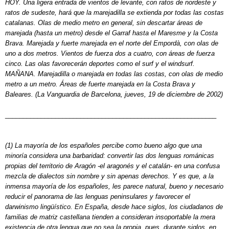
HOY. Una ligera entrada de vientos de levante, con ratos de nordeste y
ratos de sudeste, hará que la marejadilla se extienda por todas las costas
catalanas. Olas de medio metro en general, sin descartar áreas de
marejada (hasta un metro) desde el Garraf hasta el Maresme y la Costa
Brava. Marejada y fuerte marejada en el norte del Empordà, con olas de
uno a dos metros. Vientos de fuerza dos a cuatro, con áreas de fuerza
cinco. Las olas favorecerán deportes como el surf y el windsurf.
MAÑANA. Marejadilla o marejada en todas las costas, con olas de medio
metro a un metro. Áreas de fuerte marejada en la Costa Brava y
Baleares. (La Vanguardia de Barcelona, jueves, 19 de diciembre de 2002)
___________________________________________________________
(1) La mayoría de los españoles percibe como bueno algo que una
minoría considera una barbaridad: convertir las dos lenguas románicas
propias del territorio de Aragón -el aragonés y el catalán- en una confusa
mezcla de dialectos sin nombre y sin apenas derechos. Y es que, a la
inmensa mayoría de los españoles, les parece natural, bueno y necesario
reducir el panorama de las lenguas peninsulares y favorecer el
darwinismo lingüístico. En España, desde hace siglos, los ciudadanos de
familias de matriz castellana tienden a consideran insoportable la mera
existencia de otra lengua que no sea la propia, pues, durante siglos, en