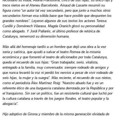
recordarlo su viuda, Albina Fransitorra, cinco de sus hijas, su único hijo y
trece nietos en el Ateneu Barcelonés. Ainaud de Lasarte resumió su
figura como “un autor tal vez secundario, pero que junto a muchos otros
secundarios forman esa sólida base que hace posible que despunten los
grandes nombres”. Leyeron algunos de sus textos los actores Teresa
Cunillé y Doménech Vilarasa. Magda Oranich glosó su personalidad
como abogado. Y Jordi Pallarés, el último profesor de retórica de
Catalunya, rememoró su dimensión humana.
Más allá del homenaje tardío a un hombre que dejó una obra a la vez
seria y satírica, que ayudó a salvar el teatro Romea de la miseria
económica y que fomentó el teatro de aficionados por toda Catalunya,
queda el recuerdo de sus hijas: “Gran trabajador, serio, vitalista,
entregado a la familia, muy conversador, siempre rodeado de amigos y
que nunca levantó la voz ni perdió los nervios a pesar de vivir rodeado de
seis hijas, la mujer y la suegra”. Más reciente, el recuerdo de sus nietos,
como el periodista Álex Martínez Roig: “Nuestro abuelo fue y es un
referente ético de una burguesía catalana derrotada por la República y por
el franquismo. Sin ser un político, fue un resistente cultural que luchó por
la cultura catalana a través de los juegos florales, el teatro popular y la
abogacía”.
Hijo adoptivo de Girona y miembro de la misma generación olvidada de