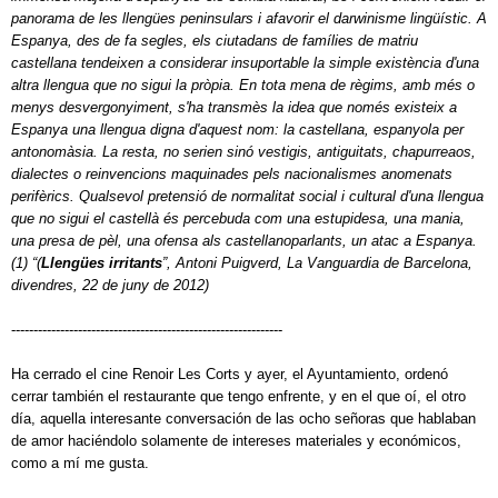
panorama de les llengües peninsulars i afavorir el darwinisme lingüístic. A
Espanya, des de fa segles, els ciutadans de famílies de matriu
castellana tendeixen a considerar insuportable la simple existència d'una
altra llengua que no sigui la pròpia. En tota mena de règims, amb més o
menys desvergonyiment, s'ha transmès la idea que només existeix a
Espanya una llengua digna d'aquest nom: la castellana, espanyola per
antonomàsia. La resta, no serien sinó vestigis, antiguitats, chapurreaos,
dialectes o reinvencions maquinades pels nacionalismes anomenats
perifèrics. Qualsevol pretensió de normalitat social i cultural d'una llengua
que no sigui el castellà és percebuda com una estupidesa, una mania,
una presa de pèl, una ofensa als castellanoparlants, un atac a Espanya.
(1) “(
Llengües irritants
”, Antoni Puigverd, La Vanguardia de Barcelona,
divendres, 22 de juny de 2012)
-------------------------------------------------------------
Ha cerrado el cine Renoir Les Corts y ayer, el Ayuntamiento, ordenó
cerrar también el restaurante que tengo enfrente, y en el que oí, el otro
día, aquella interesante conversación de las ocho señoras que hablaban
de amor haciéndolo solamente de intereses materiales y económicos,
como a mí me gusta.