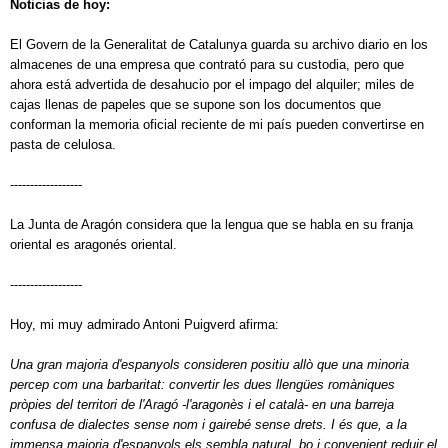
Noticias de hoy:
El Govern de la Generalitat de Catalunya guarda su archivo diario en los
almacenes de una empresa que contrató para su custodia, pero que
ahora está advertida de desahucio por el impago del alquiler; miles de
cajas llenas de papeles que se supone son los documentos que
conforman la memoria oficial reciente de mi país pueden convertirse en
pasta de celulosa.
------------------
La Junta
de Aragón considera que la lengua que se habla en su franja
oriental es aragonés oriental.
------------------
Hoy, mi muy admirado Antoni Puigverd afirma:
Una gran majoria d'espanyols consideren positiu allò que una minoria
percep com una barbaritat: convertir les dues llengües romàniques
pròpies del territori de l'Aragó -l'aragonès i el català- en una barreja
confusa de dialectes sense nom i gairebé sense drets. I és que, a la
immensa majoria d'espanyols els sembla natural, bo i convenient reduir el