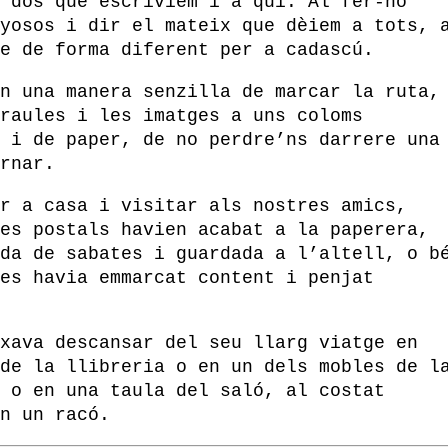
 dos què escrivíem i a qui. Al fer-ho
yosos i dir el mateix que dèiem a tots, 
e de forma diferent per a cadascú.
n una manera senzilla de marcar la ruta,
raules i les imatges a uns coloms
 i de paper, de no perdre’ns darrere una
rnar.
r a casa i visitar als nostres amics,
es postals havien acabat a la paperera,
da de sabates i guardada a l’altell, o b
es havia emmarcat content i penjat
xava descansar del seu llarg viatge en
de la llibreria o en un dels mobles de l
 o en una taula del saló, al costat
n un racó.