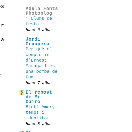
os
Adela Fonts
Photoblog
* Llums de
festa
ar
Hace 6 años
Jordi
 a
Graupera
Per què el
compromís
d’Ernest
Maragall és
una bomba de
a
fum
Hace 7 años
El rebost
de Mr.
Cairo
.
Brett Amory:
temps i
identitat
,
Hace 8 años