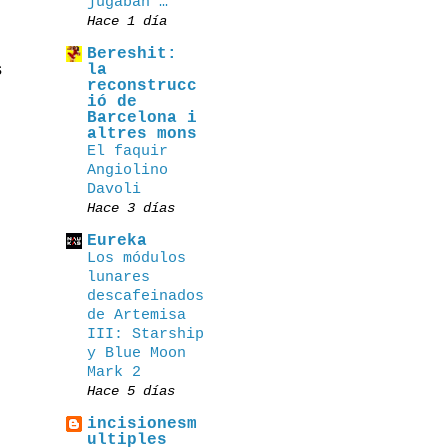
jugaban …
Hace 1 día
Bereshit:
s
la
reconstrucc
ió de
Barcelona i
altres mons
El faquir
Angiolino
Davoli
Hace 3 días
Eureka
Los módulos
lunares
descafeinados
de Artemisa
III: Starship
y Blue Moon
Mark 2
Hace 5 días
incisionesm
ultiples