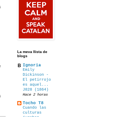
a
La meva llista de
blogs
Ignoria
é
Emily
Dickinson -
El petirrojo
es aquel...
J828 (1864)
Hace 2 horas
a
Tocho T8
Cuando las
culturas