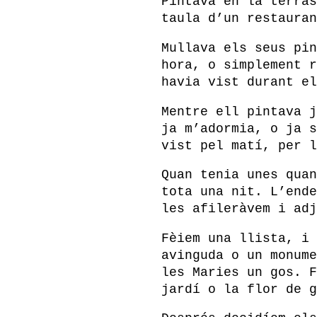
Pintava en la terras
taula d’un restauran
Mullava els seus pin
hora, o simplement r
havia vist durant el
Mentre ell pintava j
ja m’adormia, o ja s
vist pel matí, per l
Quan tenia unes quan
tota una nit. L’ende
les afileràvem i adj
Fèiem una llista, i 
avinguda o un monume
les Maries un gos. F
jardí o la flor de g