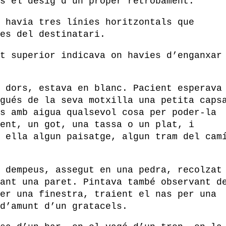
s el desig d’un proper retrobament.
 havia tres línies horitzontals que
es del destinatari.
t superior indicava on havies d’enganxar
 dors, estava en blanc. Pacient esperava
gués de la seva motxilla una petita caps
s amb aigua qualsevol cosa per poder-la
ent, un got, una tassa o un plat, i
 ella algun paisatge, algun tram del cam
 dempeus, assegut en una pedra, recolzat
ant una paret. Pintava també observant d
er una finestra, traient el nas per una
d’amunt d’un gratacels.