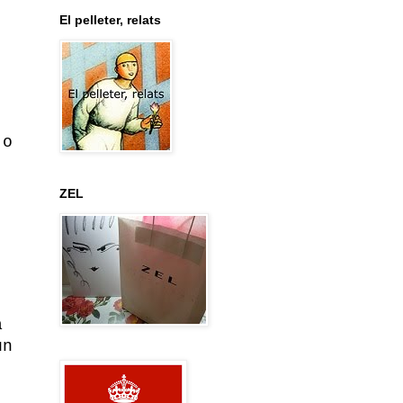
El pelleter, relats
 o
ZEL
a
un