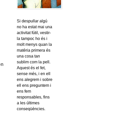
Si despullar algú
no ha estat mai una
activitat fútil, vestir-
la tampoc ho és i
molt menys quan la
matèria primera és
una cosa tan
sublim com la pell.
en
Aquest és el fet,
sense més, i en ell
ens alegrem i sobre
ell ens preguntem i
ens fem
responsables, fins
a les últimes
conseqüències.