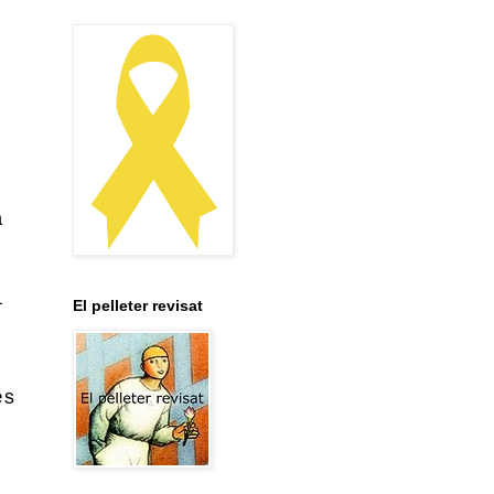
a
í
El pelleter revisat
es