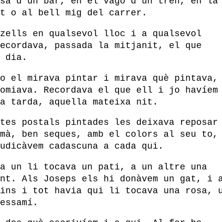
sa d’un bar, en el vagó d’un tren, en la
t o al bell mig del carrer.
zells en qualsevol lloc i a qualsevol
ecordava, passada la mitjanit, el que
 dia.
o el mirava pintar i mirava què pintava,
omiava. Recordava el que ell i jo havíem
a tarda, aquella mateixa nit.
tes postals pintades les deixava reposar
mà, ben seques, amb el colors al seu to,
udicàvem cadascuna a cada qui.
a un li tocava un pati, a un altre una
nt. Als Joseps els hi donàvem un gat, i 
ins i tot havia qui li tocava una rosa, 
essamí.