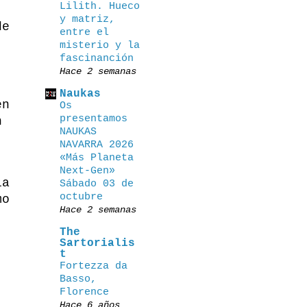
Lilith. Hueco
y matriz,
de
entre el
misterio y la
fascinanción
Hace 2 semanas
Naukas
en
Os
presentamos
n
NAUKAS
NAVARRA 2026
«Más Planeta
Next-Gen»
la
Sábado 03 de
octubre
mo
Hace 2 semanas
The
Sartorialis
t
Fortezza da
Basso,
Florence
,
Hace 6 años