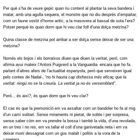
Per què s’ha de veure gepic quan riu content al plantar la seva bandera i
matar, amb una agulla sequera, el monstre que no diu després d’empaitar,
com un faune vestit d’home antic, a la masovera al bassal de sota l’era?
Potser perquè és quan dorm que hi veu clar foll d’una dolça metzina?
Quina classe de metzina pot arribar a ser dolça sense deixar de ser una
metzina?
Només els bojos i els borratxos diuen que diuen la veritat, però, com
afirma avui mateix l’Antoni Puigverd a la Vanguardia -encara que ho fa
parlant d’altres afers de l’actualitat espanyola, però que serveixen igual
pels contes de Nadal-, “
no hi hauria cap disfressa més eficaç que la
veritat: ningú no se la creuria. La veritat ja no és versemblant
”.
Però... és així?, és quan dorm que hi veu clar?
El cas és que la premonició em va assaltar com un bandoler ho fa al mig
d’un camí solitari. Sense miraments ni pietat, de sobte i per sorpresa,
sense saber cóm em va prendre la bossa i també la vida, d’una revolada,
en un tres i no res, em va tallar el coll d’una ganivetada neta i em va
deixar morir dessagnat com un gos malalt i pollós a la vora de la
carretera.