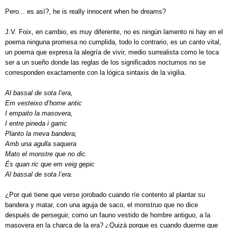
Pero... es así?,
he is really innocent when he dreams?
J.V. Foix, en cambio, es muy diferente, no es ningún lamento ni hay en el
poema ninguna promesa no cumplida, todo lo contrario, es un canto vital,
un poema que expresa la alegría de vivir, medio surrealista como le toca
ser a un sueño donde las reglas de los significados nocturnos no se
corresponden exactamente con la lógica sintaxis de la vigilia.
Al bassal de sota l’era,
Em vesteixo d’home antic
I empaito la masovera,
I entre pineda i garric
Planto la meva bandera;
Amb una agulla saquera
Mato el monstre que no dic.
És quan ric que em veig gepic
Al bassal de sota l’era.
¿Por qué tiene que verse jorobado cuando ríe contento al plantar su
bandera y matar, con una aguja de saco, el monstruo que no dice
después de perseguir, como un fauno vestido de hombre antiguo, a la
masovera en la charca de la era? ¿Quizá porque es cuando duerme que