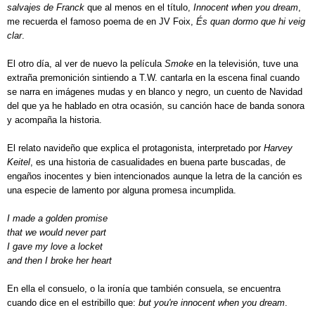
salvajes de Franck
que al menos en el título,
Innocent when you dream
,
me recuerda el famoso poema de en JV Foix,
És quan dormo que hi veig
clar
.
El otro día, al ver de nuevo la película
Smoke
en la televisión, tuve una
extraña premonición sintiendo a T.W. cantarla en la escena final cuando
se narra en imágenes mudas y en blanco y negro, un cuento de Navidad
del que ya he hablado en otra ocasión, su canción hace de banda sonora
y acompaña la historia.
El relato navideño que explica el protagonista, interpretado por
Harvey
Keitel
, es una historia de casualidades en buena parte buscadas, de
engaños inocentes y bien intencionados aunque la letra de la canción es
una especie de lamento por alguna promesa incumplida.
I made a golden promise
that we would never part
I gave my love a locket
and then I broke her heart
En ella el consuelo, o la ironía que también consuela, se encuentra
cuando dice en el estribillo que:
but you're innocent when you dream
.