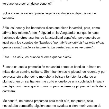
ve claro loco por un dulce veneno?
¿Qué clase de veneno puede llegar a ser dulce sin dejar de ser un
veneno?
Sólo los locos y los borrachos dicen que dicen la verdad, pero, como
afirma hoy mismo Antoni Puigverd en la Vanguardia -aunque lo hace
hablando de otros asuntos de la actualidad española, pero que sirven
igual para los cuentos de Navidad-,
"no habría ningún disfraz más eficaz
que la verdad: nadie se la creería. La verdad ya no es verosímil
".
Pero... es así?, es cuando duerme que ve claro?
El caso es que la premonición me asaltó como un bandido lo hace en
mitad de un camino solitario. Sin miramientos ni piedad, de repente y por
sorpresa, sin saber cómo me robó la bolsa y también la vida, de un
plumazo, en un santiamén, me cortó el cuello de una cuchillada limpia y
me dejó morir desangrado como un perro enfermo y piojoso al borde de la
carretera.
Me asusté, no estaba preparado para morir aún, tan pronto, solo,
necesitaba compañía, alguien que me ayudara a bien morir vestido de