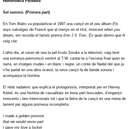
Hemeroteca Pelletera
Set somnis. (Primera part)
En Tom Waits va popularitzar el 1997 una cançó en el seu àlbum
Els
anys salvatges de Franck
que al menys en el títol,
Innocent when you
dream
, em recorda el famós poema d’en J.V. Foix,
És quan dormo que hi
veig clar
.
L’altre dia, al veure de nou la pel·lícula
Smoke
a la televisió, vaig tenir
una estranya premonició sentint al T.W. cantar-la a l’escena final quan es
narra, en imatges mudes i en blanc i negre, un conte de Nadal del que ja
n’he parlat en una altra ocasió, la seva cançó fa de banda sonora i
acompanya la història.
El relat nadalenc que explica el protagonista, interpretat per en Harvey
Keitel, és una història de casualitats en bona part buscades, d’enganys
innocents i ben intencionats tot i que la lletra de la cançó és una mena de
lament per alguna promesa incomplerta.
I made a golden promise
that we would never part
I gave my love a locket