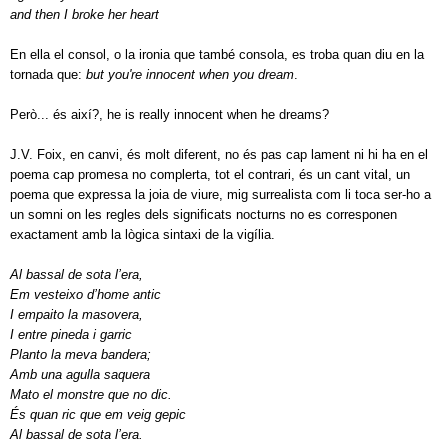
and then I broke her heart
En ella
el consol, o la ironia que també consola, es troba quan diu en la
tornada que:
but you're innocent when you dream
.
Però... és així?, he is really innocent when he dreams?
J.V. Foix, en canvi, és molt diferent, no és pas cap lament ni hi ha en el
poema cap promesa no complerta, tot el contrari, és un cant vital, un
poema que expressa la joia de viure, mig surrealista com li toca ser-ho a
un somni on les regles dels significats nocturns no es corresponen
exactament amb la lògica sintaxi de la vigília.
Al bassal de sota l’era,
Em vesteixo d’home antic
I empaito la masovera,
I entre pineda i garric
Planto la meva bandera;
Amb una agulla saquera
Mato el monstre que no dic.
És quan ric que em veig gepic
Al bassal de sota l’era.