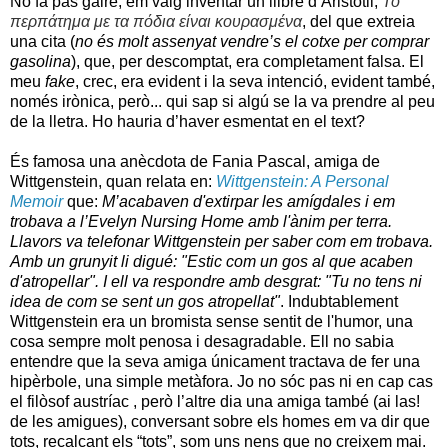
No fa pas gaire, em vaig inventar un llibre d’Aristòtil,
Το
περπάτημα
με
τα
πόδια
είναι
κουρασμένα
, del que extreia
una cita (
no és molt assenyat vendre’s el cotxe per comprar
gasolina
), que, per descomptat, era completament falsa. El
meu
fake
, crec, era evident i la seva intenció, evident també,
només irònica, però... qui sap si algú se la va prendre al peu
de la lletra. Ho hauria d’haver esmentat en el text?
És famosa una anècdota de Fania Pascal, amiga de
Wittgenstein, quan relata en:
Wittgenstein: A Personal
Memoir
que:
M’acabaven d'extirpar les amígdales i em
trobava a l’Evelyn Nursing Home amb l'ànim per terra.
Llavors va telefonar Wittgenstein per saber com em trobava.
Amb un grunyit li digué: "Estic com un gos al que acaben
d'atropellar". I ell va respondre amb desgrat: "Tu no tens ni
idea de com se sent un gos atropellat"
. Indubtablement
Wittgenstein era un bromista sense sentit de l'humor, una
cosa sempre molt penosa i desagradable. Ell no sabia
entendre que la seva amiga únicament tractava de fer una
hipèrbole, una simple metàfora. Jo no sóc pas ni en cap cas
el filòsof austríac , però l’altre dia una amiga també (ai las!
de les amigues), conversant sobre els homes em va dir que
tots, recalcant els “tots”, som uns nens que no creixem mai.