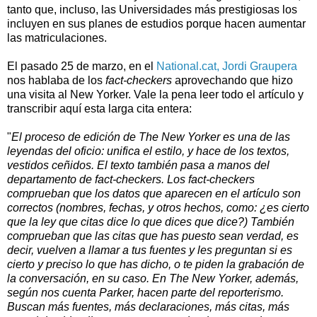
tanto que, incluso, las Universidades más prestigiosas los
incluyen en sus planes de estudios porque hacen aumentar
las matriculaciones.
El pasado 25 de marzo, en el
National.cat, Jordi Graupera
nos hablaba de los
fact-checkers
aprovechando que hizo
una visita al New Yorker. Vale la pena leer todo el artículo y
transcribir aquí esta larga cita entera:
"
El proceso de edición de The New Yorker es una de las
leyendas del oficio: unifica el estilo, y hace de los textos,
vestidos ceñidos. El texto también pasa a manos del
departamento de fact-checkers. Los fact-checkers
comprueban que los datos que aparecen en el artículo son
correctos (nombres, fechas, y otros hechos, como: ¿es cierto
que la ley que citas dice lo que dices que dice?) También
comprueban que las citas que has puesto sean verdad, es
decir, vuelven a llamar a tus fuentes y les preguntan si es
cierto y preciso lo que has dicho, o te piden la grabación de
la conversación, en su caso. En The New Yorker, además,
según nos cuenta Parker, hacen parte del reporterismo.
Buscan más fuentes, más declaraciones, más citas, más