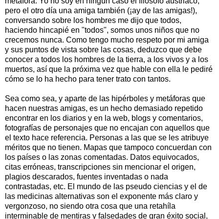
metáfora. Yo no soy en ningún caso el filósofo austriaco,
pero el otro día una amiga también (¡ay de las amigas!),
conversando sobre los hombres me dijo que todos,
haciendo hincapié en "todos", somos unos niños que no
crecemos nunca. Como tengo mucho respeto por mi amiga
y sus puntos de vista sobre las cosas, deduzco que debe
conocer a todos los hombres de la tierra, a los vivos y a los
muertos, así que la próxima vez que hable con ella le pediré
cómo se lo ha hecho para tener trato con tantos.
Sea como sea, y aparte de las hipérboles y metáforas que
hacen nuestras amigas, es un hecho demasiado repetido
encontrar en los diarios y en la web, blogs y comentarios,
fotografías de personajes que no encajan con aquellos que
el texto hace referencia. Personas a las que se les atribuye
méritos que no tienen. Mapas que tampoco concuerdan con
los países o las zonas comentadas. Datos equivocados,
citas erróneas, transcripciones sin mencionar el origen,
plagios descarados, fuentes inventadas o nada
contrastadas, etc. El mundo de las pseudo ciencias y el de
las medicinas alternativas son el exponente más claro y
vergonzoso, no siendo otra cosa que una retahíla
interminable de mentiras y falsedades de gran éxito social,