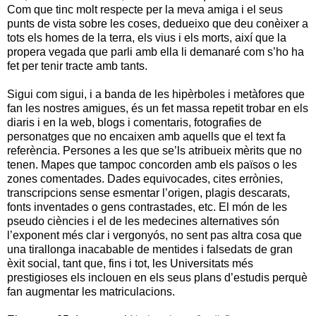
Com que tinc molt respecte per la meva amiga i el seus
punts de vista sobre les coses, dedueixo que deu conèixer a
tots els homes de la terra, els vius i els morts, així que la
propera vegada que parli amb ella li demanaré com s’ho ha
fet per tenir tracte amb tants.
Sigui com sigui, i a banda de les hipèrboles i metàfores que
fan les nostres amigues, és un fet massa repetit trobar en els
diaris i en la web, blogs i comentaris, fotografies de
personatges que no encaixen amb aquells que el text fa
referència. Persones a les que se’ls atribueix mèrits que no
tenen. Mapes que tampoc concorden amb els països o les
zones comentades. Dades equivocades, cites errònies,
transcripcions sense esmentar l’origen, plagis descarats,
fonts inventades o gens contrastades, etc. El món de les
pseudo ciències i el de les medecines alternatives són
l’exponent més clar i vergonyós, no sent pas altra cosa que
una tirallonga inacabable de mentides i falsedats de gran
èxit social, tant que, fins i tot, les Universitats més
prestigioses els inclouen en els seus plans d’estudis perquè
fan augmentar les matriculacions.