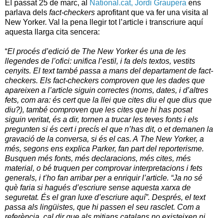
El passat 25 de marc, al
National.cat, Jordi Graupera
ens
parlava dels
fact-checkers
aprofitant que va fer una visita al
New Yorker. Val la pena llegir tot l’article i transcriure aquí
aquesta llarga cita sencera:
“
El procés d’edició de The New Yorker és una de les
llegendes de l’ofici: unifica l’estil, i fa dels textos, vestits
cenyits. El text també passa a mans del departament de fact-
checkers. Els fact-checkers comproven que les dades que
apareixen a l’article siguin correctes (noms, dates, i d’altres
fets, com ara: és cert que la llei que cites diu el que dius que
diu?), també comproven que les cites que hi has posat
siguin veritat, és a dir, tornen a trucar les teves fonts i els
pregunten si és cert i precís el que n’has dit, o et demanen la
gravació de la conversa, si és el cas. A The New Yorker, a
més, segons ens explica Parker, fan part del reporterisme.
Busquen més fonts, més declaracions, més cites, més
material, o bé truquen per comprovar interpretacions i fets
generals, i t’ho fan arribar per a enriquir l’article. “Ja no sé
què faria si hagués d’escriure sense aquesta xarxa de
seguretat. És el gran luxe d’escriure aquí”. Després, el text
passa als lingüistes, que hi passen el seu rasclet. Com a
referència, cal dir que als mitjans catalans no existeixen ni