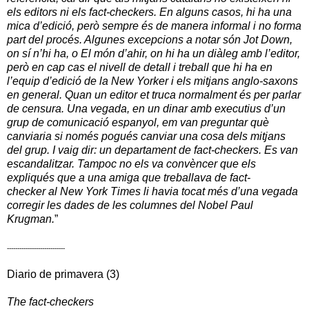
els editors ni els fact-checkers. En alguns casos, hi ha una
mica d’edició, però sempre és de manera informal i no forma
part del procés. Algunes excepcions a notar són Jot Down,
on sí n’hi ha, o El món d’ahir, on hi ha un diàleg amb l’editor,
però en cap cas el nivell de detall i treball que hi ha en
l’equip d’edició de la New Yorker i els mitjans anglo-saxons
en general. Quan un editor et truca normalment és per parlar
de censura. Una vegada, en un dinar amb executius d’un
grup de comunicació espanyol, em van preguntar què
canviaria si només pogués canviar una cosa dels mitjans
del grup. I vaig dir: un departament de fact-checkers. Es van
escandalitzar. Tampoc no els va convèncer que els
expliqués que a una amiga que treballava de fact-
checker al New York Times li havia tocat més d’una vegada
corregir les dades de les columnes del Nobel Paul
Krugman.
”
----------------------------
Diario de primavera (3)
The fact-checkers