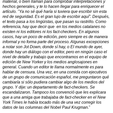
material, o bien llaman para comprobar interpretaciones y
hechos generales, y te lo hacen llegar para enriquecer el
artículo. "Ya no sé qué haría si tuviera que escribir sin esta
red de seguridad. Es el gran lujo de escribir aquí”. Después,
el texto pasa a los lingüistas, que pasan su rastrillo. Como
referencia, hay que decir que en los medios catalanes no
existen ni los editores ni los fact-checkers. En algunos
casos, hay un poco de edición, pero siempre es de manera
informal y no forma parte del proceso. Algunas excepciones
a notar son Jot Down, donde sí hay, o El mundo de ayer,
donde hay un diálogo con el editor, pero en ningún caso el
nivel de detalle y trabajo que encontramos en el equipo de
edición de New Yorker y los medios anglosajones en
general. Cuando un editor te llama normalmente es para
hablar de censura. Una vez, en una comida con ejecutivos
de un grupo de comunicación español, me preguntaron qué
cambiaría si sólo pudiera cambiar algo de los medios del
grupo. Y dije: un departamento de fact-checkers. Se
escandalizaron. Tampoco los convenció que les explicara
que a una amiga que trabajaba de fact-checker en el New
York Times le había tocado más de una vez corregir los
datos de las columnas del Nobel Paul Krugman.
"