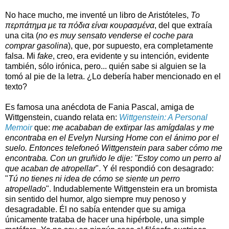
No hace mucho, me inventé un libro de Aristóteles,
Το
περπάτημα με τα πόδια είναι κουρασμένα
, del que extraía
una cita (
no es muy sensato venderse el coche para
comprar gasolina
), que, por supuesto, era completamente
falsa. Mi
fake
, creo, era evidente y su intención, evidente
también, sólo irónica, pero... quién sabe si alguien se la
tomó al pie de la letra. ¿Lo debería haber mencionado en el
texto?
Es famosa una anécdota de Fania Pascal, amiga de
Wittgenstein, cuando relata en:
Wittgenstein: A Personal
Memoir
que:
me acababan de extirpar las amígdalas y me
encontraba en el Evelyn Nursing Home con el ánimo por el
suelo. Entonces telefoneó Wittgenstein para saber cómo me
encontraba. Con un gruñido le dije: "Estoy como un perro al
que acaban de atropellar
". Y él respondió con desagrado:
"
Tú no tienes ni idea de cómo se siente un perro
atropellado
". Indudablemente Wittgenstein era un bromista
sin sentido del humor, algo siempre muy penoso y
desagradable. Él no sabía entender que su amiga
únicamente trataba de hacer una hipérbole, una simple