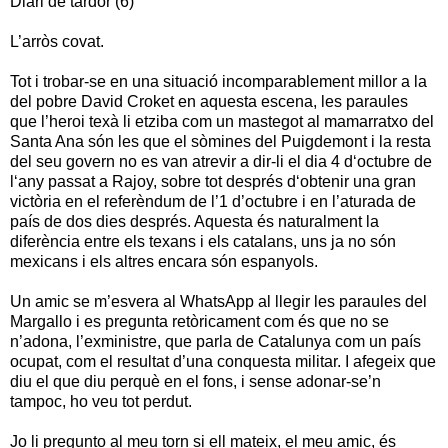
Diari de tardor (6)
L’arròs covat.
Tot i trobar-se en una situació incomparablement millor a la
del pobre David Croket en aquesta escena, les paraules
que l’heroi texà li etziba com un mastegot al mamarratxo del
Santa Ana són les que el sòmines del Puigdemont i la resta
del seu govern no es van atrevir a dir-li el dia 4 d‘octubre de
l‘any passat a Rajoy, sobre tot després d‘obtenir una gran
victòria en el referèndum de l’1 d’octubre i en l’aturada de
país de dos dies després. Aquesta és naturalment la
diferència entre els texans i els catalans, uns ja no són
mexicans i els altres encara són espanyols.
Un amic se m’esvera al WhatsApp al llegir les paraules del
Margallo i es pregunta retòricament com és que no se
n’adona, l’exministre, que parla de Catalunya com un país
ocupat, com el resultat d’una conquesta militar. I afegeix que
diu el que diu perquè en el fons, i sense adonar-se’n
tampoc, ho veu tot perdut.
Jo li pregunto al meu torn si ell mateix, el meu amic, és