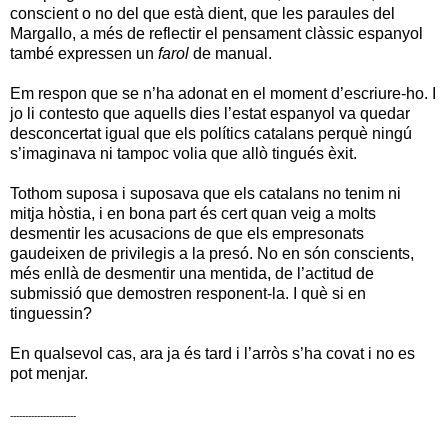
conscient o no del que està dient, que les paraules del
Margallo, a més de reflectir el pensament clàssic espanyol
també expressen un
farol
de manual.
Em respon que se n’ha adonat en el moment d’escriure-ho. I
jo li contesto que aquells dies l’estat espanyol va quedar
desconcertat igual que els polítics catalans perquè ningú
s’imaginava ni tampoc volia que allò tingués èxit.
Tothom suposa i suposava que els catalans no tenim ni
mitja hòstia, i en bona part és cert quan veig a molts
desmentir les acusacions de que els empresonats
gaudeixen de privilegis a la presó. No en són conscients,
més enllà de desmentir una mentida, de l’actitud de
submissió que demostren responent-la.
I què si en
tinguessin?
En qualsevol cas, ara ja és tard i l’arròs s’ha covat i no es
pot menjar.
----------------------