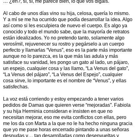
… ¿eh?, sí, sí, me parece bien, lo que vos digáis.
Al cabo de unos días vino su hija, celosa, quería lo mismo.
Y a mí se me ha ocurrido que podía desarrollar la idea. Algo
así como si les esculpiera de nuevo el cuerpo. Es algo ya
conocido y todo el mundo sabe, que la mayoría de retratos
están idealizados. Yo no pretendo tanto, solamente algo
verosímil, rejuvenecer su rostro y pegárselo a un cuerpo
perfecto y llamarlas “Venus”, eso es la parte más importante
aunque no lo parezca, es la que más las adula y más
satisface su vanidad, les pongo un gato al lado, un pájaro,
un espejo, cualquier cosa y las llamo, “La Venus del gato”,
“La Venus del pájaro”, “La Venus del Espejo”, cualquier
cosa sirve, lo importante es el nombre de “Venus”, y ellas
satisfechas.
La voz está corriendo y estoy empezando a tener varios
pedidos de Damas que quieren verse “mejoradas”. Fabiola
y su hija Herminia consideran e insisten en que no
necesitan mejorar, eso me evita conflictos con ellas, pero
me los da con Marta a la que no le ha hecho ninguna gracia
que yo me pase horas encerrado pintando a unas señoras
desnudas y… tan desarrolladas como desenvueltas y