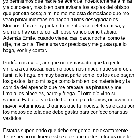
yo permitimos que nadie se acerque indebidamente a mirar
y a curiosear, más bien para evitar a los espías del obispo
que por otra cosa; a mi no me molesta demasiado que me
vean pintar mientras no hagan ruidos desagradables.
Muchos días estoy pintando mientras se celebra misa, y
siempre hay gente por allí observando cómo trabajo.
Además Emile, cuando viene, casi cada noche, como te
dije, me canta. Tiene una voz preciosa y me gusta que lo
haga, venir y cantar.
Podríamos evitar, aunque no demasiado, que la gente
viniera a curiosear, pero no podemos impedir que su propia
familia lo haga, en muy buena parte son ellos los que pagan
los gastos, tanto mi paga como también los materiales y la
comida del aprendiz que me prepara las pinturas y me
limpia los pinceles, barre y friega. El otro día vino su
sobrina, Fabiola, viuda de hace un par de años, ni joven, ni
mayor, voluminosa. Digamos que la modista le sale cara por
los metros de tela que debe gastar para confeccionar sus
vestidos.
Estarás suponiendo que debe ser gorda, no exactamente.
Te he hecho un ligero esbozo de uno de los retratos que le