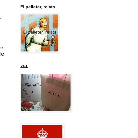
El pelleter, relats
a
s,
de
ZEL