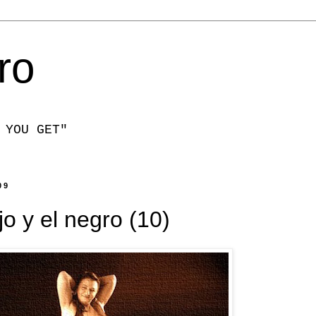
ro
 YOU GET"
09
jo y el negro (10)