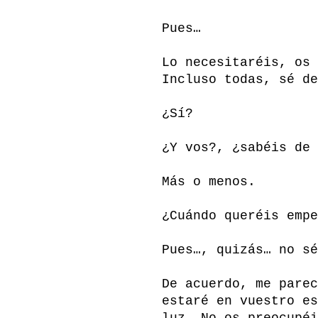
Pues…
Lo necesitaréis, os 
Incluso todas, sé de
¿Sí?
¿Y vos?, ¿sabéis de 
Más o menos.
¿Cuándo queréis empe
Pues…, quizás… no sé
De acuerdo, me parec
estaré en vuestro es
luz. No os preocupéi