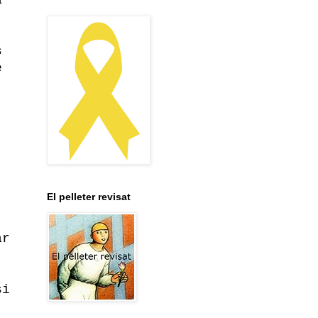
s
e
El pelleter revisat
ar
si