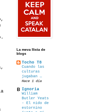
o,
n
o.
La meva llista de
blogs
Tocho T8
Cuando las
a,
culturas
jugaban …
Hace 1 día
Ignoria
ía
William
Butler Yeats
,
- El nido de
estornino
a