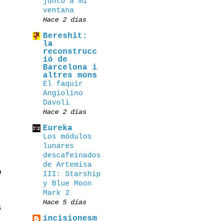
junto a mi
ventana
Hace 2 días
Bereshit:
la
reconstrucc
ió de
Barcelona i
altres mons
El faquir
Angiolino
Davoli
Hace 2 días
Eureka
Los módulos
lunares
descafeinados
de Artemisa
o
III: Starship
y Blue Moon
Mark 2
Hace 5 días
s
incisionesm