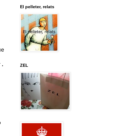
El pelleter, relats
ue
r.
ZEL
o