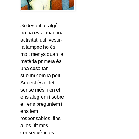
Si despullar algú
no ha estat mai una
activitat fútil, vestir-
la tampoc ho és i
molt menys quan la
matèria primera és
una cosa tan
sublim com la pell.
Aquest és el fet,
sense més, i en ell
ens alegrem i sobre
ell ens preguntem i
ens fem
responsables, fins
a les últimes
conseqüències.