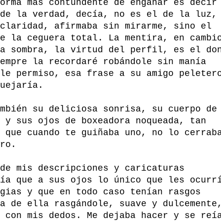
orma más contundente de engañar es decir
de la verdad, decía, no es el de la luz,
claridad, afirmaba sin mirarme, sino el
e la ceguera total. La mentira, en cambi
a sombra, la virtud del perfil, es el do
empre la recordaré robándole sin manía
le permiso, esa frase a su amigo peleter
uejaría.
mbién su deliciosa sonrisa, su cuerpo de
 y sus ojos de boxeadora noqueada, tan
 que cuando te guiñaba uno, no lo cerrab
ro.
de mis descripciones y caricaturas
ía que a sus ojos lo único que les ocurr
gias y que en todo caso tenían rasgos
a de ella rasgándole, suave y dulcemente
 con mis dedos. Me dejaba hacer y se reí