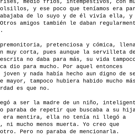
rises, medio fríos, intempestivos, con m
olsillos, y ese poco que teníamos era pa
abajaba de lo suyo y de él vivía ella, y
Otros amigos también le daban regularmen
.
premonitoria, pretenciosa y cómica, llen
n muy corta, pues aunque la servilleta d
escrita no daba para más, su vida tampoc
ca dio para mucho. Por aquel entonces
 joven y nada había hecho aun digno de s
e mayor, tampoco hubiera habido mucho má
rdad es que no.
egó a ser la madre de un niño, inteligen
o paraba de repetir que buscaba a su hij
 era mentira, ella no tenía ni llegó a
, ni mucho menos muerta. Yo creo que
otro. Pero no paraba de mencionarla.