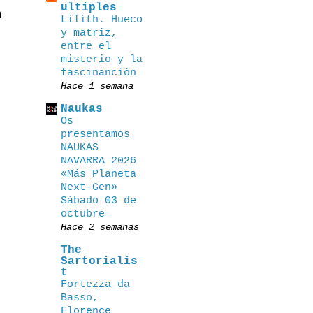
ultiples
n
Lilith. Hueco
y matriz,
entre el
misterio y la
fascinanción
Hace 1 semana
Naukas
Os
presentamos
NAUKAS
NAVARRA 2026
«Más Planeta
Next-Gen»
Sábado 03 de
octubre
Hace 2 semanas
The
Sartorialis
t
Fortezza da
Basso,
Florence