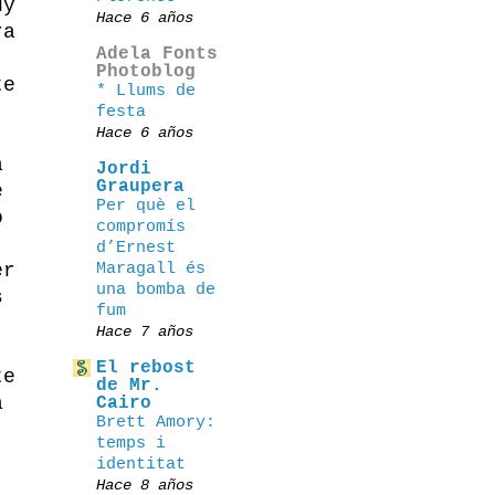
uy
Hace 6 años
ra
Adela Fonts
Photoblog
te
* Llums de
festa
Hace 6 años
a
Jordi
Graupera
e
Per què el
o
compromís
d’Ernest
Maragall és
er
una bomba de
s
fum
Hace 7 años
El rebost
te
de Mr.
a
Cairo
Brett Amory:
temps i
identitat
Hace 8 años