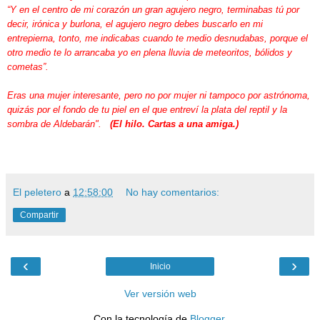
“Y en el centro de mi corazón un gran agujero negro, terminabas tú por
decir, irónica y burlona, el agujero negro debes buscarlo en mi
entrepierna, tonto, me indicabas cuando te medio desnudabas, porque el
otro medio te lo arrancaba yo en plena lluvia de meteoritos, bólidos y
cometas”.
Eras una mujer interesante, pero no por mujer ni tampoco por astrónoma,
quizás por el fondo de tu piel en el que entreví la plata del reptil y la
sombra de Aldebarán".
(El hilo. Cartas a una amiga.)
El peletero
a
12:58:00
No hay comentarios:
Compartir
‹
›
Inicio
Ver versión web
Con la tecnología de
Blogger
.