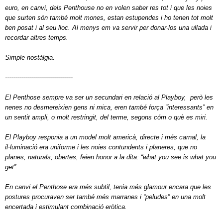
euro, en canvi, dels Penthouse no en volen saber res tot i que les noies
que surten són també molt mones, estan estupendes i ho tenen tot molt
ben posat i al seu lloc. Al menys em va servir per donar-los una ullada i
recordar altres temps.
Simple nostàlgia.
----------------------------------
El Penthose sempre va ser un secundari en relació al Playboy,
però les
nenes no desmereixien gens ni mica, eren també força “interessants” en
un sentit ampli, o molt restringit, del terme, segons cóm o què es miri.
El Playboy responia a un model molt americà, directe i més carnal, la
il·luminació era uniforme i les noies contundents i planeres, que no
planes, naturals, obertes, feien honor a la dita: “what you see is what you
get”.
En canvi el Penthose era més subtil, tenia més glamour encara que les
postures procuraven ser també més marranes i “peludes” en una molt
encertada i estimulant combinació eròtica.