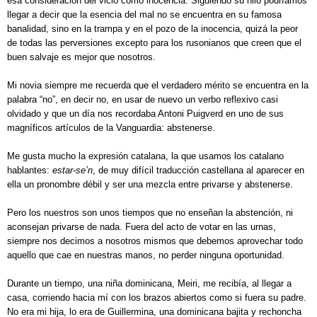
esa consideración del vicio como inocencia. Siguiendo su hilo podríamos
llegar a decir que la esencia del mal no se encuentra en su famosa
banalidad, sino en la trampa y en el pozo de la inocencia, quizá la peor
de todas las perversiones excepto para los rusonianos que creen que el
buen salvaje es mejor que nosotros.
Mi novia siempre me recuerda que el verdadero mérito se encuentra en la
palabra “no”, en decir no, en usar de nuevo un verbo reflexivo casi
olvidado y que un día nos recordaba Antoni Puigverd en uno de sus
magníficos artículos de la Vanguardia: abstenerse.
Me gusta mucho la expresión catalana, la que usamos los catalano
hablantes:
estar-se’n
, de muy difícil traducción castellana al aparecer en
ella un pronombre débil y ser una mezcla entre privarse y abstenerse.
Pero los nuestros son unos tiempos que no enseñan la abstención, ni
aconsejan privarse de nada. Fuera del acto de votar en las urnas,
siempre nos decimos a nosotros mismos que debemos aprovechar todo
aquello que cae en nuestras manos, no perder ninguna oportunidad.
Durante un tiempo, una niña dominicana, Meiri, me recibía, al llegar a
casa, corriendo hacia mí con los brazos abiertos como si fuera su padre.
No era mi hija, lo era de Guillermina, una dominicana bajita y rechoncha