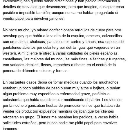
inverosímil; han querido saber direcciones y han pedido información y
detalles de servicios que desconozco, pero que imagino, cualquier cosa
posible e imposible también, aunque nunca me habían preguntado si
vendía papel para envolver jamones.
No hace mucho, yo mismo confeccionaba artículos de cuero para otro
sexshop gay que había a la vuelta de la esquina, arneses, calzoncillos
con cremallera, chalecos, pantaloncitos cortos y chaps, esa especie de
pantalones abiertos por delante y por detrás igual que vaqueros en un
western. A mi cliente le ofrecía varias calidades de pieles españolas,
castellanas, las mejores del mundo, las más finas, elásticas y turgentes,
con variados detalles, flecos, remaches o ribetes en el centro de la
pernera de diferentes colores y formas.
En bastantes casos debía de tomar medidas cuando los muchachos
estaban un poco subidos de peso o eran muy altos o bajitos, o tenían
algún problema muy específico o enfermedad grave, parálisis o
colostomía que había que disimular modificando el patrón. Los viernes
por la noche organizaban fiestas de promoción en los que trataban de
vender los productos expuestos mientras dejaban que los clientes
retozaran en grupo. El lunes me pasaban los pedidos, a veces había
solicitudes extrañas, pero nunca nadie me pidió papel para envolver
jamones.