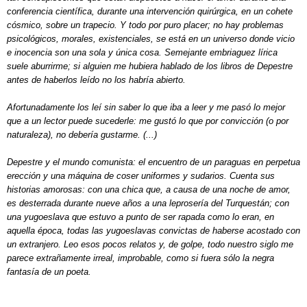
conferencia científica, durante una intervención quirúrgica, en un cohete
cósmico, sobre un trapecio. Y todo por puro placer; no hay problemas
psicológicos, morales, existenciales, se está en un universo donde vicio
e inocencia son una sola y única cosa. Semejante embriaguez lírica
suele aburrirme; si alguien me hubiera hablado de los libros de Depestre
antes de haberlos leído no los habría abierto.
Afortunadamente los leí sin saber lo que iba a leer y me pasó lo mejor
que a un lector puede sucederle: me gustó lo que por convicción (o por
naturaleza), no debería gustarme. (...)
Depestre y el mundo comunista: el encuentro de un paraguas en perpetua
erección y una máquina de coser uniformes y sudarios. Cuenta sus
historias amorosas: con una chica que, a causa de una noche de amor,
es desterrada durante nueve años a una leprosería del Turquestán; con
una yugoeslava que estuvo a punto de ser rapada como lo eran, en
aquella época, todas las yugoeslavas convictas de haberse acostado con
un extranjero. Leo esos pocos relatos y, de golpe, todo nuestro siglo me
parece extrañamente irreal, improbable, como si fuera sólo la negra
fantasía de un poeta.