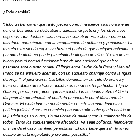
¿Todo cambia?
“Hubo un tiempo en que tanto jueces como financieros casi nunca eran
noticia. Los unos se dedicaban a administrar justicia y los otros a los
negocios. Sus destinos casi nunca se cruzaban. Pero ahora están de
constante cortocircuito con la incorporación de políticos y periodistas. La
mezcla está siendo explosiva hasta el punto de que cualquier noticiario o
portada de diario no puede prescindir de ninguno de ellos. Y esto no es
bueno para el normal funcionamiento de una sociedad que asiste
pasmada ante cuanto ocurre. El litigio entre Javier de la Rosa y Manuel
Prado se ha envuelto además, con un supuesto chantaje contra la figura
del Rey. Y el juez García Castellón denuncia un artículo de prensa y
teme ser objeto de extraños accidentes en su coche particular. El juez
Garzón, por su parte, tiene que suspender las acciones sobre el Cesid
después de ser admitido el conflicto presentado por el Ministerio de
Defensa. El ciudadano se puede perder en este laberinto financiero-
político-judicial. Ante tan complejo panorama sólo cabe que la acción de
la justicia siga su curso, sin presiones de nadie y con la colaboración de
todos. Tanto los supuestamente afectados, ya sean políticos, financieros
o, si se da el caso, también periodistas. El país tiene que salir lo antes
posible de esta inquietante y profunda pesadilla.”