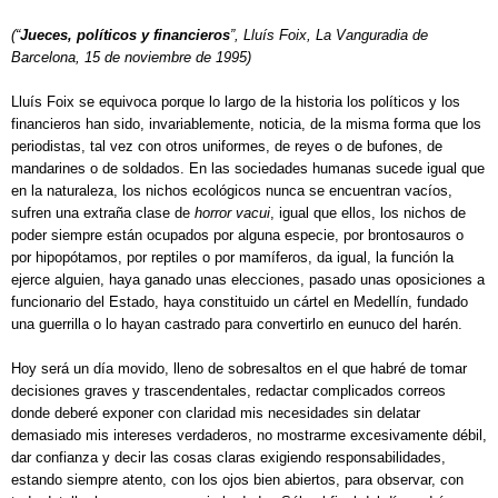
(“
Jueces, políticos y financieros
”, Lluís Foix, La Vanguradia de
Barcelona, 15 de noviembre de 1995)
Lluís Foix se equivoca porque lo largo de la historia los políticos y los
financieros han sido, invariablemente, noticia, de la misma forma que los
periodistas, tal vez con otros uniformes, de reyes o de bufones, de
mandarines o de soldados. En las sociedades humanas sucede igual que
en la naturaleza, los nichos ecológicos nunca se encuentran vacíos,
sufren una extraña clase de
horror vacui
, igual que ellos, los nichos de
poder siempre están ocupados por alguna especie, por brontosauros o
por hipopótamos, por reptiles o por mamíferos, da igual, la función la
ejerce alguien, haya ganado unas elecciones, pasado unas oposiciones a
funcionario del Estado, haya constituido un cártel en Medellín, fundado
una guerrilla o lo hayan castrado para convertirlo en eunuco del harén.
Hoy será un día movido, lleno de sobresaltos en el que habré de tomar
decisiones graves y trascendentales, redactar complicados correos
donde deberé exponer con claridad mis necesidades sin delatar
demasiado mis intereses verdaderos, no mostrarme excesivamente débil,
dar confianza y decir las cosas claras exigiendo responsabilidades,
estando siempre atento, con los ojos bien abiertos, para observar, con