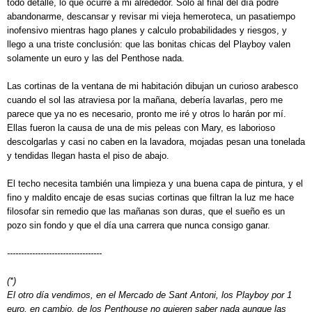
todo detalle, lo que ocurre a mi alrededor. Sólo al final del día podré
abandonarme, descansar y revisar mi vieja hemeroteca, un pasatiempo
inofensivo mientras hago planes y calculo probabilidades y riesgos, y
llego a una triste conclusión: que las bonitas chicas del Playboy valen
solamente un euro y las del Penthose nada.
Las cortinas de la ventana de mi habitación dibujan un curioso arabesco
cuando el sol las atraviesa por la mañana, debería lavarlas, pero me
parece que ya no es necesario, pronto me iré y otros lo harán por mí.
Ellas fueron la causa de una de mis peleas con Mary, es laborioso
descolgarlas y casi no caben en la lavadora, mojadas pesan una tonelada
y tendidas llegan hasta el piso de abajo.
El techo necesita también una limpieza y una buena capa de pintura, y el
fino y maldito encaje de esas sucias cortinas que filtran la luz me hace
filosofar sin remedio que las mañanas son duras, que el sueño es un
pozo sin fondo y que el día una carrera que nunca consigo ganar.
----------------------------------
(*)
El otro día vendimos, en el Mercado de Sant Antoni, los Playboy por 1
euro, en cambio, de los Penthouse no quieren saber nada aunque las