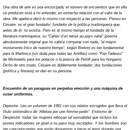
Una obra de arte es una encrucijada; el número de encuentros que en ella
se producen está a mi entender, en estrecha relación con el valor de la
obra. Me apetece decir lo mismo con respecto a las personas. Pienso en
Césaire: es el gran fundador: fundador de la política martiniquesa que,
antes de él, no existía. Pero es al mismo tiempo el fundador de la
literatura martiniquesa; su “Cahier d’un retour au pays natal” (poema
absolutamente original que no sabría comparar con nada, “el mayor
monumento lírico de nuestro tiempo”, según Breton) es tan fundamental
para la Martinica (sin duda para todas las Antillas) como “Pan Tadeusz”
de Mickiewitz para los polacos o la poesía de Petöfi para los húngaros.
Dicho de otro modo, Césaire es doblemente fundador; dos fundaciones
(política y literaria) se dan en su persona.
Encuentro de un paraguas en perpetua erección y una máquina de
coser uniformes.
Depestre. Leo un volumen de 1981 con sus relatos escogidos que lleva el
título sintomático de “Alleluia por une femme-jardin”. Erotismo de
Despestre: todas las mujeres rebosan tal sexualidad que incluso los
postes indicadores se giran a su paso muy excitados. Y los hombres son
tan concupiscentes que están dispuestos a hacer el amor durante una