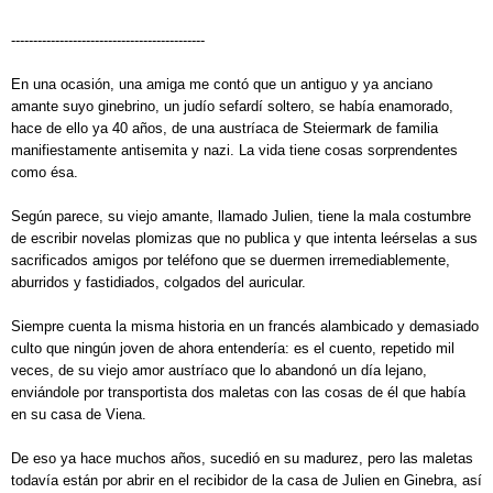
--------------------------------------------
En una ocasión, una amiga me contó que un antiguo y ya anciano
amante suyo ginebrino, un judío sefardí soltero, se había enamorado,
hace de ello ya 40 años, de una austríaca de Steiermark de familia
manifiestamente antisemita y nazi. La vida tiene cosas sorprendentes
como ésa.
Según parece, su viejo amante, llamado Julien, tiene la mala costumbre
de escribir novelas plomizas que no publica y que intenta leérselas a sus
sacrificados amigos por teléfono que se duermen irremediablemente,
aburridos y fastidiados, colgados del auricular.
Siempre cuenta la misma historia en un francés alambicado y demasiado
culto que ningún joven de ahora entendería: es el cuento, repetido mil
veces, de su viejo amor austríaco que lo abandonó un día lejano,
enviándole por transportista dos maletas con las cosas de él que había
en su casa de Viena.
De eso ya hace muchos años, sucedió en su madurez, pero las maletas
todavía están por abrir en el recibidor de la casa de Julien en Ginebra, así