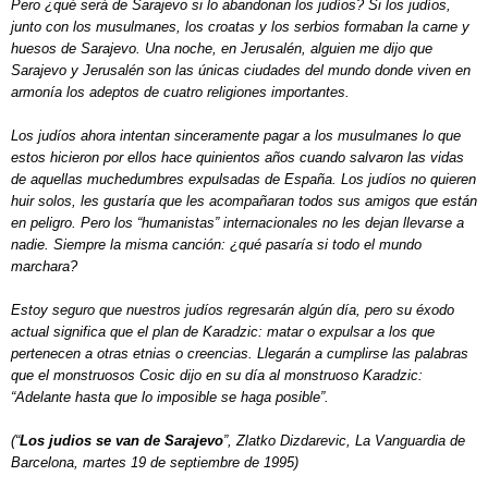
Pero ¿qué será de Sarajevo si lo abandonan los judíos? Si los judíos,
junto con los musulmanes, los croatas y los serbios formaban la carne y
huesos de Sarajevo. Una noche, en Jerusalén, alguien me dijo que
Sarajevo y Jerusalén son las únicas ciudades del mundo donde viven en
armonía los adeptos de cuatro religiones importantes.
Los judíos ahora intentan sinceramente pagar a los musulmanes lo que
estos hicieron por ellos hace quinientos años cuando salvaron las vidas
de aquellas muchedumbres expulsadas de España. Los judíos no quieren
huir solos, les gustaría que les acompañaran todos sus amigos que están
en peligro. Pero los “humanistas” internacionales no les dejan llevarse a
nadie. Siempre la misma canción: ¿qué pasaría si todo el mundo
marchara?
Estoy seguro que nuestros judíos regresarán algún día, pero su éxodo
actual significa que el plan de Karadzic: matar o expulsar a los que
pertenecen a otras etnias o creencias. Llegarán a cumplirse las palabras
que el monstruosos Cosic dijo en su día al monstruoso Karadzic:
“Adelante hasta que lo imposible se haga posible”.
(“
Los judios se van de Sarajevo
”, Zlatko Dizdarevic, La Vanguardia de
Barcelona, martes 19 de septiembre de 1995)