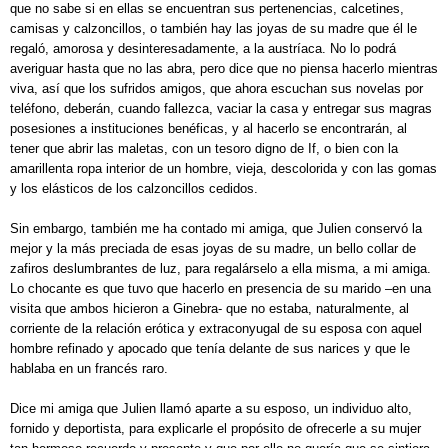
que no sabe si en ellas se encuentran sus pertenencias, calcetines,
camisas y calzoncillos, o también hay las joyas de su madre que él le
regaló, amorosa y desinteresadamente, a la austríaca. No lo podrá
averiguar hasta que no las abra, pero dice que no piensa hacerlo mientras
viva, así que los sufridos amigos, que ahora escuchan sus novelas por
teléfono, deberán, cuando fallezca, vaciar la casa y entregar sus magras
posesiones a instituciones benéficas, y al hacerlo se encontrarán, al
tener que abrir las maletas, con un tesoro digno de If, o bien con la
amarillenta ropa interior de un hombre, vieja, descolorida y con las gomas
y los elásticos de los calzoncillos cedidos.
Sin embargo, también me ha contado mi amiga, que Julien conservó la
mejor y la más preciada de esas joyas de su madre, un bello collar de
zafiros deslumbrantes de luz, para regalárselo a ella misma, a mi amiga.
Lo chocante es que tuvo que hacerlo en presencia de su marido –en una
visita que ambos hicieron a Ginebra- que no estaba, naturalmente, al
corriente de la relación erótica y extraconyugal de su esposa con aquel
hombre refinado y apocado que tenía delante de sus narices y que le
hablaba en un francés raro.
Dice mi amiga que Julien llamó aparte a su esposo, un individuo alto,
fornido y deportista, para explicarle el propósito de ofrecerle a su mujer