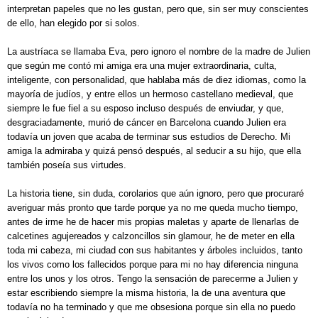
interpretan papeles que no les gustan, pero que, sin ser muy conscientes
de ello, han elegido por si solos.
La austríaca se llamaba Eva, pero ignoro el nombre de la madre de Julien
que según me contó mi amiga era una mujer extraordinaria, culta,
inteligente, con personalidad, que hablaba más de diez idiomas, como la
mayoría de judíos, y entre ellos un hermoso castellano medieval, que
siempre le fue fiel a su esposo incluso después de enviudar, y que,
desgraciadamente, murió de cáncer en Barcelona cuando Julien era
todavía un joven que acaba de terminar sus estudios de Derecho. Mi
amiga la admiraba y quizá pensó después, al seducir a su hijo, que ella
también poseía sus virtudes.
La historia tiene, sin duda, corolarios que aún ignoro, pero que procuraré
averiguar más pronto que tarde porque ya no me queda mucho tiempo,
antes de irme he de hacer mis propias maletas y aparte de llenarlas de
calcetines agujereados y calzoncillos sin glamour, he de meter en ella
toda mi cabeza, mi ciudad con sus habitantes y árboles incluidos, tanto
los vivos como los fallecidos porque para mi no hay diferencia ninguna
entre los unos y los otros. Tengo la sensación de parecerme a Julien y
estar escribiendo siempre la misma historia, la de una aventura que
todavía no ha terminado y que me obsesiona porque sin ella no puedo