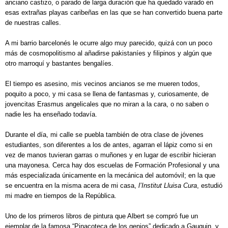
anciano castizo, o parado de larga duración que ha quedado varado en
esas extrañas playas caribeñas en las que se han convertido buena parte
de nuestras calles.
A mi barrio barcelonés le ocurre algo muy parecido, quizá con un poco
más de cosmopolitismo al añadirse pakistaníes y filipinos y algún que
otro marroquí y bastantes bengalíes.
El tiempo es asesino, mis vecinos ancianos se me mueren todos,
poquito a poco, y mi casa se llena de fantasmas y, curiosamente, de
jovencitas Erasmus angelicales que no miran a la cara, o no saben o
nadie les ha enseñado todavía.
Durante el día, mi calle se puebla también de otra clase de jóvenes
estudiantes, son diferentes a los de antes, agarran el lápiz como si en
vez de manos tuvieran garras o muñones y en lugar de escribir hicieran
una mayonesa. Cerca hay dos escuelas de Formación Profesional y una
más especializada únicamente en la mecánica del automóvil; en la que
se encuentra en la misma acera de mi casa,
l’Institut Lluisa Cura
, estudió
mi madre en tiempos de la República.
Uno de los primeros libros de pintura que Albert se compró fue un
ejemplar de la famosa “Pinacoteca de los genios” dedicado a Gauguin, y