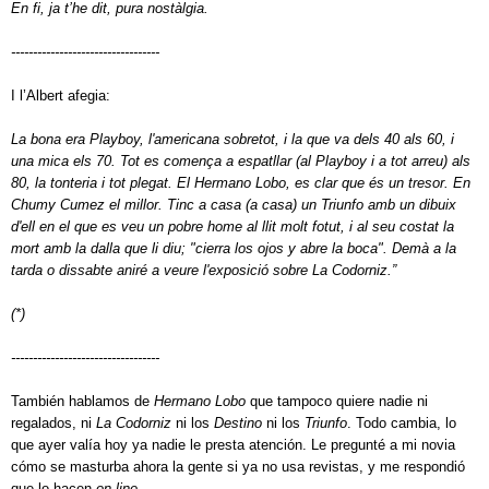
En fi, ja t’he dit, pura nostàlgia.
----------------------------------
I l’Albert afegia:
La bona era Playboy, l'americana sobretot, i la que va dels 40 als 60, i
una mica els 70. Tot es comença a espatllar (al Playboy i a tot arreu) als
80, la tonteria i tot plegat. El Hermano Lobo, es clar que és un tresor. En
Chumy Cumez el millor. Tinc a casa (a casa) un Triunfo amb un dibuix
d'ell en el que es veu un pobre home al llit molt fotut, i al seu costat la
mort amb la dalla que li diu; "cierra los ojos y abre la boca". Demà a la
tarda o dissabte aniré a veure l'exposició sobre La Codorniz.”
(*)
----------------------------------
También hablamos de
Hermano Lobo
que tampoco quiere nadie ni
regalados, ni
La Codorniz
ni los
Destino
ni los
Triunfo
. Todo cambia, lo
que ayer valía hoy ya nadie le presta atención. Le pregunté a mi novia
cómo se masturba ahora la gente si ya no usa revistas, y me respondió
que lo hacen
on line
.