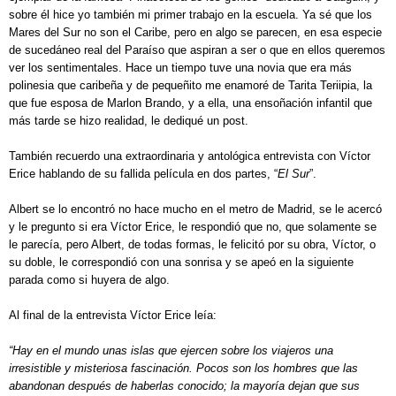
sobre él hice yo también mi primer trabajo en la escuela. Ya sé que los
Mares del Sur no son el Caribe, pero en algo se parecen, en esa especie
de sucedáneo real del Paraíso que aspiran a ser o que en ellos queremos
ver los sentimentales. Hace un tiempo tuve una novia que era más
polinesia que caribeña y de pequeñito me enamoré de Tarita Teriipia, la
que fue esposa de Marlon Brando, y a ella, una ensoñación infantil que
más tarde se hizo realidad, le dediqué un post.
También recuerdo una extraordinaria y antológica entrevista con Víctor
Erice hablando de su fallida película en dos partes, “
El Sur
”.
Albert se lo encontró no hace mucho en el metro de Madrid, se le acercó
y le pregunto si era Víctor Erice, le respondió que no, que solamente se
le parecía, pero Albert, de todas formas, le felicitó por su obra, Víctor, o
su doble, le correspondió con una sonrisa y se apeó en la siguiente
parada como si huyera de algo.
Al final de la entrevista Víctor Erice leía:
“Hay en el mundo unas islas que ejercen sobre los viajeros una
irresistible y misteriosa fascinación. Pocos son los hombres que las
abandonan después de haberlas conocido; la mayoría dejan que sus