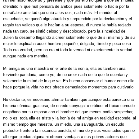
tan hermoso recuerdo y presente y que por ello no quería que se sintiera
ofendido ni que mal pensara de ambos pues solamente lo hacía por la
entrañable amistad que unía a los dos, nada más. El marido, al
escucharle, se quedó algo aturdido y sorprendido por la declaración y el
regalo tan valioso que le hacían a su esposa, él nunca le había reglado
nada tan caro, se sintió celoso y descolocado, pero la sinceridad de
Julien lo desarmó llegando a creer solamente lo que de sí mismo y de su
mujer le explicaba aquel hombre pequeño, delgado, tímido y poca cosa.
Todo era verdad, pero no era ni toda la verdad ni exactamente la verdad
aunque nada era mentira.
Mi amiga es una maestra en el arte de la ironía, ella es también una
ferviente partidaria, como yo, de no creer nada de lo que le cuentan y
solamente la mitad de lo que ve. Es bueno conservar el humor como ella
hace porque la vida no nos ofrece demasiados momentos para cultivarlo.
No obstante, es necesario afirmar también que aunque ésta parezca una
historia cómica, graciosa, de enredo conyugal o erótico, el típico cornudo
engañado por su esposa con el hombre del que menos podía sospechar,
no lo es, toda ella es triste y la ironía de mi amiga en realidad esconde, al
mismo tiempo que muestra, un miedo, una salvaguarda, un escudo
protector frente a la inocencia perdida, el mundo y sus vicisitudes que no
albergan piedad alguna ni ofrecen ventajas a sus pobres actores que