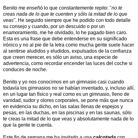
Benito me enseñó lo que constantemente repito: "
no te
creas nada de lo que te cuenten y sólo la mitad de lo que
veas
". He seguido siempre que he podido con todo detalle
su consejo y cuando, por un descuido o por un
enamoramiento, me he olvidado, lo he pagado bien caro.
Esta es una frase que debe entenderse en su significado
irónico y no al pie de la letra como mucha gente suele hacer
al sentirse aludidos y eludidos, expulsados ​​de la confianza
que creen merecer, es sólo un aviso, una especie de
advertencia, como recordar encender las luces del coche si
conduces de noche.
Benito y yo nos conocimos en un gimnasio casi cuando
todavía los gimnasios no se habían inventado, y, incluso allí,
en un lugar tan físico y real como es un gimnasio, lleno de
vanidad, sudor y olores corporales, se pone más que nunca
en evidencia su dicho, en las salas llenas de espejos y
pesas, en las duchas, en las piscinas y en las saunas, sólo
te creas la mitad de lo que veas y absolutamente nada de lo
que la gente te cuenta.
Este fin de semana me ha invitado a una
calçotada
con