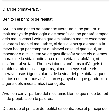
Diari de primavera (5)
Benito i el principi de realitat.
Avui no tinc ganes de parlar de literatura ni de pintura, ni
molt menys de psicologia o de metafísica; no parlaré tampoc
dels meus veïns i veïnes que em saluden mentre escombro
la vorera i rego el meu arbre, ni dels clients que entren a la
meva botiga per comprar qualsevol cosa, el que sigui, un
mocador o a mi; ni em ve de gust filosofar sobre els dilemes
morals de la vida quotidiana o de la vida estrafolària, ni
discórrer al voltant d’homes i dones anònims o d’àngels i
diables amb noms i cognoms, ni molt menys sobre els
meravellosos i ignots plaers de la vida del prejubilat, aquest
curiós costum i luxe asiàtic tan espanyol del que gaudeixen
alguns dels meus amics i coneguts.
Avui, en canvi, parlaré del meu amic Benito que ni de beneït
ni de prejubilat en té pas res.
Diuen que el principi de realitat es contraposa al principi de