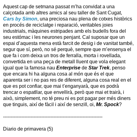
Aquest cap de setmana passat m’ha convidat a una
calçotada amb altres amics al seu taller de Sant Cugat,
Cars by Simon
, una preciosa nau plena de cotxes històrics
en procés de reciclatge i reparació, veritables joies
industrials, màquines estripades amb els budells fora del
seu estómac i les neurones penjant. Cal suposar que un
espai d’aquesta mena està farcit de desig i de vanitat també,
segur que sí, però, no sé perquè, sempre que m’ensenya el
que fa i com deixa un tros de ferralla, morta i rovellada,
convertida en una peça de metall lluent que vola elegant
igual que la famosa nau
Enterprise
de
Star Trek
, penso
que encara hi ha alguna cosa al món que és el que
aparenta ser i no pas res de diferent, alguna cosa real en el
que es pot confiar, que mai t’enganyarà, que es podrà
trencar o espatllar, que envellirà, però que mai et trairà, i
això, simplement, no té preu ni es pot pagar per més diners
que tinguis, així de fàcil i així de senzill, oi,
Mr. Spock
?
-----------------------------------------------------------------
Diario de primavera (5)