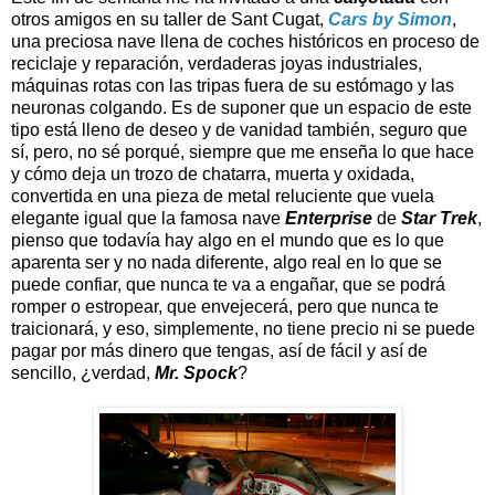
otros amigos en su taller de Sant Cugat,
Cars by Simon
,
una preciosa nave llena de coches históricos en proceso de
reciclaje y reparación, verdaderas joyas industriales,
máquinas rotas con las tripas fuera de su estómago y las
neuronas colgando. Es de suponer que un espacio de este
tipo está lleno de deseo y de vanidad también, seguro que
sí, pero, no sé porqué, siempre que me enseña lo que hace
y cómo deja un trozo de chatarra, muerta y oxidada,
convertida en una pieza de metal reluciente que vuela
elegante igual que la famosa nave
Enterprise
de
Star Trek
,
pienso que todavía hay algo en el mundo que es lo que
aparenta ser y no nada diferente, algo real en lo que se
puede confiar, que nunca te va a engañar, que se podrá
romper o estropear, que envejecerá, pero que nunca te
traicionará, y eso, simplemente, no tiene precio ni se puede
pagar por más dinero que tengas, así de fácil y así de
sencillo, ¿verdad,
Mr. Spock
?