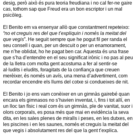
desig, però això és pura teoria freudiana i no cal fer-ne gaire
cas, tothom sap que Freud era un bon escriptor i un mal
psicòleg.
El Benito em va ensenyar allò que constantment repeteixo:
“no et creguis res del que t’expliquin i només la meitat del
que vegis
”. He seguit sempre que he pogut fil per randa el
seu consell i quan, per un descuit o per un enamorament,
me n’he oblidat, ho he pagat ben car. Aquesta és una frase
que s’ha d’entendre en el seu significat irònic i no pas al peu
de la lletra com molta gent acostuma a fer al sentir-se
al·ludits i eludits, foragitats de la confiança que creuen
merèixer, és només un avís, una mena d’advertiment, com
recordar encendre els llums del cotxe si condueixes de nit.
El Benito i jo ens vam conèixer en un gimnàs gairebé quan
encara els gimnasos no s’havien inventat, i, fins i tot allí, en
un lloc tan físic i real com és un gimnàs, ple de vanitat, suor i
olors corporals, es posa més que mai en evidència la seva
dita, en les sales plenes de miralls i peses, en les dutxes, en
les piscines i en les saunes, només et creguis la meitat del
que vegis i absolutament res del que la gent t’explica.