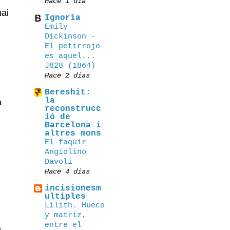
Hace 1 día
mai
Ignoria
Emily
Dickinson -
El petirrojo
es aquel...
J828 (1864)
Hace 2 días
Bereshit:
la
a
reconstrucc
ió de
Barcelona i
altres mons
El faquir
Angiolino
Davoli
Hace 4 días
incisionesm
ultiples
Lilith. Hueco
y matriz,
entre el
e