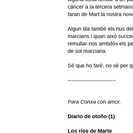
càncer a la tercera setmana 
faran de Mart la nostra nova
Algun dia també els rius de
marcians i quan això succee
remullar-nos ambdós els pe
de sol marciana.
Sé que ho faré, no sé per q
---------------------------
Para Conxa con amor.
Diario de otoño (1)
Los ríos de Marte