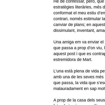
He de confessar, però, que 
estratègies literàries, més 
conformat el meu estiu d’en
contrari, només estimular la
canviar de plans; en aquest
dissimulant, inventant, amag
Una amiga em va enviar el p
que passa a prop d’on viu, l
aquest post i que es contr
estremidora de Mart.
L’una està plena de vida p
amb una de les seves més pre
que passa, la vida que s’es
malauradament en sap molt 
A prop de la casa dels seu