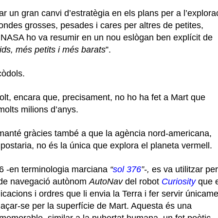
 un gran canvi d’estratègia en els plans per a l’explora
sondes grosses, pesades i cares per altres de petites,
a NASA ho va resumir en un nou eslògan ben explícit de
ds, més petits i més barats
”.
còdols.
olt, encara que, precisament, no ho ha fet a Mart que
olts milions d’anys.
s manté gràcies també a que la agència nord-americana,
ostaria, no és la única que explora el planeta vermell.
76 -en terminologia marciana
“
sol
376
”-,
es va utilitzar per
 de navegació autònom
AutoNav
del robot
Curiosity
que e
icacions i ordres que li envia la Terra i fer servir únicam
plaçar-se per la superfície de Mart. Aquesta és una
memorable, similar a la pubertat humana, un fet poètic