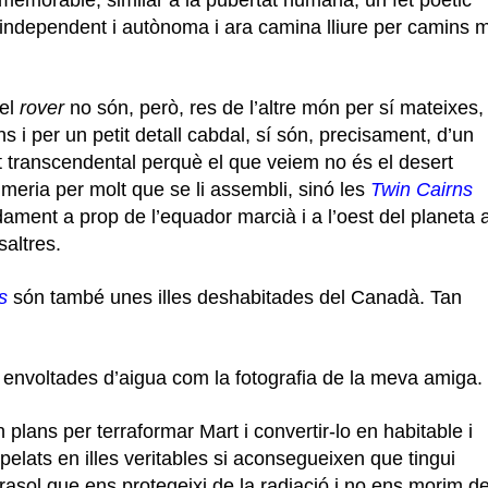
et independent i autònoma i ara camina lliure per camins 
 el
rover
no són, però, res de l’altre món per sí mateixes,
 i per un petit detall cabdal, sí són, precisament, d’un
et transcendental perquè el que veiem no és el desert
lmeria per molt que se li assembli, sinó les
Twin
Cairns
ament a prop de l’equador marcià i a l’oest del planeta 
saltres.
s
són també unes illes deshabitades del Canadà. Tan
 envoltades d’aigua com la fotografia de la meva amiga.
plans per terraformar Mart i convertir-lo en habitable i
pelats en illes veritables si aconsegueixen que tingui
rasol que ens protegeixi de la radiació i no ens morim d