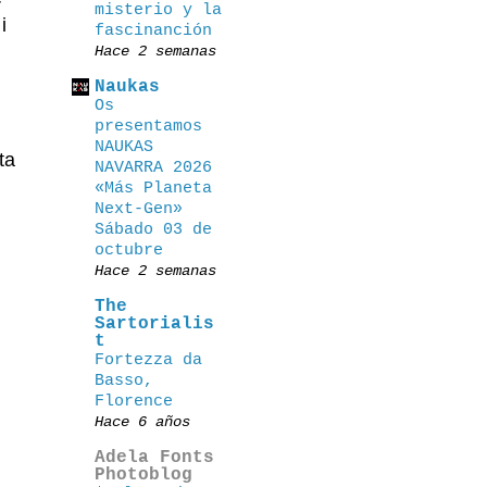
misterio y la
i
fascinanción
Hace 2 semanas
Naukas
Os
presentamos
NAUKAS
ta
NAVARRA 2026
«Más Planeta
Next-Gen»
Sábado 03 de
octubre
Hace 2 semanas
The
Sartorialis
t
Fortezza da
Basso,
Florence
Hace 6 años
Adela Fonts
Photoblog