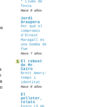
* Llums de
festa
Hace 6 años
Jordi
Graupera
Per què el
os
compromís
d’Ernest
Maragall és
una bomba de
fum
Hace 7 años
El rebost
de Mr.
a
Cairo
Brett Amory:
n
temps i
 a
identitat
no
Hace 8 años
El
pelleter,
relats
Fusco (3 de