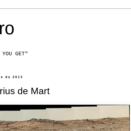
ro
 YOU GET"
re de 2013
 rius de Mart