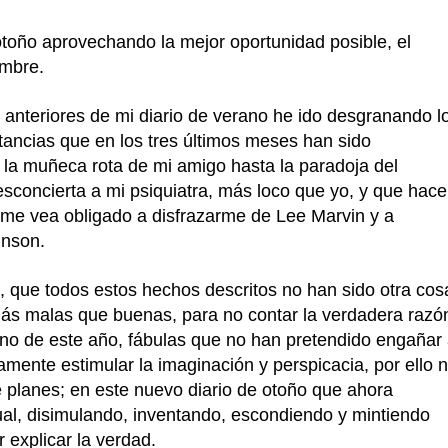
otoño aprovechando la mejor oportunidad posible, el
embre.
s anteriores de mi diario de verano he ido desgranando l
tancias que en los tres últimos meses han sido
 la muñeca rota de mi amigo hasta la paradoja del
sconcierta a mi psiquiatra, más loco que yo, y que hace
me vea obligado a disfrazarme de Lee Marvin y a
inson.
, que todos estos hechos descritos no han sido otra cos
 más malas que buenas, para no contar la verdadera razó
no de este año, fábulas que no han pretendido engañar
lamente estimular la imaginación y perspicacia, por ello 
 planes; en este nuevo diario de otoño que ahora
ual, disimulando, inventando, escondiendo y mintiendo
explicar la verdad.