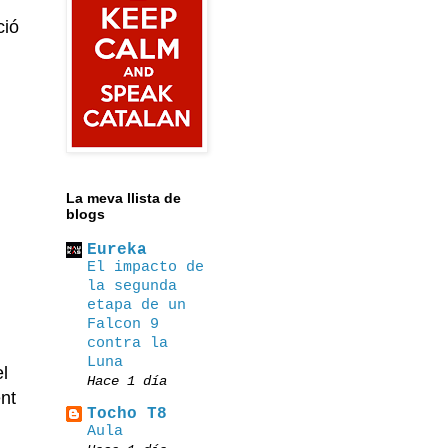
ció
La meva llista de
blogs
Eureka
El impacto de
la segunda
etapa de un
Falcon 9
contra la
Luna
l
Hace 1 día
ent
Tocho T8
Αula