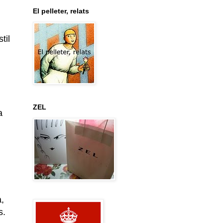
El pelleter, relats
til
m
ZEL
a
,
s.