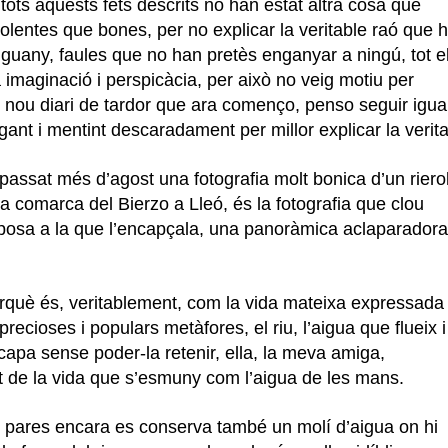
tots aquests fets descrits no han estat altra cosa que
dolentes que bones, per no explicar la veritable raó que 
guany, faules que no han pretès enganyar a ningú, tot e
 imaginació i perspicàcia, per això no veig motiu per
 nou diari de tardor que ara començo, penso seguir igual
ant i mentint descaradament per millor explicar la verita
assat més d’agost una fotografia molt bonica d’un riero
a comarca del Bierzo a Lleó, és la fotografia que clou
aposa a la que l’encapçala, una panoràmica aclaparadora
erquè és, veritablement, com la vida mateixa expressada
cioses i populars metàfores, el riu, l’aigua que flueix i
capa sense poder-la retenir, ella, la meva amiga,
de la vida que s’esmuny com l’aigua de les mans.
s pares encara es conserva també un molí d’aigua on hi