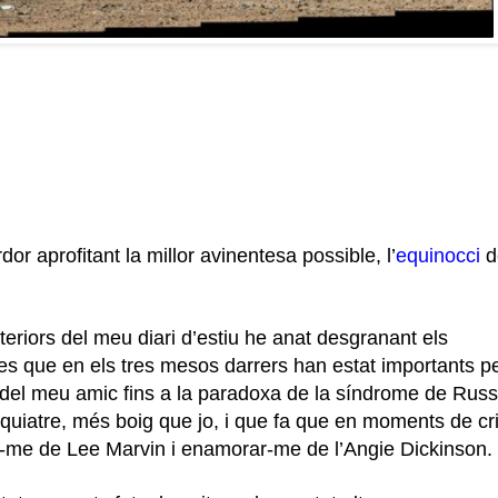
or aprofitant la millor avinentesa possible, l’
equinocci
d
teriors del meu diari d’estiu he anat desgranant els
cies que en els tres mesos darrers han estat importants p
t del meu amic fins a la paradoxa de la síndrome de Russ
uiatre, més boig que jo, i que fa que en moments de cri
ar-me de Lee Marvin i enamorar-me de l’Angie Dickinson.