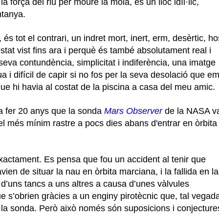
la força del riu per moure la mola, és un lloc idíl·lic,
ntanya.
, és tot el contrari, un indret mort, inert, erm, desèrtic, hos
tat vist fins ara i perquè és també absolutament real i
a seva contundència, simplicitat i indiferència, una imatge
i difícil de capir si no fos per la seva desolació que e
e hi havia al costat de la piscina a casa del meu amic.
va fer 20 anys que la sonda
Mars
Observer
de la NASA v
l més mínim rastre a pocs dies abans d'entrar en òrbita
xactament. Es pensa que fou un accident al tenir que
en de situar la nau en òrbita marciana, i la fallida en la
d’uns tancs a uns altres a causa d’unes vàlvules
s’obrien gràcies a un enginy pirotècnic que, tal vegada
a la sonda. Però això només són suposicions i conjecture