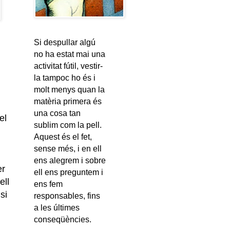
Si despullar algú
no ha estat mai una
activitat fútil, vestir-
la tampoc ho és i
molt menys quan la
matèria primera és
una cosa tan
el
sublim com la pell.
Aquest és el fet,
sense més, i en ell
ens alegrem i sobre
er
ell ens preguntem i
ell
ens fem
si
responsables, fins
a les últimes
conseqüències.