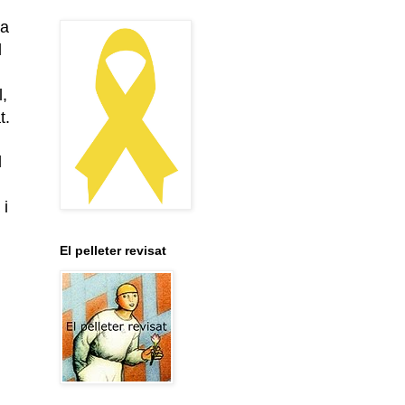
ha
l
,
t.
l
 i
El pelleter revisat