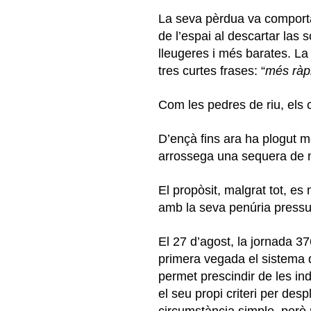
La seva pèrdua va comportar
de l’espai al descartar las 
lleugeres i més barates. L
tres curtes frases: “
més ràpi
Com les pedres de riu, els 
D’ençà fins ara ha plogut m
arrossega una sequera de m
El propòsit, malgrat tot, e
amb la seva penúria pressup
El 27 d’agost, la jornada 3
primera vegada el sistema
permet prescindir de les ind
el seu propi criteri per des
circumstància simple, però 