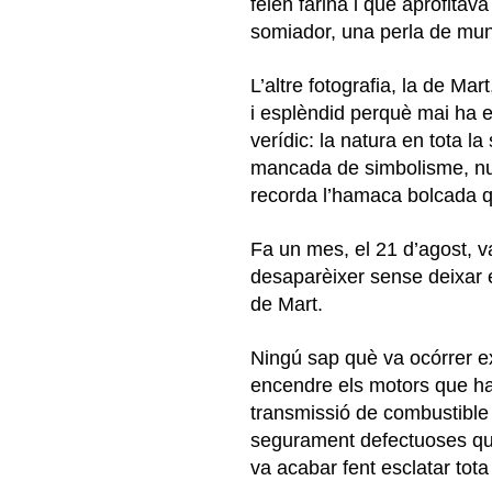
feien farina i que aprofitava 
somiador, una perla de mu
L’altre fotografia, la de Mart
i esplèndid perquè mai ha es
verídic: la natura en tota l
mancada de simbolisme, nua 
recorda l’hamaca bolcada qu
Fa un mes, el 21 d’agost, 
desaparèixer sense deixar e
de Mart.
Ningú sap què va ocórrer e
encendre els motors que havi
transmissió de combustible 
segurament defectuoses que 
va acabar fent esclatar tot