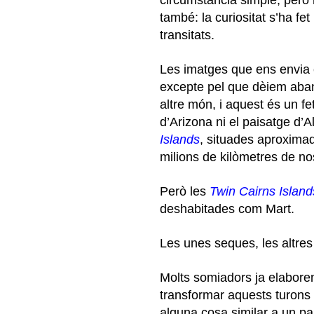
també: la curiositat s’ha f
transitats.
Les imatges que ens envia
excepte pel que dèiem abans
altre món, i aquest és un f
d’Arizona ni el paisatge d’A
Islands
, situades aproximad
milions de kilòmetres de no
Però les
Twin
Cairns
Island
deshabitades com Mart.
Les unes seques, les altres
Molts somiadors ja elaboren 
transformar aquests turons 
alguna cosa similar a un pa