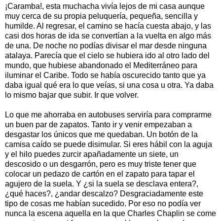
¡Caramba!, esta muchacha vivía lejos de mi casa aunque
muy cerca de su propia peluquería, pequeña, sencilla y
humilde. Al regresar, el camino se hacía cuesta abajo, y las
casi dos horas de ida se convertían a la vuelta en algo más
de una. De noche no podías divisar el mar desde ninguna
atalaya. Parecía que el cielo se hubiera ido al otro lado del
mundo, que hubiese abandonado el Mediterráneo para
iluminar el Caribe. Todo se había oscurecido tanto que ya
daba igual qué era lo que veías, si una cosa u otra. Ya daba
lo mismo bajar que subir. Ir que volver.
Lo que me ahorraba en autobuses serviría para comprarme
un buen par de zapatos. Tanto ir y venir empezaban a
desgastar los únicos que me quedaban. Un botón de la
camisa caído se puede disimular. Si eres hábil con la aguja
y el hilo puedes zurcir apañadamente un siete, un
descosido o un desgarrón, pero es muy triste tener que
colocar un pedazo de cartón en el zapato para tapar el
agujero de la suela. Y ¿si la suela se desclava entera?,
¿qué haces?, ¿andar descalzo? Desgraciadamente este
tipo de cosas me habían sucedido. Por eso no podía ver
nunca la escena aquella en la que Charles Chaplin se come