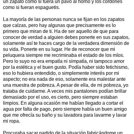
un zapato como si fuera un pavo al horno y los cordones
como si fueran espaguetis.
La mayoría de las personas nunca se fijan en los zapatos
que calzas, pero hay algunas que precisamente es lo
primero que miran de ti. Ha de ser aquello de que para
conocer de verdad a alguien debes ponerte en sus zapatos,
solamente así te haces cargo de la verdadera dimensión de
su vida. Ponerte en su lugar. He de reconocer que mi
peluquera siempre me recriminaba el estado de los míos.
Pero lo suyo no era empatía ni simpatía, ni tampoco amor
por la estética y el buen gusto. Podía haber sido fetichismo,
eso lo hubiera entendido, o simplemente interés por mi
aspecto; no era nada de eso, solamente era malestar ante
una muestra de pobreza. A pesar de ella, de mi pobreza, yo
trataba de cuidarme. A veces mis pantalones podían brillar
demasiado por el uso, es cierto, pero siempre estaban
limpios. En alguna ocasión me habían llegado a cortar el
agua por falta de pago, pero siempre había un buen amigo
que me ofrecía su baño y su lavadora para lavarme y lavar
mi ropa.
Procuraba sacar partido de la situación fabricándome un