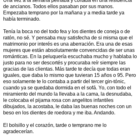
Una vez a la semana peinaba y cortaba en una residencia
de ancianos. Todos ellos pasaban por sus manos.
Empezaba temprano por la mañana y a media tarde ya
había terminado.
Tenía la boca no del todo fea y los dientes de coneja o de
ratón, no sé. Y pensaba muy satisfecha de si misma que el
matrimonio por interés es una aberración. Era una de esas
mujeres que están absolutamente convencidas de ser unas
románticas. En la peluquería escuchaba mucho y hablaba lo
justo para no ser descortés y procuraba reír siempre las
gracias de las clientas. Más tarde te decía que todas eran
iguales, que daba lo mismo que tuvieran 15 años o 95. Pero
eso solamente te lo contaba a partir del tercer gin-tónic,
cuando ya se quedaba dormida en el sofá. Yo, con todo el
miramiento del mundo la llevaba a la cama, la desnudaba,
le colocaba el pijama rosa con angelitos infantiles
dibujados, la acostaba, le daba las buenas noches con un
beso en los dientes de roedora y me iba. Andando.
El bolsillo y el corazón, tarde o temprano me lo
agradecerían.