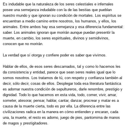
Es indudable que la naturaleza de los seres celestiales e infernales
posee una semejanza indudable con la de las bestias que pueblan
nuestro mundo y que ignoran su condición de mortales. Los espíritus se
encuentran a medio camino entre nosotros, los humanos, y ellos, los
animales. Entre ambos hay esa semejanza y esa diferencia fundamental:
saber. Los animales ignoran que morirán aunque puedan presentir la
muerte, en cambio, los seres espirituales, divinos y semidivinos,
conocen que no morirán.
La verdad que sí otorga y confiere poder es saber que vivimos.
Hablar de ellos, de esos seres descarnados, tal y como lo hacemos les
da consistencia y entidad, parece que sean seres reales igual que lo
somos nosotros. Los tratamos de tú, con respeto y confianza también al
decir, sólo decir, cosas de ellos. Desplegar toda esa literatura fantástica
es adornar nuestra condición de sepultureros, darle renombre, prestigio y
dignidad. Todo lo que hacemos en esta vida, todo, comer, vivir, amar,
someter, atesorar, pensar, hablar, cantar, danzar, procrear y matar es a
causa de la muerte cierta, todo es por ella. La diferencia entre las
civilizaciones radica en la manera en cómo entienden y encaran, cada
una, la muerte, el resto es adorno, juego de pies, pantomima de manos
de magos y prestigitadores.