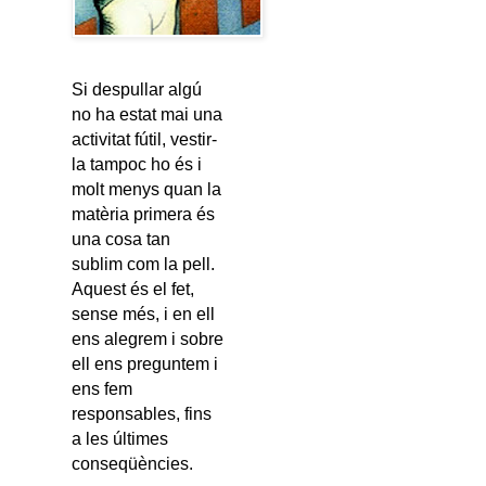
Si despullar algú
no ha estat mai una
activitat fútil, vestir-
la tampoc ho és i
molt menys quan la
matèria primera és
una cosa tan
sublim com la pell.
Aquest és el fet,
sense més, i en ell
ens alegrem i sobre
ell ens preguntem i
ens fem
responsables, fins
a les últimes
conseqüències.