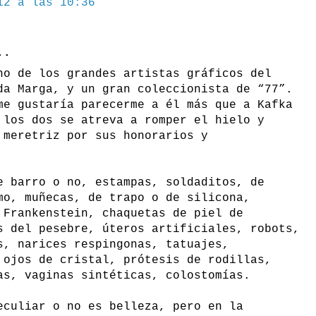
12 a las 10:36
..
no de los grandes artistas gráficos del
da Marga, y un gran coleccionista de “77”.
me gustaría parecerme a él más que a Kafka
 los dos se atreva a romper el hielo y
 meretriz por sus honorarios y
e barro o no, estampas, soldaditos, de
mo, muñecas, de trapo o de silicona,
 Frankenstein, chaquetas de piel de
s del pesebre, úteros artificiales, robots,
s, narices respingonas, tatuajes,
 ojos de cristal, prótesis de rodillas,
as, vaginas sintéticas, colostomías.
eculiar o no es belleza, pero en la