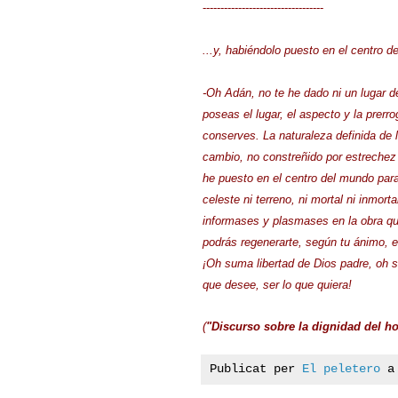
----------------------------------
...y, habiéndolo puesto en el centro 
-Oh Adán, no te he dado ni un lugar de
poseas el lugar, el aspecto y la prer
conserves. La naturaleza definida de l
cambio, no constreñido por estrechez 
he puesto en el centro del mundo pa
celeste ni terreno, ni mortal ni inmort
informases y plasmases en la obra que
podrás regenerarte, según tu ánimo, e
¡Oh suma libertad de Dios padre, oh s
que desee, ser lo que quiera!
(
"Discurso sobre la dignidad del h
Publicat per
El peletero