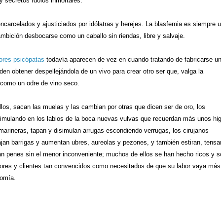
y secretos ídolos inmortales.
carcelados y ajusticiados por idólatras y herejes. La blasfemia es siempre 
mbición desbocarse como un caballo sin riendas, libre y salvaje.
ores psicópatas
todavía aparecen de vez en cuando tratando de fabricarse u
en obtener despellejándola de un vivo para crear otro ser que, valga la
 como un odre de vino seco.
llos, sacan las muelas y las cambian por otras que dicen ser de oro, los
simulando en los labios de la boca nuevas vulvas que recuerdan más unos hi
rineras, tapan y disimulan arrugas escondiendo verrugas, los cirujanos
ajan barrigas y aumentan ubres, aureolas y pezones, y también estiran, tensa
tan penes sin el menor inconveniente; muchos de ellos se han hecho ricos y 
dores y clientes tan convencidos como necesitados de que su labor vaya más
tomía.