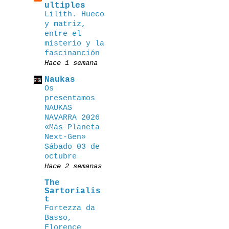
ultiples
Lilith. Hueco
y matriz,
entre el
misterio y la
fascinanción
Hace 1 semana
Naukas
Os
presentamos
NAUKAS
NAVARRA 2026
«Más Planeta
Next-Gen»
Sábado 03 de
octubre
Hace 2 semanas
The
Sartorialis
t
Fortezza da
Basso,
Florence