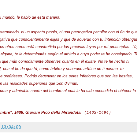
del mundo, le habló de esta manera:
terminado, ni un aspecto propio, ni una prerrogativa peculiar con el fin de qu
rogativa que conscientemente elijas y que de acuerdo con tu intención obtenga
os otros seres está constreñida por las precisas leyes por mí prescriptas. Tú
alguna, te la determinarás según el arbitrio a cuyo poder te he consignado. T
ra que más cómodamente observes cuanto en él existe. No te he hecho ni
al, con el fin de que tú, como árbitro y soberano artífice de ti mismo, te
 prefirieses. Podrás degenerar en los seres inferiores que son las bestias,
n las realidades superiores que Son divinas.
uma y admirable suerte del hombre al cual le ha sido concedido el obtener lo
ombre", 1486. Giovani Pico della Mirandola.
(1463-1494)
a
13:34:00