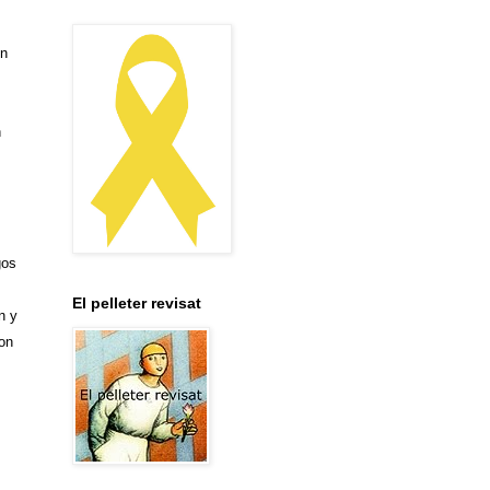
un
n
gos
El pelleter revisat
n y
son