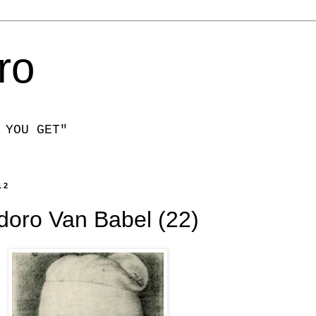
ro
 YOU GET"
12
odoro Van Babel (22)