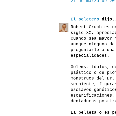
21 de marzo de 20
El peletero
dijo.
Robert Crumb es u
siglo XX, aprecia
Cuando sea mayor 
aunque ninguno de
preguntarle a una
especialidades.
Golems, ídolos, d
plástico o de plo
monstruos del Dr.
serpiente, figura
esclavos genético
escarificaciones,
dentaduras postiz
La belleza o es p