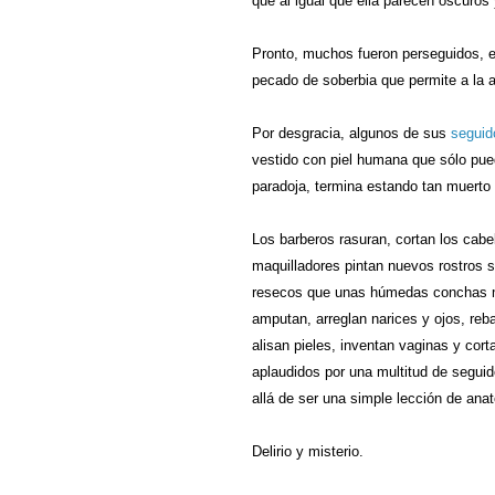
que al igual que ella parecen oscuros 
Pronto, muchos fueron perseguidos, en
pecado de soberbia que permite a la a
Por desgracia, algunos de sus
seguid
vestido con piel humana que sólo pued
paradoja, termina estando tan muerto
Los barberos rasuran, cortan los cabe
maquilladores pintan nuevos rostros 
resecos que unas húmedas conchas ma
amputan, arreglan narices y ojos, reb
alisan pieles, inventan vaginas y cor
aplaudidos por una multitud de segui
allá de ser una simple lección de ana
Delirio y misterio.