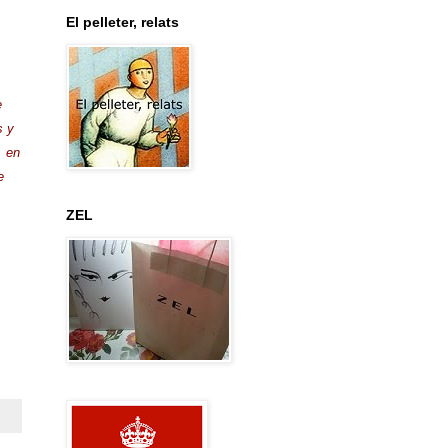
El pelleter, relats
e
s y
, en
e
ZEL