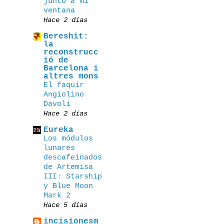
junto a mi
ventana
Hace 2 días
Bereshit:
la
reconstrucc
ió de
Barcelona i
altres mons
El faquir
Angiolino
Davoli
Hace 2 días
Eureka
Los módulos
lunares
descafeinados
de Artemisa
III: Starship
y Blue Moon
Mark 2
Hace 5 días
incisionesm