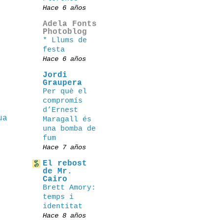
Hace 6 años
Adela Fonts
Photoblog
* Llums de
festa
Hace 6 años
Jordi
Graupera
Per què el
compromís
d’Ernest
ua
Maragall és
una bomba de
fum
Hace 7 años
El rebost
de Mr.
Cairo
Brett Amory:
temps i
identitat
Hace 8 años