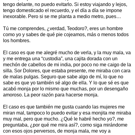
tengo delante, no puedo evitarlo. Si estoy viajando y lejos,
tengo domesticado el recuerdo, y el día a día se impone
inexorable. Pero si se me planta a medio metro, pues…
Tú me comprendes, ¿verdad, Teodoro?, eres un hombre
como yo y sabes de qué pie cojeamos, más o menos todos
los hombres.
El caso es que me alegré mucho de verla, y la muy mala, va
y me entrega una “custodia”, una cajita dorada con un
mechón de cabellos de mi india, por poco no me caigo de la
silla. Sor Dolores, que estaba presente, me miraba con cara
de malas pulgas. Seguro que sabe algo de mí, lo que no
sabe es que yo también sé algo de ella. Y lo que sé es que
acabó monja por lo mismo que muchas, por un desengaño
amoroso. La peor razón para hacerse monja.
El caso es que también me gusta cuando las mujeres me
miran mal, tampoco lo puedo evitar y esa monjita me miraba
muy mal, pero que mucho. ¿Qué le habré hecho yo?, me
preguntaba, ¿por qué me mira así?, como siga mirándome
con esos ojos perversos, de monja mala, me voy a