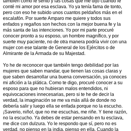
también cómo le sentó y las cosas que me dijo cuando le
conté mi amor por esa esclava. Yo ya tenía fama de tonto,
pero con eso he subido unos cuantos peldaños más en el
escalafón. Por suerte Amparo me quiere y todos sus
enfados y regaños son hechos con la mejor buena fe y la
más santa de las intenciones. Yo por mi parte procuré
conocer pronto a su esposo, un hombre magnífico, y por
suerte muy paciente, no de otra manera podría vivir con una
mujer con ese talante de General de los Ejércitos o de
Almirante de la Armada de su Majestad.
Yo he de reconocer que también tengo debilidad por las
mujeres que saben mandar, que tienen las cosas claras y
que saben desarrollar una buena conversación, ya conoces
mi afición a la plática. Como te digo, procuré conocer a su
esposo para que no hubieran malos entendidos, ni
equivocaciones innecesarias, pero si te he de decir la
verdad, la imaginación se me va más allá de donde no
debería salir y luego ella se enfada porque no la escucho.
¡Saverio, niño!, que no me escuchas, me riñe. Y tiene razón,
no la escucho. Ya debes de estar pensando en tu esclava,
me dice con dulzura. Yo le respondo que sí, pero no es
verdad, no pienso en la india, pienso en ella. Cuando la