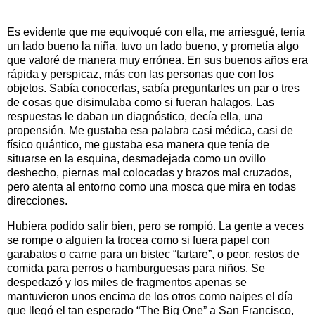
Es evidente que me equivoqué con ella, me arriesgué, tenía
un lado bueno la niña, tuvo un lado bueno, y prometía algo
que valoré de manera muy errónea. En sus buenos años era
rápida y perspicaz, más con las personas que con los
objetos. Sabía conocerlas, sabía preguntarles un par o tres
de cosas que disimulaba como si fueran halagos. Las
respuestas le daban un diagnóstico, decía ella, una
propensión. Me gustaba esa palabra casi médica, casi de
físico quántico, me gustaba esa manera que tenía de
situarse en la esquina, desmadejada como un ovillo
deshecho, piernas mal colocadas y brazos mal cruzados,
pero atenta al entorno como una mosca que mira en todas
direcciones.
Hubiera podido salir bien, pero se rompió. La gente a veces
se rompe o alguien la trocea como si fuera papel con
garabatos o carne para un bistec “tartare”, o peor, restos de
comida para perros o hamburguesas para niños. Se
despedazó y los miles de fragmentos apenas se
mantuvieron unos encima de los otros como naipes el día
que llegó el tan esperado “The Big One” a San Francisco,