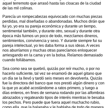
aquel terremoto que arrasó hasta las cloacas de la ciudad
de las mil colinas.
Parecía un rompecabezas equivocado con muchas piezas
perdidas, mal diseñadas o abandonadas. Muchos dirán que
fui yo, yo era su pareja económica y durante un tiempo,
sentimental también, y durante otro, sexual y durante otra
época más fuimos un poco de todo, mezclamos dineros,
sentimientos, convivencia y sexo. Y durante siempre fui su
pareja intelectual, yo les daba forma a sus ideas. A veces
nos aburríamos y muchas otras parecíamos enloquecer
arriesgando en la cama y en la bolsa. Reíamos demasiado
cuando follábamos.
Sea como sea se quebró, quizás por reír mucho, o por no
hacerlo suficiente, tal vez se enamoró de aquel gitano que
un día se la llevó y tardó seis meses en devolverla. Quizás
fue la directora del banco que nos prestó algún dinero y con
la que yo acabé acostándome a ratos primero, y luego a
días enteros, en fines de semana rodando por las alfombras
abrazados y regateando tipos de interés mientras le besaba
los pechos. Pero puede que fuera aquel muchacho rubio,
como ella, que la halagaba y le hablaba de todo de manera