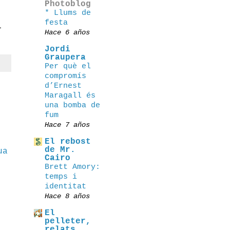
Photoblog
* Llums de
festa
l
Hace 6 años
Jordi
Graupera
Per què el
compromís
d’Ernest
Maragall és
una bomba de
fum
Hace 7 años
El rebost
de Mr.
ua
Cairo
Brett Amory:
temps i
identitat
Hace 8 años
El
pelleter,
relats