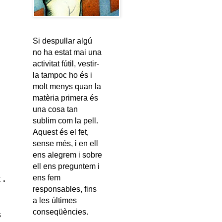
Si despullar algú
no ha estat mai una
activitat fútil, vestir-
la tampoc ho és i
molt menys quan la
matèria primera és
una cosa tan
sublim com la pell.
Aquest és el fet,
sense més, i en ell
ens alegrem i sobre
ell ens preguntem i
ens fem
t.
responsables, fins
a les últimes
conseqüències.
s