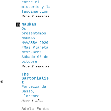
entre el
misterio y la
fascinanción
Hace 2 semanas
Naukas
Os
presentamos
NAUKAS
NAVARRA 2026
«Más Planeta
Next-Gen»
Sábado 03 de
octubre
Hace 2 semanas
The
Sartorialis
es
t
Fortezza da
Basso,
Florence
Hace 6 años
Adela Fonts