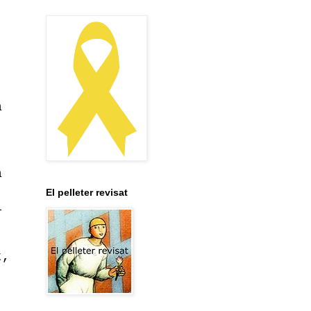
a
a
El pelleter revisat
i
t,