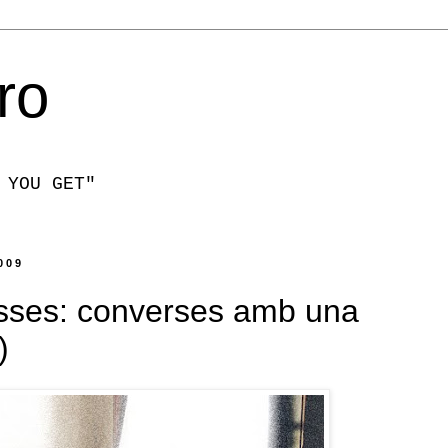
ro
 YOU GET"
009
osses: converses amb una
)