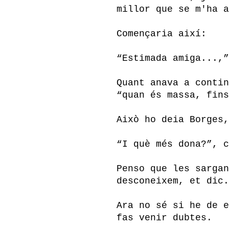
millor que se m'ha a
Començaria així:
“Estimada amiga...,”
Quant anava a contin
“quan és massa, fins
Això ho deia Borges,
“I què més dona?”, c
Penso que les sargan
desconeixem, et dic.
Ara no sé si he de e
fas venir dubtes.