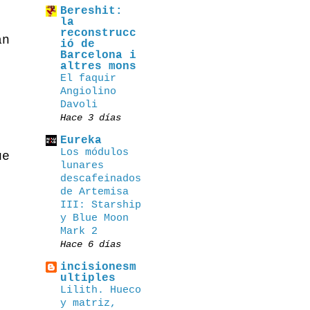
Bereshit:
la
reconstrucc
an
ió de
Barcelona i
altres mons
El faquir
Angiolino
Davoli
Hace 3 días
Eureka
Los módulos
ue
lunares
descafeinados
de Artemisa
III: Starship
y Blue Moon
Mark 2
Hace 6 días
incisionesm
ultiples
Lilith. Hueco
y matriz,