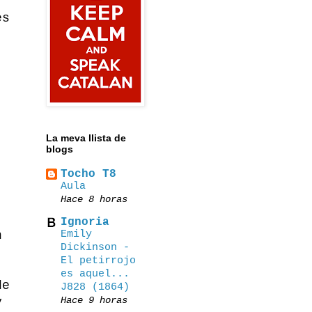
es
La meva llista de
blogs
Tocho T8
Αula
Hace 8 horas
Ignoria
Emily
n
Dickinson -
El petirrojo
es aquel...
de
J828 (1864)
Hace 9 horas
y