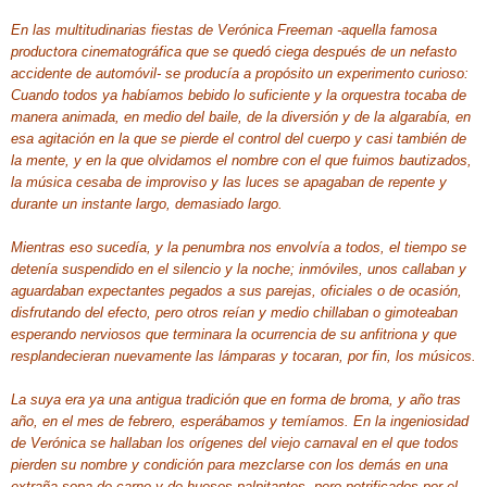
En las multitudinarias fiestas de Verónica Freeman -aquella famosa
productora cinematográfica que se quedó ciega después de un nefasto
accidente de automóvil- se producía a propósito un experimento curioso:
Cuando todos ya habíamos bebido lo suficiente y la orquestra tocaba de
manera animada, en medio del baile, de la diversión y de la algarabía, en
esa agitación en la que se pierde el control del cuerpo y casi también de
la mente, y en la que olvidamos el nombre con el que fuimos bautizados,
la música cesaba de improviso y las luces se apagaban de repente y
durante un instante largo, demasiado largo.
Mientras eso sucedía, y la penumbra nos envolvía a todos, el tiempo se
detenía suspendido en el silencio y la noche; inmóviles, unos callaban y
aguardaban expectantes pegados a sus parejas, oficiales o de ocasión,
disfrutando del efecto, pero otros reían y medio chillaban o gimoteaban
esperando nerviosos que terminara la ocurrencia de su anfitriona y que
resplandecieran nuevamente las lámparas y tocaran, por fin, los músicos.
La suya era ya una antigua tradición que en forma de broma, y año tras
año, en el mes de febrero, esperábamos y temíamos.
En la ingeniosidad
de Verónica se hallaban los orígenes del viejo carnaval en el que todos
pierden su nombre y condición para mezclarse con los demás en una
extraña sopa de carne y de huesos palpitantes, pero petrificados por el