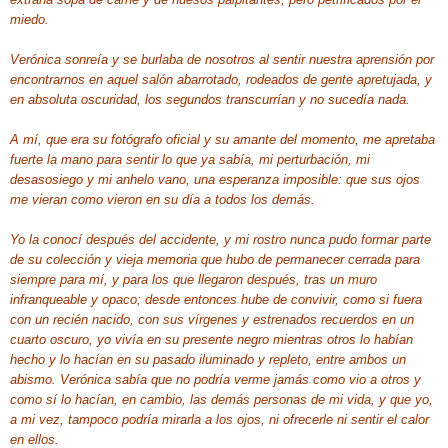
miedo.
Verónica sonreía y se burlaba de nosotros al sentir nuestra aprensión por
encontrarnos en aquel salón abarrotado, rodeados de gente apretujada, y
en absoluta oscuridad, los segundos transcurrían y no sucedía nada.
A mí, que era su fotógrafo oficial y su amante del momento, me apretaba
fuerte la mano para sentir lo que ya sabía, mi perturbación, mi
desasosiego y mi anhelo vano, una esperanza imposible: que sus ojos
me vieran como vieron en su día a todos los demás.
Yo la conocí después del accidente, y mi rostro nunca pudo formar parte
de su colección y vieja memoria que hubo de permanecer cerrada para
siempre para mí, y para los que llegaron después, tras un muro
infranqueable y opaco; desde entonces hube de convivir, como si fuera
con un recién nacido, con sus vírgenes y estrenados recuerdos en un
cuarto oscuro, yo vivía en su presente negro mientras otros lo habían
hecho y lo hacían en su pasado iluminado y repleto, entre ambos un
abismo. Verónica sabía que no podría verme jamás como vio a otros y
como sí lo hacían, en cambio, las demás personas de mi vida, y que yo,
a mi vez, tampoco podría mirarla a los ojos, ni ofrecerle ni sentir el calor
en ellos.