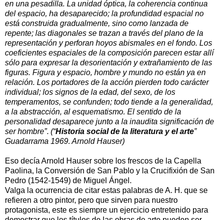
en una pesadilla. La unidad óptica, la coherencia continua
del espacio, ha desaparecido; la profundidad espacial no
está construida gradualmente, sino como lanzada de
repente; las diagonales se trazan a través del plano de la
representación y perforan hoyos abismales en el fondo. Los
coeficientes espaciales de la composición parecen estar allí
sólo para expresar la desorientación y extrañamiento de las
figuras. Figura y espacio, hombre y mundo no están ya en
relación. Los portadores de la acción pierden todo carácter
individual; los signos de la edad, del sexo, de los
temperamentos, se confunden; todo tiende a la generalidad,
a la abstracción, al esquematismo. El sentido de la
personalidad desaparece junto a la inaudita significación de
ser hombre”
.
(“
Historia social de la literatura y el arte
”
Guadarrama 1969. Arnold Hauser)
Eso decía Arnold Hauser sobre los frescos de la Capella
Paolina, la Conversión de San Pablo y la Crucifixión de San
Pedro (1542-1549) de Miguel Ángel.
Valga la ocurrencia de citar estas palabras de A. H. que se
refieren a otro pintor, pero que sirven para nuestro
protagonista, este es siempre un ejercicio entretenido para
demostrar que los títulos de las obras de arte pueden ser