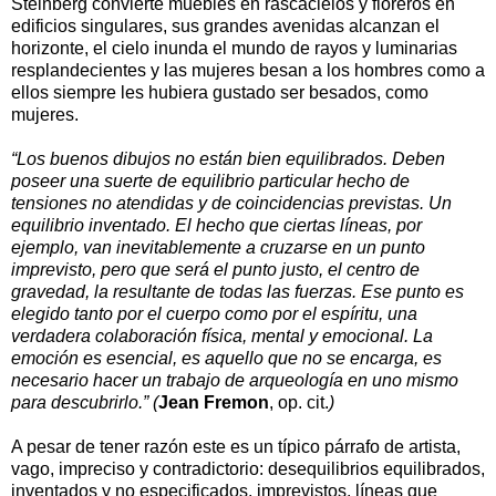
Steinberg convierte muebles en rascacielos y floreros en
edificios singulares, sus grandes avenidas alcanzan el
horizonte, el cielo inunda el mundo de rayos y luminarias
resplandecientes y las mujeres besan a los hombres como a
ellos siempre les hubiera gustado ser besados, como
mujeres.
“Los buenos dibujos no están bien equilibrados. Deben
poseer una suerte de equilibrio particular hecho de
tensiones no atendidas y de coincidencias previstas. Un
equilibrio inventado. El hecho que ciertas líneas, por
ejemplo, van inevitablemente a cruzarse en un punto
imprevisto, pero que será el punto justo, el centro de
gravedad, la resultante de todas las fuerzas. Ese punto es
elegido tanto por el cuerpo como por el espíritu, una
verdadera colaboración física, mental y emocional. La
emoción es esencial, es aquello que no se encarga, es
necesario hacer un trabajo de arqueología en uno mismo
para descubrirlo.” (
Jean Fremon
, op. cit.
)
A pesar de tener razón este es un típico párrafo de artista,
vago, impreciso y contradictorio: desequilibrios equilibrados,
inventados y no especificados, imprevistos, líneas que