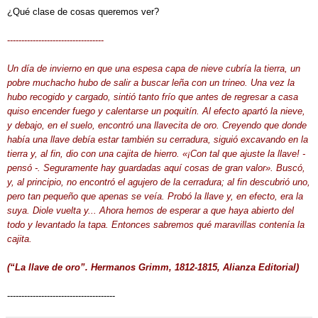
¿Qué clase de cosas queremos ver?
----------------------------------
Un día de invierno en que una espesa capa de nieve cubría la tierra, un
pobre muchacho hubo de salir a buscar leña con un trineo. Una vez la
hubo recogido y cargado, sintió tanto frío que antes de regresar a casa
quiso encender fuego y calentarse un poquitín. Al efecto apartó la nieve,
y debajo, en el suelo, encontró una llavecita de oro. Creyendo que donde
había una llave debía estar también su cerradura, siguió excavando en la
tierra y, al fin, dio con una cajita de hierro. «¡Con tal que ajuste la llave! -
pensó -. Seguramente hay guardadas aquí cosas de gran valor». Buscó,
y, al principio, no encontró el agujero de la cerradura; al fin descubrió uno,
pero tan pequeño que apenas se veía. Probó la llave y, en efecto, era la
suya. Diole vuelta y... Ahora hemos de esperar a que haya abierto del
todo y levantado la tapa. Entonces sabremos qué maravillas contenía la
cajita.
(“La llave de oro”. Hermanos Grimm, 1812-1815, Alianza Editorial)
--------------------------------------