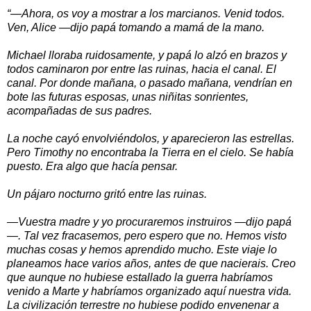
“—Ahora, os voy a mostrar a los marcianos. Venid todos.
Ven, Alice —dijo papá tomando a mamá de la mano.
Michael lloraba ruidosamente, y papá lo alzó en brazos y
todos caminaron por entre las ruinas, hacia el canal. El
canal. Por donde mañana, o pasado mañana, vendrían en
bote las futuras esposas, unas niñitas sonrientes,
acompañadas de sus padres.
La noche cayó envolviéndolos, y aparecieron las estrellas.
Pero Timothy no encontraba
la Tierra
en el cielo. Se había
puesto. Era algo que hacía pensar.
Un pájaro nocturno gritó entre las ruinas.
—Vuestra madre y yo procuraremos instruiros —dijo papá
—. Tal vez fracasemos, pero espero que no. Hemos visto
muchas cosas y hemos aprendido mucho. Este viaje lo
planeamos hace varios años, antes de que nacierais. Creo
que aunque no hubiese estallado la guerra habríamos
venido a Marte y habríamos organizado aquí nuestra vida.
La civilización terrestre no hubiese podido envenenar a