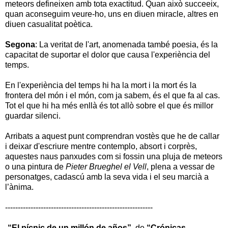
meteors defineixen amb tota exactitud. Quan això succeeix,
quan aconseguim veure-ho, uns en diuen miracle, altres en
diuen casualitat poètica.
Segona
: La veritat de l'art, anomenada també poesia, és la
capacitat de suportar el dolor que causa l'experiència del
temps.
En l'experiència del temps hi ha la mort i la mort és la
frontera del món i el món, com ja sabem, és el que fa al cas.
Tot el que hi ha més enllà és tot allò sobre el que és millor
guardar silenci.
Arribats a aquest punt comprendran vostès que he de callar
i deixar d'escriure mentre contemplo, absort i corprès,
aquestes naus panxudes com si fossin una pluja de meteors
o una pintura de
Pieter Brueghel el Vell
, plena a vessar de
personatges, cadascú amb la seva vida i el seu marcià a
l’ànima.
----------------------------------------------------------
-
“El pícnic de un millón de años”,
de
“Crónicas