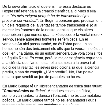
De la seva afirmació el que ens interessa destacar és
l'expressió referida a la creació científica al dir-nos d'ella
que: "
és més exigent perquè ha de transcendir el jo i
procurar ser verídica
". En llegir-la pensem que, precisament,
un dels requisits de la veritat és també transcendir el jo al
marcar les fronteres de la nostra identitat que els altres
reconeixen i que només quan això succeeix la veritat mereix
ser-ho, sense aquestes fronteres seríem cecs. En el
veritable Art així passa també, no és l'obra per a un sol
home, no són dos únicament els ulls que la veuran, no és un
ocell en una gàbia, és un esbart sencera que vola com si fos
un àguila Reial. És certa, però, la major exigència requerida
a la ciència que l'art en estar ella sotmesa a la prova i al
judici de la realitat, les seves prediccions, ja que la ciència
prediu, s’han de complir. ¿L'Art prediu?, No, l'Art post-diu i
encara que sembli un joc de paraules no ho és.
En Mario Bunge té un llibret encantador de física dura titulat:
"
Controvèrsies en física
". Ambdues coses, en física,
sempre van juntes, la duresa i l'encant, i no és cap metàfora
poètica. En Mario Bunge també ho és, encantador i dur, i
tampoc no és pas ni una metàfora ni un afalac.