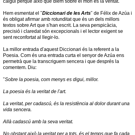
calgui perquè això que diem sobre el món és la veritat.
Hem esmentat el "
Diccionari de les Arts
" de Félix de Azúa i
és obligat afirmar amb rotunditat que és un dels millors
textos sobre Art que s'han escrit. La seva perspicàcia,
precisió i claredat són excepcionals i el lector exigent se
sent reconfortat al llegir-lo.
La millor entrada d'aquest Diccionari és la referent a
la
Poesia. Com
és una entrada curta el senyor de Azúa ens
permetrà que la transcriguem sencera i que després la
comentem. Diu:
"
Sobre la poesia, com menys es digui, millor.
La poesia és la veritat de l'art.
La veritat, per cadascú, és la resistència al dolor durant una
vida sencera.
Allà cadascú amb la seva veritat.
No obstant això la veritat per a tots, és el temps que fa cada