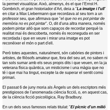
la permet visualitzar. Això, almenys, és el que l’Ernst H.
Gombrich, el gran historiador d'Art, deia a "
La imatge i l'ull
"
en citar a Max Liebermann que recordava al seu torn a un
professor seu, que afirmava que "
el que no es pot pintar de
memòria no es pot pintar
". O, dit d'una altra manera, només
podem pintar allò que som capaços de recordar perquè la
realitat mai és descoberta, només és reconeguda en ser
recordada i que en veure i mirar una imatge es pot
reconèixer el món o part d'ell.
Però totes aquestes, naturalment, són cabòries de pintors i
artistes, de filòsofs amateur que, fora del seu art, no saben ni
tan sols sumar amb els seus propis dits i que veuen, en la ja
veterana física quàntica, un misticisme i una màgia que no
té i que mai ha tingut, excepte la de superar el sentit comú
primari.
El passat 6 de juny moria als Àngels un dels escriptors més
prestigiosos de l'anomenada ciència ficció, o, en aquest cas,
de la ciència ficció psicològica, Ray Bradbury.
En un dels seus famosos relats titulat: "
El pícnic d'un milió