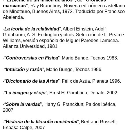
marcianas”,
Ray Brandbury
.
Novena edición en castellano
de Minotauro, Buenos Aires, 1972. Traducida por Francisco
Abelenda.
-
La teoría de la relatividad
”, Albert Einstein, Adolf
Grünbaum, A. S. Eddington y otros. Selección de L. Pearce
Williams, versión española de Miguel Paredes Larrucea.
Alianza Universidad, 1981.
-“
Controversias en Física
”, Mario Bunge, Tecnos 1983.
-“
Intuición y razón
”, Mario Bunge, Tecnos 1986.
-“
Diccionario de las Artes
”, Félix de Azúa, Planeta 1996.
-“
La imagen y el ojo
”, Ernst H. Gombrich, Debate, 2002.
-“
Sobre la verdad
”, Harry G. Franckfurt, Paidos Ibérica,
2007
-“
Historia de la filosofía occidental
”, Bertrand Russell,
Espasa Calpe, 2007