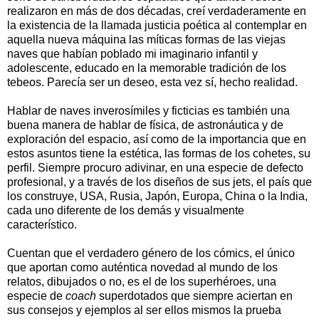
realizaron en más de dos décadas, creí verdaderamente en
la existencia de la llamada justicia poética al contemplar en
aquella nueva máquina las míticas formas de las viejas
naves que habían poblado mi imaginario infantil y
adolescente, educado en la memorable tradición de los
tebeos. Parecía ser un deseo, esta vez sí, hecho realidad.
Hablar
de naves
inverosímiles
y ficticias
es también una
buena manera
de hablar de
física, de
astronáutica
y de
exploración
del espacio,
así como
de la importancia que
en
estos asuntos
tiene
la estética,
las formas de los
cohetes
, su
perfil.
Siempre
procuro
adivinar
, en una especie
de defecto
profesional, y a
través de los diseños
de sus
jets
,
el
país que
los
construye,
USA, Rusia, Japón, Europa, China
o
la India
,
cada uno
diferente de los demás
y visualmente
característico.
Cuentan que el verdadero género de los cómics, el único
que aportan como auténtica novedad al mundo de los
relatos, dibujados o no, es el de los superhéroes, una
especie de
coach
superdotados que siempre aciertan en
sus consejos y ejemplos al ser ellos mismos la prueba