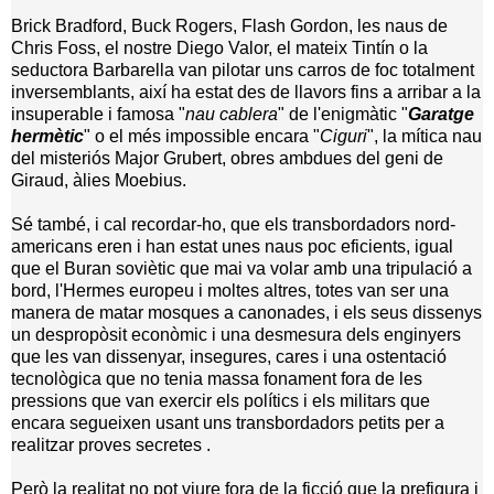
Brick Bradford, Buck Rogers, Flash Gordon, les naus de
Chris Foss, el nostre Diego Valor, el mateix Tintín o la
seductora Barbarella van pilotar uns carros de foc totalment
inversemblants, així ha estat des de llavors fins a arribar a la
insuperable i famosa "
nau cablera
" de l'enigmàtic "
Garatge
hermètic
" o el més impossible encara "
Ciguri
", la mítica nau
del misteriós Major Grubert, obres ambdues del geni de
Giraud, àlies Moebius.
Sé també, i cal recordar-ho, que els transbordadors nord-
americans eren i han estat unes naus poc eficients, igual
que el Buran soviètic que mai va volar amb una tripulació a
bord, l'Hermes europeu i moltes altres, totes van ser una
manera de matar mosques a canonades, i els seus dissenys
un despropòsit econòmic i una desmesura dels enginyers
que les van dissenyar, insegures, cares i una ostentació
tecnològica que no tenia massa fonament fora de les
pressions que van exercir els polítics i els militars que
encara segueixen usant uns transbordadors petits per a
realitzar proves secretes .
Però la realitat no pot viure fora de la ficció que la prefigura i