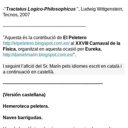
-
"
Tractatus Logico-Philosophicus
", Ludwig Wittgenstein,
Tecnos, 2007
----------------------------------------------------------
"Aquesta és la contribució de
El Peletero
http://elpeletero.blogspot.com.es/
al
XXVIII Carnaval de
la
Física
, organitzat en aquesta ocasió per
Eureka
,
http://danielmarin.blogspot.com.es/
".
I seguint l’afició del Sr. Marín pels idiomes escrit en català i
a continuació en castellà.
----------------------------------------------------------------------
(Versión castellana)
Hemeroteca peletera.
Naves barrigudas.