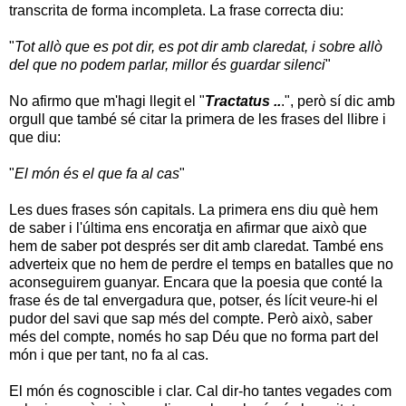
transcrita de forma incompleta. La frase correcta diu:
"
Tot allò que es pot dir, es pot dir amb claredat, i sobre allò
del que no podem parlar, millor és guardar silenci
"
No afirmo que m'hagi llegit el "
Tractatus ..
.", però sí dic amb
orgull que també sé citar la primera de les frases del llibre i
que diu:
"
El món és el que fa al cas
"
Les dues frases són capitals. La primera ens diu què hem
de saber i l'última ens encoratja en afirmar que això que
hem de saber pot després ser dit amb claredat. També ens
adverteix que no hem de perdre el temps en batalles que no
aconseguirem guanyar. Encara que la poesia que conté la
frase és de tal envergadura que, potser, és lícit veure-hi el
pudor del savi que sap més del compte. Però això, saber
més del compte, només ho sap Déu que no forma part del
món i que per tant, no fa al cas.
El món és cognoscible i clar. Cal dir-ho tantes vegades com