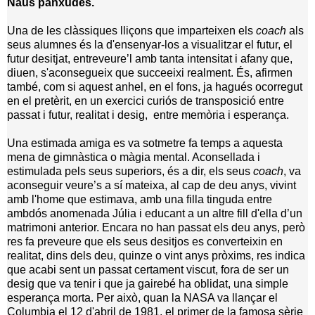
Naus panxudes.
Una de les clàssiques lliçons que imparteixen els
coach
als
seus alumnes és la d'ensenyar-los a visualitzar el futur, el
futur desitjat, entreveure’l amb tanta intensitat i afany que,
diuen, s'aconsegueix que succeeixi realment. És, afirmen
també, com si aquest anhel, en el fons, ja hagués ocorregut
en el pretèrit, en un exercici curiós de transposició entre
passat i futur, realitat i desig,
entre memòria i esperança.
Una estimada amiga es va sotmetre fa temps a aquesta
mena de gimnàstica o màgia mental. Aconsellada i
estimulada pels seus superiors, és a dir, els seus
coach
, va
aconseguir veure’s a sí mateixa, al cap de deu anys, vivint
amb l'home que estimava, amb una filla tinguda entre
ambdós anomenada Júlia i educant a un altre fill d'ella d’un
matrimoni anterior. Encara no han passat els deu anys, però
res fa preveure que els seus desitjos es converteixin en
realitat, dins dels deu, quinze o vint anys pròxims, res indica
que acabi sent un passat certament viscut, fora de ser un
desig que va tenir i que ja gairebé ha oblidat, una simple
esperança morta. Per això, quan
la NASA
va llançar el
Columbia el 12 d'abril de 1981, el primer de la famosa sèrie