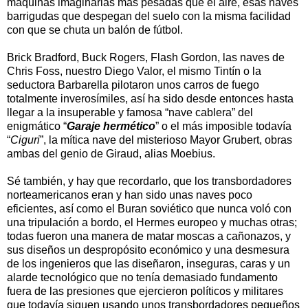
máquinas imaginarias más pesadas que el aire, esas naves
barrigudas que despegan del suelo con la misma facilidad
con que se chuta un balón de fútbol.
Brick Bradford, Buck Rogers, Flash Gordon, las naves de
Chris Foss, nuestro Diego Valor, el mismo Tintín o la
seductora Barbarella pilotaron unos carros de fuego
totalmente inverosímiles, así ha sido desde entonces hasta
llegar a la insuperable y famosa “nave cablera” del
enigmático “
Garaje hermético
” o el más imposible todavía
“
Ciguri
”, la mítica nave del misterioso Mayor Grubert, obras
ambas del genio de Giraud, alias Moebius.
Sé también, y hay que recordarlo, que los transbordadores
norteamericanos eran y han sido unas naves poco
eficientes, así como el Buran soviético que nunca voló con
una tripulación a bordo, el Hermes europeo y muchas otras;
todas fueron una manera de matar moscas a cañonazos, y
sus diseños un despropósito económico y una desmesura
de los ingenieros que las diseñaron, inseguras, caras y un
alarde tecnológico que no tenía demasiado fundamento
fuera de las presiones que ejercieron políticos y militares
que todavía siguen usando unos transbordadores pequeños