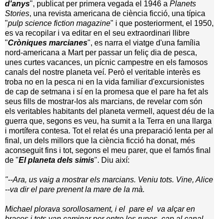
d'anys
", publicat per primera vegada el
1946 a
Planets
Stories
, una revista americana de ciència ficció, una típica
"
pulp science fiction magazine
" i que posteriorment, el 1950,
es va recopilar i va editar en el seu extraordinari llibre
"
Cròniques marcianes
", es narra el viatge d'una família
nord-americana a Mart per passar un feliç dia de pesca,
unes curtes vacances, un pícnic campestre en els famosos
canals del nostre planeta veí. Però el veritable interès es
troba no en la pesca ni en la vida familiar d'excursionistes
de cap de setmana i sí en la promesa que el pare ha fet als
seus fills de mostrar-los als marcians, de revelar com són
els veritables habitants del planeta vermell, aquest déu de la
guerra que, segons es veu, ha sumit a
la Terra
en una llarga
i mortífera contesa. Tot el relat és una preparació lenta per al
final, un dels millors que la ciència ficció ha donat, més
aconseguit fins i tot, segons el meu parer, que el famós final
de "
El planeta dels simis
". Diu així:
"--Ara, us vaig a mostrar els marcians. Veniu tots. Vine, Alice
--va dir el pare prenent la mare de la mà.
Michael plorava sorollosament, i el
pare el
va alçar en
braços i tots van caminar per entre les runes, cap al canal.