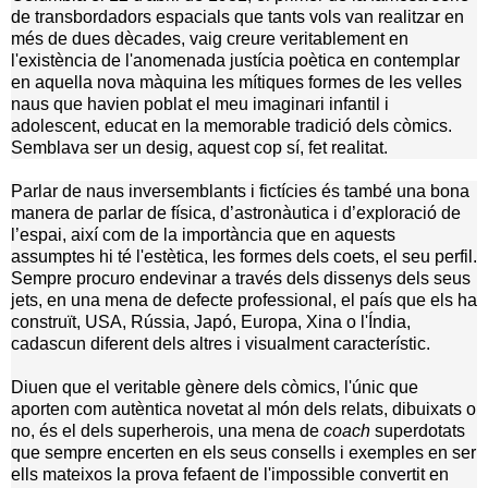
de transbordadors espacials que tants vols van realitzar en
més de dues dècades, vaig creure veritablement en
l'existència de l'anomenada justícia poètica en contemplar
en aquella nova màquina les mítiques formes de les velles
naus que havien poblat el meu imaginari infantil i
adolescent, educat en la memorable tradició dels còmics.
Semblava ser un desig, aquest cop sí, fet realitat.
Parlar de naus inversemblants i fictícies és també una bona
manera de parlar de física, d’astronàutica i d’exploració de
l’espai, així com de la importància que en aquests
assumptes hi té l'estètica, les formes dels coets, el seu perfil.
Sempre procuro endevinar a través dels dissenys dels seus
jets, en una mena de defecte professional, el país que els ha
construït, USA, Rússia, Japó, Europa, Xina o l'Índia,
cadascun diferent dels altres i visualment característic.
Diuen que el veritable gènere dels còmics, l'únic que
aporten com autèntica novetat al món dels relats, dibuixats o
no, és el dels superherois, una mena de
coach
superdotats
que sempre encerten en els seus consells i exemples en ser
ells mateixos la prova fefaent de l'impossible convertit en