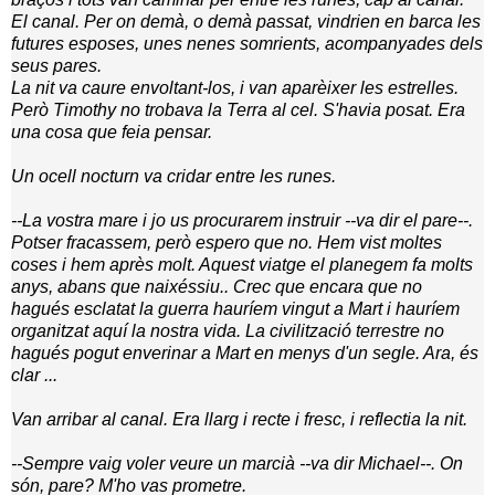
El canal. Per on demà, o demà passat, vindrien en barca les
futures esposes, unes nenes somrients, acompanyades dels
seus pares.
La nit va caure envoltant-los, i van aparèixer les estrelles.
Però Timothy no trobava
la Terra
al cel. S'havia posat. Era
una cosa que feia pensar.
Un ocell nocturn va cridar entre les runes.
--La vostra mare i jo us procurarem instruir --va dir el pare--.
Potser fracassem, però espero que no. Hem vist moltes
coses i hem après molt. Aquest viatge el planegem fa molts
anys, abans que naixéssiu.. Crec que encara que no
hagués esclatat la guerra hauríem vingut a Mart i hauríem
organitzat aquí la nostra vida. La civilització terrestre no
hagués pogut enverinar a Mart en menys d'un segle. Ara, és
clar ...
Van arribar al canal. Era llarg i recte i fresc, i reflectia la nit.
--Sempre vaig voler veure un marcià --va dir Michael--. On
són, pare? M'ho vas prometre.