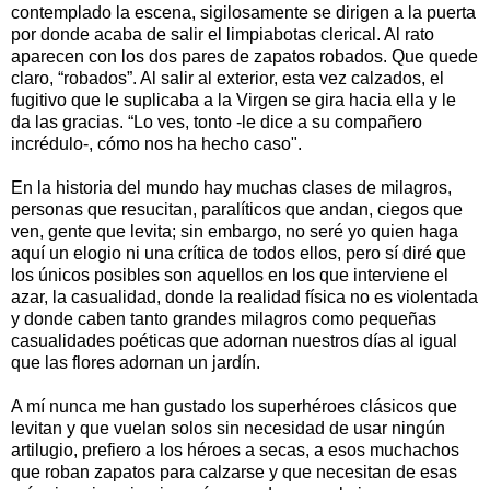
contemplado la escena, sigilosamente se dirigen a la puerta
por donde acaba de salir el limpiabotas clerical. Al rato
aparecen con los dos pares de zapatos robados. Que quede
claro, “robados”. Al salir al exterior, esta vez calzados, el
fugitivo que le suplicaba a
la Virgen
se gira hacia ella y le
da las gracias. “Lo ves, tonto -le dice a su compañero
incrédulo-, cómo nos ha hecho caso".
En la historia del mundo hay muchas clases de milagros,
personas que resucitan, paralíticos que andan, ciegos que
ven, gente que levita; sin embargo, no seré yo quien haga
aquí un elogio ni una crítica de todos ellos, pero sí diré que
los únicos posibles son aquellos en los que interviene el
azar, la casualidad, donde la realidad física no es violentada
y donde caben tanto grandes milagros como pequeñas
casualidades poéticas que adornan nuestros días al igual
que las flores adornan un jardín.
A mí nunca me han gustado los superhéroes clásicos que
levitan y que vuelan solos sin necesidad de usar ningún
artilugio, prefiero a los héroes a secas, a esos muchachos
que roban zapatos para calzarse y que necesitan de esas