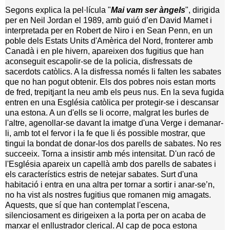
Segons explica la pel·lícula "
Mai vam ser àngels
", dirigida
per en Neil Jordan el 1989, amb guió d’en David Mamet i
interpretada per en Robert de Niro i en Sean Penn, en un
poble dels Estats Units d'Amèrica del Nord, fronterer amb
Canadà i en ple hivern, apareixen dos fugitius que han
aconseguit escapolir-se de la policia, disfressats de
sacerdots catòlics. A la disfressa només li falten les sabates
que no han pogut obtenir. Els dos pobres nois estan morts
de fred, trepitjant la neu amb els peus nus. En la seva fugida
entren en una Església catòlica per protegir-se i descansar
una estona. A un d'ells se li ocorre, malgrat les burles de
l'altre, agenollar-se davant la imatge d'una Verge i demanar-
li, amb tot el fervor i la fe que li és possible mostrar, que
tingui la bondat de donar-los dos parells de sabates. No res
succeeix. Torna a insistir amb més intensitat. D'un racó de
l'Església apareix un capellà amb dos parells de sabates i
els característics estris de netejar sabates. Surt d'una
habitació i entra en una altra per tornar a sortir i anar-se’n,
no ha vist als nostres fugitius que romanen mig amagats.
Aquests, que sí que han contemplat l'escena,
silenciosament es dirigeixen a la porta per on acaba de
marxar el enllustrador clerical. Al cap de poca estona