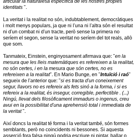
articular la naturalesa específica de les nostres pròpies
identitats
".
La veritat i la realitat no són, indubtablement, democràtiques
i molt menys populars, ja que ni l'una ni l'altra són el resultat
ni d'un combat ni d'un tracte, però sense la primera no
seríem el segon, sense la veritat no seríem del tot reals, allò
que som.
Tanmateix, Einstein, enginyosament afirmava que: "
en la
mesura que les lleis matemàtiques es refereixen a la realitat,
no són certes, i en la mesura que són certes, no es
refereixen a la realitat
". En Mario Bunge, en "
Intuïció i raó
"
segueix de l'anterior que: "
si es tracta d'un coneixement
segur, llavors no es refereix als fets sinó a la forma, i si es
refereix a la realitat, és insegur, corregible, perfectible . (...)
Ningú, llevat dels filosòficament immadurs o ingenus, creu
avui en la possibilitat d'una aprehensió total i immediata de
la veritat
".
Així doncs la realitat té forma i la veritat també, són formes
semblants, però no coincidents ni bessones. Si aquesta
asserció fora falsa ningú podria escriure ni pintar, ballar o