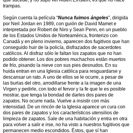
trampas.
Según cuenta la película “
Nunca fuimos ángeles
”, dirigida
por Neil Jordan en 1989, con guión de David Mamet e
interpretada por Robert de Niro y Sean Penn, en un pueblo
de los Estados Unidos de Norteamérica, fronterizo con
Canadá y en pleno invierno, aparecen dos fugitivos que han
conseguido huir de la policía, disfrazados de sacerdotes
católicos. Al disfraz sólo le faltan los zapatos que no han
podido obtener. Los dos pobres muchachos están muertos
de frío, pisando la nieve con sus pies desnudos. En su
huida entran en una Iglesia católica para resguardarse y
descansar un rato. A uno de ellos se le ocurre, a pesar de
las burlas del otro, arrodillarse frente a la imagen de una
Virgen y pedirle, con todo el fervor y la fe que le es posible
mostrar, que tenga la bondad de darles dos pares de
zapatos. No ocurre nada. Vuelve a insistir con más
intensidad. De un rincón de
la Iglesia
aparece un cura con
dos pares de zapatos y los característicos utensilios de
limpieza de zapatos. Sale de una habitación y entra en otra
para volver a salir e irse, no ha visto a nuestros fugitivos que
permanecen medio escondidos. Éstos, que sí han