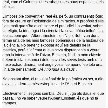
real, com el Columbia i les rabassudes naus espacials dels
còmics.
L'impossible convertit en real és, però, un contrasentit lògic
fora de creure en l'existència dels miracles. A propòsit d'ells,
i del molt que s'ha escrit sobre el prejudici i la veritat, sobre
la religió, la ideologia i la ciència i la seva mútua influència,
tots sabem que l’Albert Einstein i en Niels Bohr van dur a
terme una de les més famoses polèmiques de la història de
la ciència. No pretenc exposar aquí els detalls de la
mateixa, però sí afirmar que la seva disputa tenia a veure
amb la intervenció de l'atzar. Einstein, fill d'un món clàssic
determinista, resumia i defensava les seves tesis amb una
frase extraordinàriament enginyosa i compendi de tota una
línia de pensament: "
Déu no juga als daus
".
No obstant això, el resultat final de la polèmica va ser, a dia
d'avui, la derrota més estrepitosa de l’Albert Einstein.
Efectivament, i segons sembla, Déu sí juga als daus, el que
passa, i no va saber veure l’Albert Einstein, és que no fa
trampes.