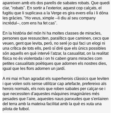
apareixen amb els dos parells de sabates robats. Que quedi
clar, "robats". En sortir a l'exterior, aquest cop calçats, el
fugitiu que li suplicava a
la Verge
es gira evers ella i li dóna
les gràcies. "Ho veus, ximple --li diu al seu company
incrèdul--, com ens ha fet cas".
En la història del món hi ha moltes classes de miracles,
persones que ressusciten, paralítics que caminen, cecs que
veuen, gent que levita, però, no seré jo qui faci un elogi ni
una crítica de tots ells, però sí diré que els únics possibles
són aquells en què intervé l'atzar, la casualitat, on la realitat
física no és violentada i on hi caben grans miracles com
petites casualitats poètiques que adornen els nostres dies,
igual que les flors adornen un jardí.
A mi mai m'han agradat els superherois clàssics que leviten
i que volen sols sense utilitzar cap artefacte, prefereixo als
herois normals, els nois que roben sabates per calçar-se i
que necessiten d'aquestes màquines imaginàries més
pesades que l'aire, aquestes naus panxudes que s'enlairen
del terra amb la mateixa facilitat amb la què es xuta una
pilota de futbol.