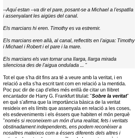
--Aquí estan --va dir el pare, posant-se a Michael a l'espatlla
i assenyalant les aigües del canal.
Els marcians hi eren. Timothy es va estremir.
Els marcians eren allà, al canal, reflectits en l'aigua: Timothy
i Michael i Robert i el pare i la mare.
Els marcians els van tornar una llarga, llarga mirada
silenciosa des de l'aigua ondulada ... "
Tot el que s'ha dit fins ara té a veure amb la veritat, i en
relació a ella s'ha escrit tant com en relació a la mentida.
Poc puc dir de cap d'elles més enllà de citar un llibret
encantador de Harry G. Frankfurt titulat: "
Sobre la veritat
"
en què s'afirma que la importància bàsica de la veritat
resideix en els límits que assenyala en relació a les coses,
els esdeveniments i els éssers que habiten el món perquè
"
només si reconeixem un món d'una realitat, fets i veritats
obstinadament independents, ens podem reconèixer a
nosaltres mateixos com a éssers diferents dels altres i