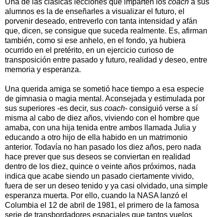
Una de las clásicas lecciones que imparten los
coach
a sus
alumnos es la de enseñarles a visualizar el futuro, el
porvenir deseado, entreverlo con tanta intensidad y afán
que, dicen, se consigue que suceda realmente. Es, afirman
también, como si ese anhelo, en el fondo, ya hubiera
ocurrido en el pretérito, en un ejercicio curioso de
transposición entre pasado y futuro, realidad y deseo, entre
memoria y esperanza.
Una querida amiga se sometió hace tiempo a esa especie
de gimnasia o magia mental. Aconsejada y estimulada por
sus superiores -es decir, sus
coach
- consiguió verse a sí
misma al cabo de diez años, viviendo con el hombre que
amaba, con una hija tenida entre ambos llamada Julia y
educando a otro hijo de ella habido en un matrimonio
anterior. Todavía no han pasado los diez años, pero nada
hace prever que sus deseos se conviertan en realidad
dentro de los diez, quince o veinte años próximos, nada
indica que acabe siendo un pasado ciertamente vivido,
fuera de ser un deseo tenido y ya casi olvidado, una simple
esperanza muerta. Por ello, cuando
la NASA
lanzó el
Columbia el 12 de abril de 1981, el primero de la famosa
serie de transbordadores espaciales que tantos vuelos