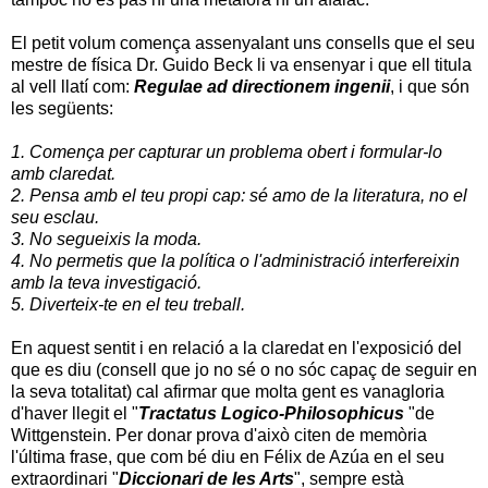
El petit volum comença assenyalant uns consells que el seu
mestre de física Dr. Guido Beck li va ensenyar i que ell titula
al vell llatí com:
Regulae ad directionem ingenii
, i que són
les següents:
1. Comença per capturar un problema obert i formular-lo
amb claredat.
2. Pensa amb el teu propi cap: sé amo de la literatura, no el
seu esclau.
3. No segueixis la moda.
4. No permetis que la política o l'administració interfereixin
amb la teva investigació.
5. Diverteix-te en el teu treball.
En aquest sentit i en relació a la claredat en l'exposició del
que es diu (consell que jo no sé o no sóc capaç de seguir en
la seva totalitat) cal afirmar que molta gent es vanagloria
d'haver llegit el "
Tractatus Logico-Philosophicus
"de
Wittgenstein. Per donar prova d'això citen de memòria
l'última frase, que com bé diu en Félix de Azúa en el seu
extraordinari "
Diccionari de les Arts
", sempre està