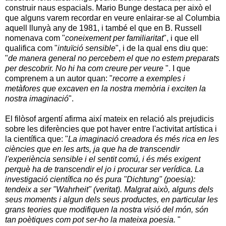
construir naus espacials. Mario Bunge destaca per això el
que alguns varem recordar en veure enlairar-se al Columbia
aquell llunyà any de 1981, i també el que en B. Russell
nomenava com "
coneixement per familiaritat
", i que ell
qualifica com "
intuïció sensible
", i de la qual ens diu que:
"
de manera general no percebem el que no estem preparats
per descobrir. No hi ha com creure per veure
". I que
comprenem a un autor quan: "
recorre a exemples i
metàfores que excaven en la nostra memòria i exciten la
nostra imaginació
".
El filòsof argentí afirma així mateix en relació als prejudicis
sobre les diferències que pot haver entre l'activitat artística i
la científica que: "
La imaginació creadora és més rica en les
ciències que en les arts, ja que ha de transcendir
l'experiència sensible i el sentit comú, i és més exigent
perquè ha de transcendir el jo i procurar ser verídica. La
investigació científica no és pura "Dichtung" (poesia):
tendeix a ser "Wahrheit" (veritat). Malgrat això, alguns dels
seus moments i algun dels seus productes, en particular les
grans teories que modifiquen la nostra visió del món, són
tan poètiques com pot ser-ho la mateixa poesia.
"