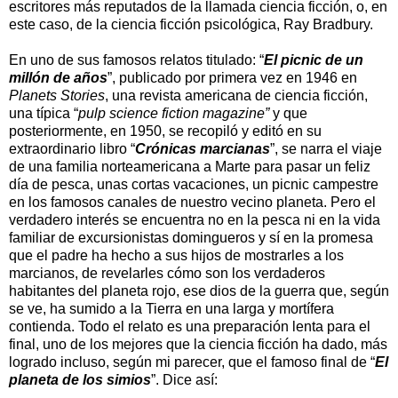
escritores más reputados de la llamada ciencia ficción, o, en
este caso, de la ciencia ficción psicológica, Ray Bradbury.
En uno de sus famosos relatos titulado: “
El picnic de un
millón de años
”, publicado por primera vez en 1946 en
Planets Stories
, una revista americana de ciencia ficción,
una típica “
pulp science fiction magazine”
y que
posteriormente, en 1950, se recopiló y editó en su
extraordinario libro “
Crónicas marcianas
”, se narra el viaje
de una familia norteamericana a Marte para pasar un feliz
día de pesca, unas cortas vacaciones, un picnic campestre
en los famosos canales de nuestro vecino planeta. Pero el
verdadero interés se encuentra no en la pesca ni en la vida
familiar de excursionistas domingueros y sí en la promesa
que el padre ha hecho a sus hijos de mostrarles a los
marcianos, de revelarles cómo son los verdaderos
habitantes del planeta rojo, ese dios de la guerra que, según
se ve, ha sumido a
la Tierra
en una larga y mortífera
contienda. Todo el relato es una preparación lenta para el
final, uno de los mejores que la ciencia ficción ha dado, más
logrado incluso, según mi parecer, que el famoso final de “
El
planeta de los simios
”. Dice así: