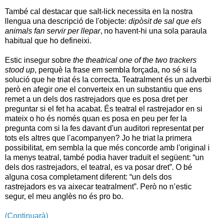
També cal destacar que salt-lick necessita en la nostra
llengua una descripció de l'objecte:
dipòsit de sal que els
animals fan servir per llepar
, no havent-hi una sola paraula
habitual que ho defineixi.
Estic insegur sobre
the theatrical one of the two trackers
stood up
, perquè la frase em sembla forçada, no sé si la
solució que he triat és la correcta. Teatralment és un adverbi
però en afegir
one
el converteix en un substantiu que ens
remet a un dels dos rastrejadors que es posa dret per
preguntar si el fet ha acabat. És teatral el rastrejador en si
mateix o ho és només quan es posa en peu per fer la
pregunta com si la fes davant d'un auditori representat per
tots els altres que l'acompanyen? Jo he triat la primera
possibilitat, em sembla la que més concorde amb l'original i
la menys teatral, també podia haver traduït el següent: “un
dels dos rastrejadors, el teatral, es va posar dret”. O bé
alguna cosa completament diferent: “un dels dos
rastrejadors es va aixecar teatralment”. Però no n’estic
segur, el meu anglès no és pro bo.
(Continuarà)