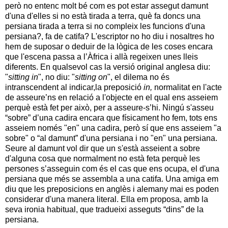
però no entenc molt bé com es pot estar assegut damunt
d'una d'elles si no està tirada a terra, què fa doncs una
persiana tirada a terra si no compleix les funcions d'una
persiana?, fa de catifa? L'escriptor no ho diu i nosaltres ho
hem de suposar o deduir de la lògica de les coses encara
que l'escena passa a l’Àfrica i allà regeixen unes lleis
diferents. En qualsevol cas la versió original anglesa diu:
"
sitting in
", no diu: "
sitting on
", el dilema no és
intranscendent al indicar,la preposició
in,
normalitat en l'acte
de asseure’ns en relació a l'objecte en el qual ens asseiem
perquè està fet per això, per a asseure-s’hi. Ningú s'asseu
“sobre” d’una cadira encara que físicament ho fem, tots ens
asseiem només "en" una cadira, però sí que ens asseiem "a
sobre" o “al damunt” d'una persiana i no "en" una persiana.
Seure al damunt vol dir que un s'està asseient a sobre
d'alguna cosa que normalment no està feta perquè les
persones s’asseguin com és el cas que ens ocupa, el d'una
persiana que més se assembla a una catifa. Una amiga em
diu que les preposicions en anglès i alemany mai es poden
considerar d'una manera literal. Ella em proposa, amb la
seva ironia habitual, que tradueixi asseguts “dins” de la
persiana.