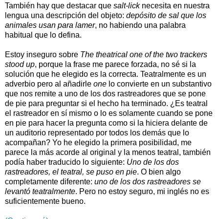
También hay que destacar que
salt-lick
necesita en nuestra
lengua una descripción del objeto:
depósito de sal que los
animales usan para lamer
, no habiendo una palabra
habitual que lo defina.
Estoy inseguro sobre
The theatrical one of the two trackers
stood up
, porque la frase me parece forzada, no sé si la
solución que he elegido es la correcta. Teatralmente es un
adverbio pero al añadirle
one
lo convierte en un substantivo
que nos remite a uno de los dos rastreadores que se pone
de pie para preguntar si el hecho ha terminado. ¿Es teatral
el rastreador en sí mismo o lo es solamente cuando se pone
en pie para hacer la pregunta como si la hiciera delante de
un auditorio representado por todos los demás que lo
acompañan? Yo he elegido la primera posibilidad, me
parece la más acorde al original y la menos teatral, también
podía haber traducido lo siguiente:
Uno de los dos
rastreadores, el teatral, se puso en pie
. O bien algo
completamente diferente:
uno de los dos rastreadores se
levantó teatralmente
. Pero no estoy seguro, mi inglés no es
suficientemente bueno.