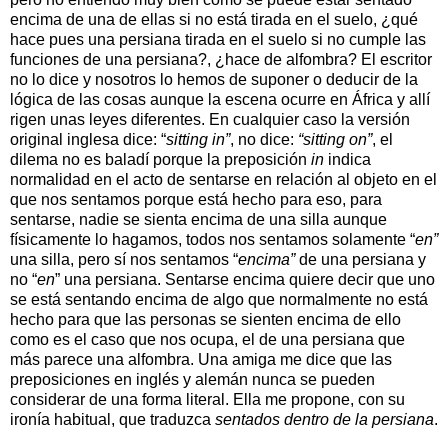
encima de una de ellas si no está tirada en el suelo, ¿qué
hace pues una persiana tirada en el suelo si no cumple las
funciones de una persiana?, ¿hace de alfombra? El escritor
no lo dice y nosotros lo hemos de suponer o deducir de la
lógica de las cosas aunque la escena ocurre en África y allí
rigen unas leyes diferentes. En cualquier caso la versión
original inglesa dice: “
sitting in”
, no dice:
“sitting on”
, el
dilema no es baladí porque la preposición
in
indica
normalidad en el acto de sentarse en relación al objeto en el
que nos sentamos porque está hecho para eso, para
sentarse, nadie se sienta encima de una silla aunque
físicamente lo hagamos, todos nos sentamos solamente “
en”
una silla, pero sí nos sentamos “
encima”
de una persiana y
no “
en
” una persiana. Sentarse encima quiere decir que uno
se está sentando encima de algo que normalmente no está
hecho para que las personas se sienten encima de ello
como es el caso que nos ocupa, el de una persiana que
más parece una alfombra. Una amiga me dice que las
preposiciones en inglés y alemán nunca se pueden
considerar de una forma literal. Ella me propone, con su
ironía habitual, que traduzca
sentados dentro de la persiana
.