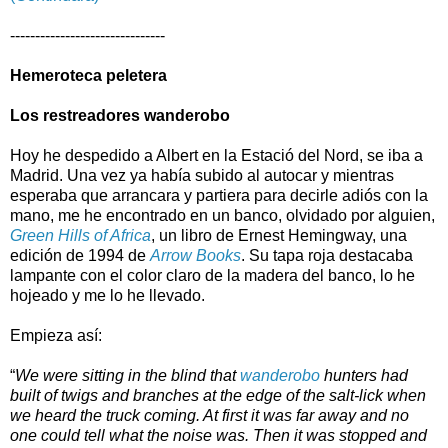
-------------------------------
Hemeroteca peletera
Los restreadores wanderobo
Hoy he despedido a Albert en
la Estació
del Nord, se iba a
Madrid. Una vez ya había subido al autocar y mientras
esperaba que arrancara y partiera para decirle adiós con la
mano, me he encontrado en un banco, olvidado por alguien,
Green Hills of Africa
, un libro de Ernest Hemingway, una
edición de 1994 de
Arrow Books
. Su tapa roja destacaba
lampante con el color claro de la madera del banco, lo he
hojeado y me lo he llevado.
Empieza así:
“
We were sitting in the blind that
wanderobo
hunters had
built of twigs and branches at the edge of the salt-lick when
we heard the truck coming. At first it was far away and no
one could tell what the noise was. Then it was stopped and