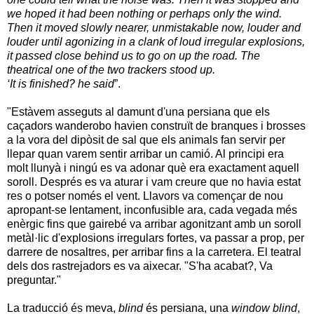
we hoped it had been nothing or perhaps only the wind.
Then it moved slowly nearer, unmistakable now, louder and
louder until agonizing in a clank of loud irregular explosions,
it passed close behind us to go on up the road. The
theatrical one of the two trackers stood up.
‘It is finished? he said
”.
"Estàvem asseguts al damunt d'una persiana que els
caçadors wanderobo havien construït de branques i brosses
a la vora del dipòsit de sal que els animals fan servir per
llepar quan varem sentir arribar un camió. Al principi era
molt llunyà i ningú es va adonar què era exactament aquell
soroll. Després es va aturar i vam creure que no havia estat
res o potser només el vent. Llavors va començar de nou
apropant-se lentament, inconfusible ara, cada vegada més
enèrgic fins que gairebé va arribar agonitzant amb un soroll
metàl·lic d'explosions irregulars fortes, va passar a prop, per
darrere de nosaltres, per arribar fins a la carretera. El teatral
dels dos rastrejadors es va aixecar. "S'ha acabat?, Va
preguntar."
La traducció és meva,
blind
és persiana, una
window blind
,