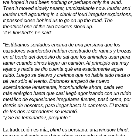
we hoped it had been nothing or perhaps only the wind.
Then it moved slowly nearer, unmistakable now, louder and
louder until agonizing in a clank of loud irregular explosions,
it passed close behind us to go on up the road. The
theatrical one of the two trackers stood up.
‘It is finished?, he said
”.
"
Estábamos sentados encima de una persiana que los
cazadores wanderobo habían construido de ramas y brozas
en el borde del depósito de sal que los animales usan para
lamer cuando oímos llegar un camión. Al principio era muy
lejano y nadie se dio cuenta qué era exactamente aquel
ruido. Luego se detuvo y creímos que no había sido nada o
tal vez sólo el viento. Entonces empezó de nuevo
acercándose lentamente, inconfundible ahora, cada vez
más enérgico hasta que casi llegó agonizando con un ruido
metálico de explosiones irregulares fuertes, pasó cerca, por
detrás de nosotros, para llegar hasta la carretera. El teatral
de los dos rastreadores se levantó.
"¿Se ha terminado?, pregunto.
"
La traducción es mía,
blind
es persiana, una
window blind
,
pero no entiendo muy bien cómo se puede estar sentado