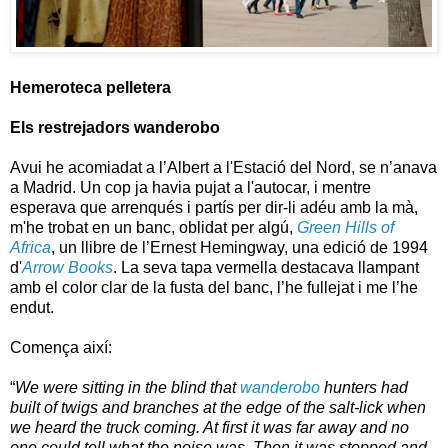
Hemeroteca pelletera
Els restrejadors wanderobo
Avui he acomiadat a l’Albert a l'Estació del Nord, se n’anava
a Madrid. Un cop ja havia pujat a l'autocar, i mentre
esperava que arrenqués i partís per dir-li adéu amb la mà,
m'he trobat en un banc, oblidat per algú,
Green Hills of
Africa
, un llibre de l’Ernest Hemingway, una edició de 1994
d'
Arrow Books
. La seva tapa vermella destacava llampant
amb el color clar de la fusta del banc, l’he fullejat i me l’he
endut.
Comença així:
“
We were sitting in the blind that
wanderobo
hunters had
built of twigs and branches at the edge of the salt-lick when
we heard the truck coming. At first it was far away and no
one could tell what the noise was. Then it was stopped and