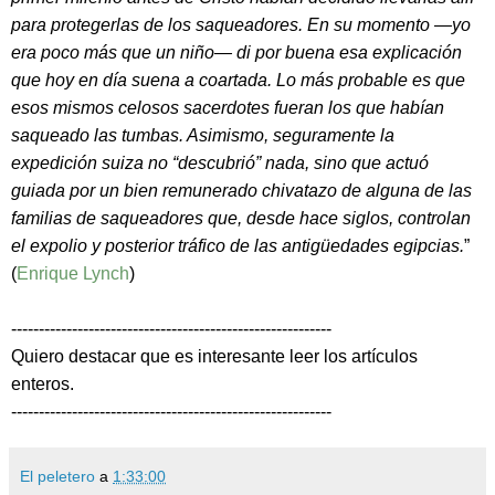
para protegerlas de los saqueadores. En su momento —yo
era poco más que un niño— di por buena esa explicación
que hoy en día suena a coartada. Lo más probable es que
esos mismos celosos sacerdotes fueran los que habían
saqueado las tumbas. Asimismo, seguramente la
expedición suiza no “descubrió” nada, sino que actuó
guiada por un bien remunerado chivatazo de alguna de las
familias de saqueadores que, desde hace siglos, controlan
el expolio y posterior tráfico de las antigüedades egipcias.
”
(
Enrique Lynch
)
----------------------------------------------------------
Quiero destacar que es interesante leer los artículos
enteros.
----------------------------------------------------------
El peletero
a
1:33:00