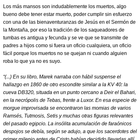
Los más mansos son indudablemente los muertos, algo
bueno debe tener estar muerto, poder cumplir sin esfuerzo
con una de las bienaventuranzas de Jesús en el Sermón de
la Montaña, por eso la tradición de los saqueadores de
tumbas es antigua y fecunda y se ve que se transmite de
padres a hijos como si fuera un oficio cualquiera, un oficio
fácil porque los muertos no se quejan ni cuando alguien
roba lo que ya no es suyo.
“(...) En su libro, Marek narraba con hábil suspense el
hallazgo en 1860 de otro escondite similar a la KV 40: la
cueva DB320, situada en un punto cercano a Deir el Bahari,
en la necrópolis de Tebas, frente a Luxor. En esa especie de
morgue improvisada se encontraron las momias de varios
Ramsés, Tutmosis, Setis y muchas otras figuras relevantes
del pasado egipcio. La insólita acumulación de faraónicos
despojos se debía, según se adujo, a que los sacerdotes del
primer milenio antes de Cristo habían decidido llevarlas allí