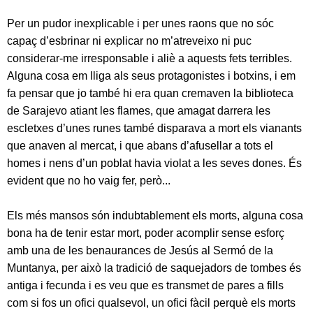
Per un pudor inexplicable i per unes raons que no sóc
capaç d’esbrinar ni explicar no m’atreveixo ni puc
considerar-me irresponsable i aliè a aquests fets terribles.
Alguna cosa em lliga als seus protagonistes i botxins, i em
fa pensar que jo també hi era quan cremaven la biblioteca
de Sarajevo atiant les flames, que amagat darrera les
escletxes d’unes runes també disparava a mort els vianants
que anaven al mercat, i que abans d’afusellar a tots el
homes i nens d’un poblat havia violat a les seves dones. És
evident que no ho vaig fer, però...
Els més mansos són indubtablement els morts, alguna cosa
bona ha de tenir estar mort, poder acomplir sense esforç
amb una de les benaurances de Jesús al Sermó de la
Muntanya, per això la tradició de saquejadors de tombes és
antiga i fecunda i es veu que es transmet de pares a fills
com si fos un ofici qualsevol, un ofici fàcil perquè els morts