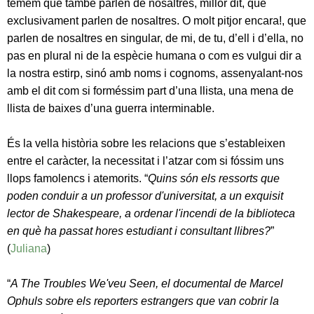
temem que també parlen de nosaltres, millor dit, que
exclusivament parlen de nosaltres. O molt pitjor encara!, que
parlen de nosaltres en singular, de mi, de tu, d’ell i d’ella, no
pas en plural ni de la espècie humana o com es vulgui dir a
la nostra estirp, sinó amb noms i cognoms, assenyalant-nos
amb el dit com si forméssim part d’una llista, una mena de
llista de baixes d’una guerra interminable.
És la vella història sobre les relacions que s’estableixen
entre el caràcter, la necessitat i l’atzar com si fóssim uns
llops famolencs i atemorits. “
Quins són els ressorts que
poden conduir a un professor d'universitat, a un exquisit
lector de Shakespeare, a ordenar l'incendi de la biblioteca
en què ha passat hores estudiant i consultant llibres?
”
(
Juliana
)
“
A The Troubles We'veu Seen, el documental de Marcel
Ophuls sobre els reporters estrangers que van cobrir la