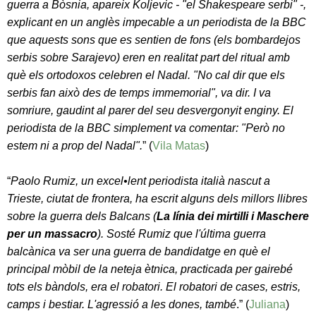
guerra a Bòsnia, apareix Koljevic - "el Shakespeare serbi" -,
explicant en un anglès impecable a un periodista de la BBC
que aquests sons que es sentien de fons (els bombardejos
serbis sobre Sarajevo) eren en realitat part del ritual amb
què els ortodoxos celebren el Nadal. "No cal dir que els
serbis fan això des de temps immemorial", va dir. I va
somriure, gaudint al parer del seu desvergonyit enginy. El
periodista de la BBC simplement va comentar: "Però no
estem ni a prop del Nadal".
” (
Vila Matas
)
“
Paolo Rumiz, un excel•lent periodista italià nascut a
Trieste, ciutat de frontera, ha escrit alguns dels millors llibres
sobre la guerra dels Balcans (
La línia dei mirtilli i Maschere
per un massacro
). Sosté Rumiz que l'última guerra
balcànica va ser una guerra de bandidatge en què el
principal mòbil de la neteja ètnica, practicada per gairebé
tots els bàndols, era el robatori. El robatori de cases, estris,
camps i bestiar. L'agressió a les dones, també
.” (
Juliana
)