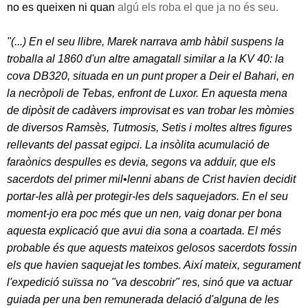
no es queixen ni quan
algú els roba el que ja no és seu.
"(...) En el seu llibre, Marek narrava amb hàbil suspens la
troballa al 1860 d'un altre amagatall similar a la KV 40: la
cova DB320, situada en un punt proper a Deir el Bahari, en
la necròpoli de Tebas, enfront de Luxor. En aquesta mena
de dipòsit de cadàvers improvisat es van trobar les mòmies
de diversos Ramsès, Tutmosis, Setis i moltes altres figures
rellevants del passat egipci. La insòlita acumulació de
faraònics despulles es devia, segons va adduir, que els
sacerdots del primer mil•lenni abans de Crist havien decidit
portar-les allà per protegir-les dels saquejadors. En el seu
moment-jo era poc més que un nen, vaig donar per bona
aquesta explicació que avui dia sona a coartada. El més
probable és que aquests mateixos gelosos sacerdots fossin
els que havien saquejat les tombes. Així mateix, segurament
l'expedició suïssa no "va descobrir" res, sinó que va actuar
guiada per una ben remunerada delació d'alguna de les