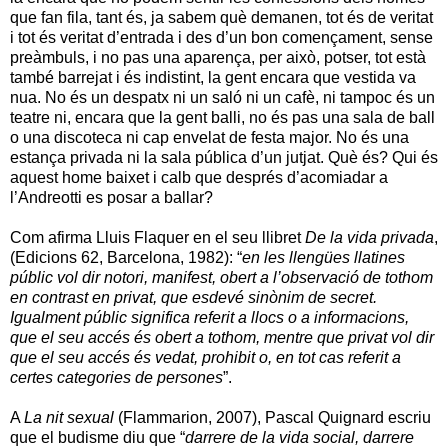
que fan fila, tant és, ja sabem què demanen, tot és de veritat
i tot és veritat d’entrada i des d’un bon començament, sense
preàmbuls, i no pas una aparença, per això, potser, tot està
també barrejat i és indistint, la gent encara que vestida va
nua. No és un despatx ni un saló ni un cafè, ni tampoc és un
teatre ni, encara que la gent balli, no és pas una sala de ball
o una discoteca ni cap envelat de festa major. No és una
estança privada ni la sala pública d’un jutjat. Què és? Qui és
aquest home baixet i calb que després d’acomiadar a
l’Andreotti es posar a ballar?
Com afirma Lluis Flaquer en el seu llibret
De la vida privada
,
(Edicions 62, Barcelona, 1982): “
en les llengües llatines
públic vol dir notori, manifest, obert a l’observació de tothom
en contrast en privat, que esdevé sinònim de secret.
Igualment públic significa referit a llocs o a informacions,
que el seu accés és obert a tothom, mentre que privat vol dir
que el seu accés és vedat, prohibit o, en tot cas referit a
certes categories de persones
”.
A
La nit sexual
(Flammarion, 2007), Pascal Quignard escriu
que el budisme diu que “
darrere de la vida social, darrere