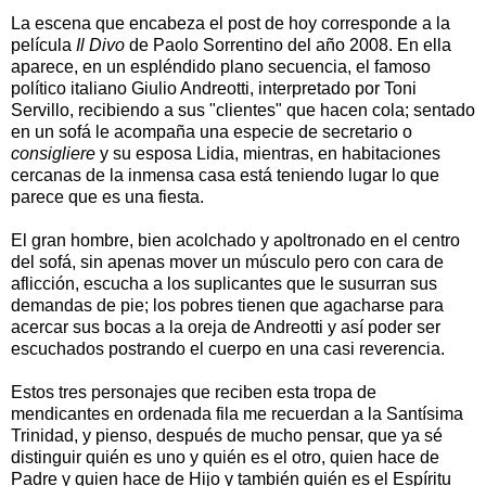
La escena que encabeza el post de hoy corresponde a la
película
Il Divo
de Paolo Sorrentino del año 2008. En ella
aparece, en un espléndido plano secuencia, el famoso
político italiano Giulio Andreotti, interpretado por Toni
Servillo, recibiendo a sus "clientes" que hacen cola; sentado
en un sofá le acompaña una especie de secretario o
consigliere
y su esposa Lidia, mientras, en habitaciones
cercanas de la inmensa casa está teniendo lugar lo que
parece que es una fiesta.
El gran hombre, bien acolchado y apoltronado en el centro
del sofá, sin apenas mover un músculo pero con cara de
aflicción, escucha a los suplicantes que le susurran sus
demandas de pie; los pobres tienen que agacharse para
acercar sus bocas a la oreja de Andreotti y así poder ser
escuchados postrando el cuerpo en una casi reverencia.
Estos tres personajes que reciben esta tropa de
mendicantes en ordenada fila me recuerdan a la Santísima
Trinidad, y pienso, después de mucho pensar, que ya sé
distinguir quién es uno y quién es el otro, quien hace de
Padre y quien hace de Hijo y también quién es el Espíritu