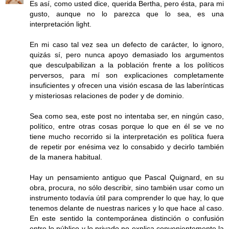
Es así, como usted dice, querida Bertha, pero ésta, para mi
gusto, aunque no lo parezca que lo sea, es una
interpretación light.
En mi caso tal vez sea un defecto de carácter, lo ignoro,
quizás sí, pero nunca apoyo demasiado los argumentos
que desculpabilizan a la población frente a los políticos
perversos, para mí son explicaciones completamente
insuficientes y ofrecen una visión escasa de las laberínticas
y misteriosas relaciones de poder y de dominio.
Sea como sea, este post no intentaba ser, en ningún caso,
político, entre otras cosas porque lo que en él se ve no
tiene mucho recorrido si la interpretación es política fuera
de repetir por enésima vez lo consabido y decirlo también
de la manera habitual.
Hay un pensamiento antiguo que Pascal Quignard, en su
obra, procura, no sólo describir, sino también usar como un
instrumento todavía útil para comprender lo que hay, lo que
tenemos delante de nuestras narices y lo que hace al caso.
En este sentido la contemporánea distinción o confusión
entre lo público y lo privado no explica convenientemente la