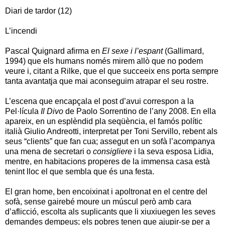
Diari de tardor (12)
L’incendi
Pascal Quignard afirma en
El sexe i l’espant
(Gallimard,
1994) que els humans només mirem allò que no podem
veure i, citant a Rilke, que el que succeeix ens porta sempre
tanta avantatja que mai aconseguim atrapar el seu rostre.
L’escena que encapçala el post d’avui correspon a la
Pel·lícula
Il Divo
de Paolo Sorrentino de l’any 2008. En ella
apareix, en un esplèndid pla seqüència, el famós polític
italià Giulio Andreotti, interpretat per Toni Servillo, rebent als
seus “clients” que fan cua; assegut en un sofà l’acompanya
una mena de secretari o
consigliere
i la seva esposa Lidia,
mentre, en habitacions properes de la immensa casa està
tenint lloc el que sembla que és una festa.
El gran home, ben encoixinat i apoltronat en el centre del
sofà, sense gairebé moure un múscul però amb cara
d’aflicció, escolta als suplicants que li xiuxiuegen les seves
demandes dempeus; els pobres tenen que ajupir-se per a