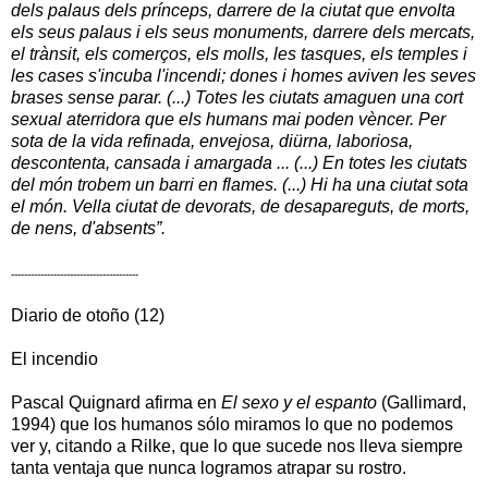
dels palaus dels prínceps, darrere de la ciutat que envolta
els seus palaus i els seus monuments, darrere dels mercats,
el trànsit, els comerços, els molls, les tasques, els temples i
les cases s'incuba l'incendi; dones i homes aviven les seves
brases sense parar. (...) Totes les ciutats amaguen una cort
sexual aterridora que els humans mai poden vèncer. Per
sota de la vida refinada, envejosa, diürna, laboriosa,
descontenta, cansada i amargada ... (...) En totes les ciutats
del món trobem un barri en flames. (...) Hi ha una ciutat sota
el món. Vella ciutat de devorats, de desapareguts, de morts,
de nens, d'absents”.
---------------------------------------
Diario de otoño (12)
El incendio
Pascal Quignard afirma en
El sexo y el espanto
(Gallimard,
1994)
que los humanos sólo miramos lo que no podemos
ver y, citando a Rilke, que lo que sucede nos lleva siempre
tanta ventaja que nunca logramos atrapar su rostro.