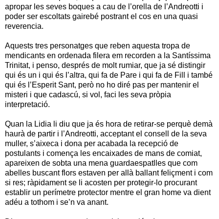
apropar les seves boques a cau de l’orella de l’Andreotti i
poder ser escoltats gairebé postrant el cos en una quasi
reverencia.
Aquests tres personatges que reben aquesta tropa de
mendicants en ordenada filera em recorden a la Santíssima
Trinitat, i penso, després de molt rumiar, que ja sé distingir
qui és un i qui és l’altra, qui fa de Pare i qui fa de Fill i també
qui és l’Esperit Sant, però no ho diré pas per mantenir el
misteri i que cadascú, si vol, faci les seva pròpia
interpretació.
Quan la Lidia li diu que ja és hora de retirar-se perquè demà
haurà de partir i l’Andreotti, acceptant el consell de la seva
muller, s’aixeca i dona per acabada la recepció de
postulants i comença les encaixades de mans de comiat,
apareixen de sobta una mena guardaespatlles que com
abelles buscant flors estaven per allà ballant feliçment i com
si res; ràpidament se li acosten per protegir-lo procurant
establir un perímetre protector mentre el gran home va dient
adéu a tothom i se’n va anant.