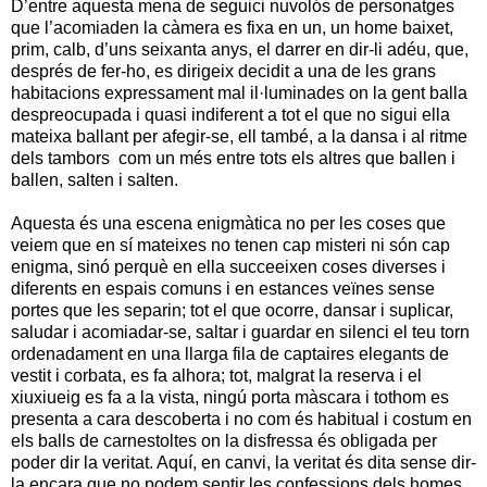
D’entre aquesta mena de seguici nuvolós de personatges
que l’acomiaden la càmera es fixa en un, un home baixet,
prim, calb, d’uns seixanta anys, el darrer en dir-li adéu, que,
després de fer-ho, es dirigeix decidit a una de les grans
habitacions expressament mal il·luminades on la gent balla
despreocupada i quasi indiferent a tot el que no sigui ella
mateixa ballant
per afegir-se, ell també, a la dansa i al ritme
dels tambors com un més entre tots els altres que ballen i
ballen, salten i salten.
Aquesta és una escena enigmàtica no per les coses que
veiem que en sí mateixes no tenen cap misteri ni són cap
enigma, sinó perquè en ella succeeixen coses diverses i
diferents en espais comuns i en estances veïnes sense
portes que les separin; tot el que ocorre, dansar i suplicar,
saludar i acomiadar-se, saltar i guardar en silenci el teu torn
ordenadament en una llarga fila de captaires elegants de
vestit i corbata, es fa alhora; tot, malgrat la reserva i el
xiuxiueig es fa a la vista, ningú porta màscara i tothom es
presenta a cara descoberta i no com és habitual i costum en
els balls de carnestoltes on la disfressa és obligada per
poder dir la veritat. Aquí, en canvi, la veritat és dita sense dir-
la encara que no podem sentir les confessions dels homes