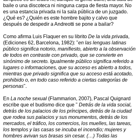
baile o una discoteca ni ninguna carpa de fiesta mayor. No
es una estancia privada ni la sala pública de un juzgado.
¿Qué es? ¿Quién es este hombre bajito y calvo que
después de despedir a Andreotti se pone a bailar?
Como afirma Luis Flaquer en su librito
De la vida privada
,
(Ediciones 62, Barcelona, ​​1982): "
en las lenguas latinas
público significa notorio, manifiesto, abierto a la observación
de todos en contraste con privado, que se convierte en
sinónimo de secreto. Igualmente público significa referido a
lugares o informaciones, que su acceso es abierto a todos,
mientras que privado significa que su acceso está acotado,
prohibido o, en todo caso referido a ciertas categorías de
personas
".
En
La noche sexual
(Flammarion, 2007), Pascal Quignard
escribe que el budismo dice que "
Detrás de la vida social,
detrás de los palacios de los príncipes, detrás de la ciudad
que rodea sus palacios y sus monumentos, detrás de los
mercados, el tráfico, los comercios, los muelles, las tareas,
los templos y las casas se incuba el incendio; mujeres y
hombres avivan sus brasas sin cesar. (…) Todas las