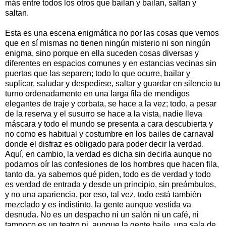
más entre todos los otros que bailan y bailan, saltan y
saltan.
Esta es una escena enigmática no por las cosas que vemos
que en sí mismas no tienen ningún misterio ni son ningún
enigma, sino porque en ella suceden cosas diversas y
diferentes en espacios comunes y en estancias vecinas sin
puertas que las separen; todo lo que ocurre, bailar y
suplicar, saludar y despedirse, saltar y guardar en silencio tu
turno ordenadamente en una larga fila de mendigos
elegantes de traje y corbata, se hace a la vez; todo, a pesar
de la reserva y el susurro se hace a la vista, nadie lleva
máscara y todo el mundo se presenta a cara descubierta y
no como es habitual y costumbre en los bailes de carnaval
donde el disfraz es obligado para poder decir la verdad.
Aquí, en cambio, la verdad es dicha sin decirla aunque no
podamos oír las confesiones de los hombres que hacen fila,
tanto da, ya sabemos qué piden, todo es de verdad y todo
es verdad de entrada y desde un principio, sin preámbulos,
y no una apariencia, por eso, tal vez, todo está también
mezclado y es indistinto, la gente aunque vestida va
desnuda. No es un despacho ni un salón ni un café, ni
tampoco es un teatro ni, aunque la gente baile, una sala de