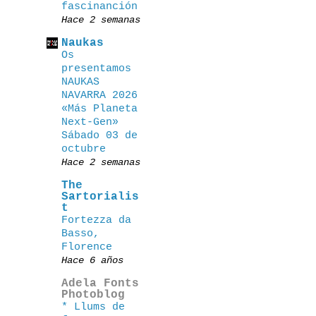
fascinanción
Hace 2 semanas
Naukas
Os
presentamos
NAUKAS
NAVARRA 2026
«Más Planeta
Next-Gen»
Sábado 03 de
octubre
Hace 2 semanas
The
Sartorialis
t
Fortezza da
Basso,
Florence
Hace 6 años
Adela Fonts
Photoblog
* Llums de