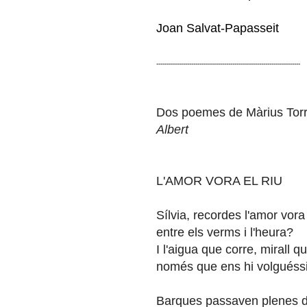
Joan Salvat-Papasseit
----------------------------------------------------------------------
Dos poemes de Màrius Torr
Albert
L'AMOR VORA EL RIU
Sílvia, recordes l'amor vora 
entre els verms i l'heura?
I l'aigua que corre, mirall 
només que ens hi volguéss
Barques passaven plenes 