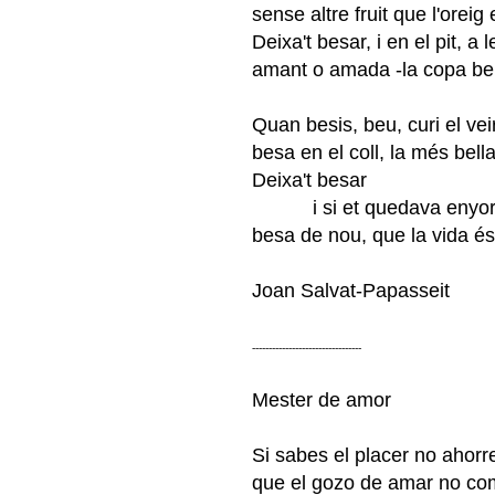
sense altre fruit que l'oreig
Deixa't besar, i en el pit, a
amant o amada -la copa ben
Quan besis, beu, curi el vei
besa en el coll, la més bell
Deixa't besar
i si et quedava enyo
besa de nou, que la vida é
Joan Salvat-Papasseit
---------------------------------
Mester de amor
Si sabes el placer no ahorr
que el gozo de amar no co