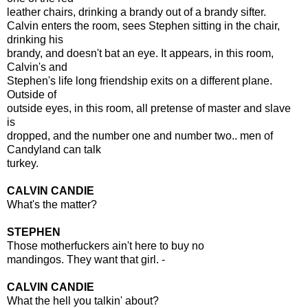
leather chairs, drinking a brandy out of a brandy sifter.
Calvin enters the room, sees Stephen sitting in the chair,
drinking his
brandy, and doesn't bat an eye. It appears, in this room,
Calvin's and
Stephen's life long friendship exits on a different plane.
Outside of
outside eyes, in this room, all pretense of master and slave
is
dropped, and the number one and number two.. men of
Candyland can talk
turkey.
CALVIN CANDIE
What's the matter?
STEPHEN
Those motherfuckers ain't here to buy no
mandingos. They want that girl. -
CALVIN CANDIE
What the hell you talkin' about?