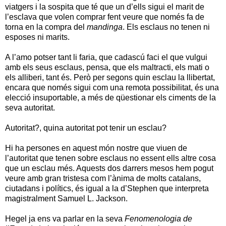
viatgers i la sospita que té que un d’ells sigui el marit de
l’esclava que volen comprar fent veure que només fa de
torna en la compra del
mandinga
. Els esclaus no tenen ni
esposes ni marits.
A l’amo potser tant li faria, que cadascú faci el que vulgui
amb els seus esclaus, pensa, que els maltracti, els mati o
els alliberi, tant és. Però per segons quin esclau la llibertat,
encara que només sigui com una remota possibilitat, és una
elecció insuportable, a més de qüestionar els ciments de la
seva autoritat.
Autoritat?, quina autoritat pot tenir un esclau?
Hi ha persones en aquest món nostre que viuen de
l’autoritat que tenen sobre esclaus no essent ells altre cosa
que un esclau més. Aquests dos darrers mesos hem pogut
veure amb gran tristesa com l’ànima de molts catalans,
ciutadans i polítics, és igual a la d’Stephen que interpreta
magistralment Samuel L. Jackson.
Hegel ja ens va parlar en la seva
Fenomenologia de