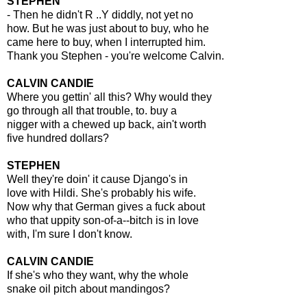
STEPHEN
- Then he didn't R ..Y diddly, not yet no
how. But he was just about to buy, who he
came here to buy, when I interrupted him.
Thank you Stephen - you're welcome Calvin.
CALVIN CANDIE
Where you gettin' all this? Why would they
go through all that trouble, to. buy a
nigger with a chewed up back, ain't worth
five hundred dollars?
STEPHEN
Well they're doin' it cause Django's in
love with Hildi. She's probably his wife.
Now why that German gives a fuck about
who that uppity son-of-a--bitch is in love
with, I'm sure I don't know.
CALVIN CANDIE
If she's who they want, why the whole
snake oil pitch about mandingos?