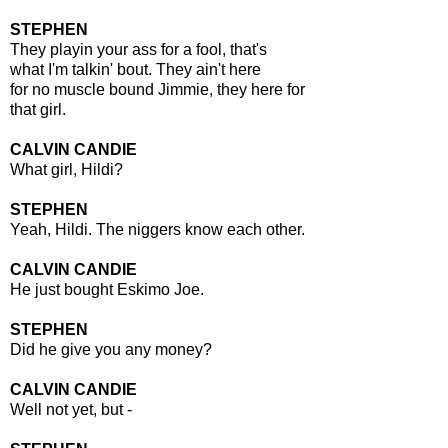
STEPHEN
They playin your ass for a fool, that's
what I'm talkin' bout. They ain't here
for no muscle bound Jimmie, they here for
that girl.
CALVIN CANDIE
What girl, Hildi?
STEPHEN
Yeah, Hildi. The niggers know each other.
CALVIN CANDIE
He just bought Eskimo Joe.
STEPHEN
Did he give you any money?
CALVIN CANDIE
Well not yet, but -