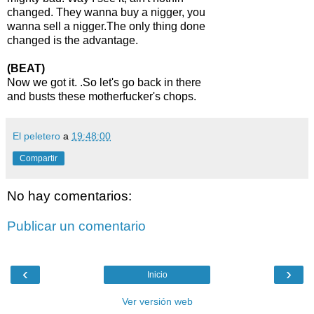
changed. They wanna buy a nigger, you
wanna sell a nigger.The only thing done
changed is the advantage.
(BEAT)
Now we got it. .So let's go back in there
and busts these motherfucker's chops.
El peletero
a
19:48:00
Compartir
No hay comentarios:
Publicar un comentario
‹
›
Inicio
Ver versión web