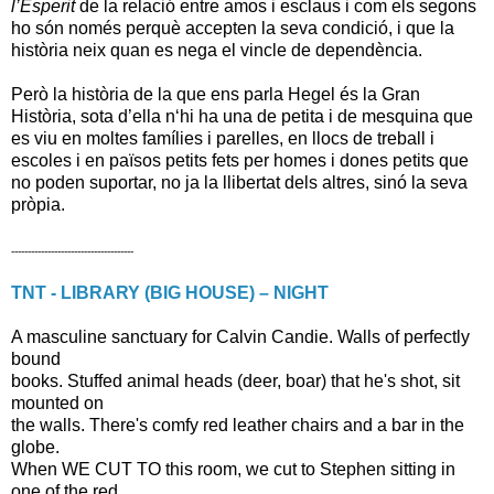
l’Esperit
de la relació entre amos i esclaus i com els segons
ho són només perquè accepten la seva condició, i que la
història neix quan es nega el vincle de dependència.
Però la història de la que ens parla Hegel és la Gran
Història, sota d’ella n‘hi ha una de petita i de mesquina que
es viu en moltes famílies i parelles, en llocs de treball i
escoles i en països petits fets per homes i dones petits que
no poden suportar, no ja la llibertat dels altres, sinó la seva
pròpia.
-------------------------------------
TNT - LIBRARY (BIG HOUSE) – NIGHT
A masculine sanctuary for Calvin Candie. Walls of perfectly
bound
books. Stuffed animal head
s (deer, boar) that he's shot, sit
mounted on
the walls. There's comfy red leather chairs and a bar in the
globe.
When WE CUT TO this room, we cut to Stephen sitting in
one of the red