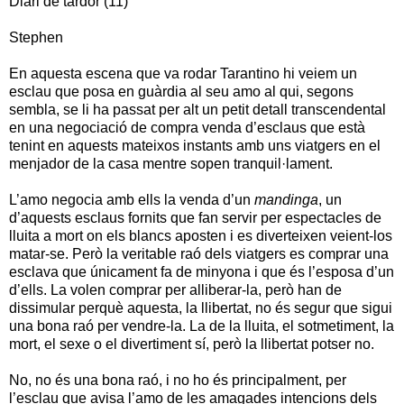
Diari de tardor (11)
Stephen
En aquesta escena que va rodar Tarantino hi veiem un
esclau que posa en guàrdia al seu amo al qui, segons
sembla, se li ha passat per alt un petit detall transcendental
en una negociació de compra venda d’esclaus que està
tenint en aquests mateixos instants amb uns viatgers en el
menjador de la casa mentre sopen tranquil·lament.
L’amo negocia amb ells la venda d’un
mandinga
, un
d’aquests esclaus fornits que fan servir per espectacles de
lluita a mort on els blancs aposten i es diverteixen veient-los
matar-se. Però la veritable raó dels viatgers es comprar una
esclava que únicament fa de minyona i que és l’esposa d’un
d’ells. La volen comprar per alliberar-la, però han de
dissimular perquè aquesta, la llibertat, no és segur que sigui
una bona raó per vendre-la. La de la lluita, el sotmetiment, la
mort, el sexe o el divertiment sí, però la llibertat potser no.
No, no és una bona raó, i no ho és principalment, per
l’esclau que avisa l’amo de les amagades intencions dels