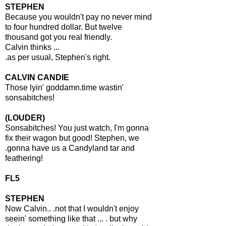
STEPHEN
Because you wouldn't pay no never mind
to four hundred dollar. But twelve
thousand got you real friendly.
Calvin thinks ...
.as per usual, Stephen's right.
CALVIN CANDIE
Those lyin' goddamn.time wastin'
sonsabitches!
(LOUDER)
Sonsabitches! You just watch, I'm gonna
fix their wagon but good! Stephen, we
.gonna have us a Candyland tar and
feathering!
FL5
STEPHEN
Now Calvin.. .not that I wouldn't enjoy
seein' something like that ... . but why