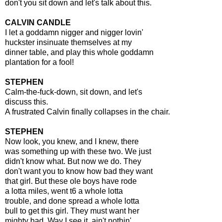
don't you sit down and let's talk about this.
CALVIN CANDLE
I let a goddamn nigger and nigger lovin'
huckster insinuate themselves at my
dinner table, and play this whole goddamn
plantation for a fool!
STEPHEN
Calm-the-fuck-down, sit down, and let's
discuss this.
A frustrated Calvin finally collapses in the chair.
STEPHEN
Now look, you knew, and I knew, there
was something up with these two. We just
didn't know what. But now we do. They
don't want you to know how bad they want
that girl. But these ole boys have rode
a lotta miles, went t6 a whole lotta
trouble, and done spread a whole lotta
bull to get this girl. They must want her
mighty bad. Way I see it, ain't nothin'