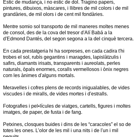
Estic de mudança, i no estic de dol. Tragino papers,
pintures, dibuixos, màscares, i llibres de mil colors i de mil
grandàries, de mil olors i de cent mil fondàries.
Mentre somio sol transporto de mil maneres moltes menes
de consol, des de la cova del tresor d'Alí Babá a la
d'Edmond Dantés, del segon segona a la del cinquè tercera.
En cada prestatgeria hi ha sorpreses, en cada cadira t'hi
trobes el sol, rubís gegantins i maragdes, lapislàtzulis i
safirs, diamants irisats, transparents i aureolats, perles
naturals, òpals enormes, coralls vermellosos i ònix negres
com les ànimes d'alguns mortals.
Meravelles i cofres plens de records inigualables, de vides
viscudes i de miralls, de vides mortes i d'estralls.
Fotografies i pel•lícules de viatges, cartells, figures i moltes
imatges, de paper, de fusta i de fang.
Petxines, closques buides i dins de les “caracoles” el so de
totes les ones. L’olor de les mil i una nits i de l'un i mil
neguits.