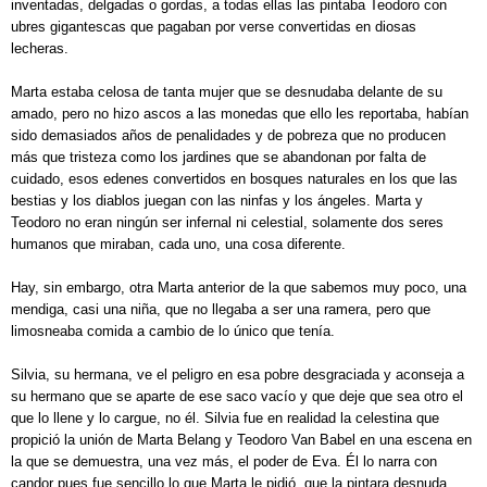
inventadas, delgadas o gordas, a todas ellas las pintaba Teodoro con
ubres gigantescas que pagaban por verse convertidas en diosas
lecheras.
Marta estaba celosa de tanta mujer que se desnudaba delante de su
amado, pero no hizo ascos a las monedas que ello les reportaba, habían
sido demasiados años de penalidades y de pobreza que no producen
más que tristeza como los jardines que se abandonan por falta de
cuidado, esos edenes convertidos en bosques naturales en los que las
bestias y los diablos juegan con las ninfas y los ángeles. Marta y
Teodoro no eran ningún ser infernal ni celestial, solamente dos seres
humanos que miraban, cada uno, una cosa diferente.
Hay, sin embargo, otra Marta anterior de la que sabemos muy poco, una
mendiga, casi una niña, que no llegaba a ser una ramera, pero que
limosneaba comida a cambio de lo único que tenía.
Silvia, su hermana, ve el peligro en esa pobre desgraciada y aconseja a
su hermano que se aparte de ese saco vacío y que deje que sea otro el
que lo llene y lo cargue, no él. Silvia fue en realidad la celestina que
propició la unión de Marta Belang y Teodoro Van Babel en una escena en
la que se demuestra, una vez más, el poder de Eva. Él lo narra con
candor pues fue sencillo lo que Marta le pidió, que la pintara desnuda,