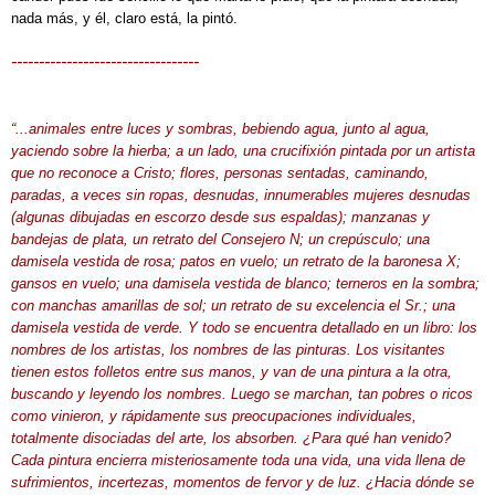
nada más, y él, claro está, la pintó.
----------------------------------
“...animales entre luces y sombras, bebiendo agua, junto al agua,
yaciendo sobre la hierba; a un lado, una crucifixión pintada por un artista
que no reconoce a Cristo; flores, personas sentadas, caminando,
paradas, a veces sin ropas, desnudas, innumerables mujeres desnudas
(algunas dibujadas en escorzo desde sus espaldas); manzanas y
bandejas de plata, un retrato del Consejero N; un crepúsculo; una
damisela vestida de rosa; patos en vuelo; un retrato de la baronesa X;
gansos en vuelo; una damisela vestida de blanco; terneros en la sombra;
con manchas amarillas de sol; un retrato de su excelencia el Sr.; una
damisela vestida de verde. Y todo se encuentra detallado en un libro: los
nombres de los artistas, los nombres de las pinturas. Los visitantes
tienen estos folletos entre sus manos, y van de una pintura a la otra,
buscando y leyendo los nombres. Luego se marchan, tan pobres o ricos
como vinieron, y rápidamente sus preocupaciones individuales,
totalmente disociadas del arte, los absorben. ¿Para qué han venido?
Cada pintura encierra misteriosamente toda una vida, una vida llena de
sufrimientos, incertezas, momentos de fervor y de luz. ¿Hacia dónde se