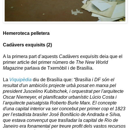
Hemeroteca pelletera
Cadàvers exquisits (2)
A la primera part d’aquests
Cadàvers exquisits
deia que el
primer article del primer número de
The New World
Magazine
parlava de
Txernòbil
i de Brasília.
La
Viquipèdia
diu de Brasília que:
“
Brasília i DF són el
resultat d'un ambiciós projecte urbà posat en marxa pel
president Juscelino Kubitschek, i orquestrat per l'arquitecte
Oscar Niemeyer, el planificador urbanístic Lúcio Costa i
l'arquitecte paisatgista Roberto Burle Marx. El concepte
d'una capital interior va ser concebut per primer cop el
1823
per l'estadista brasiler
José Bonifácio de Andrada e Silva
,
que estava convençut que traslladar la capital de
Rio de
Janeiro
era fonamental per treure profit dels vastos recursos