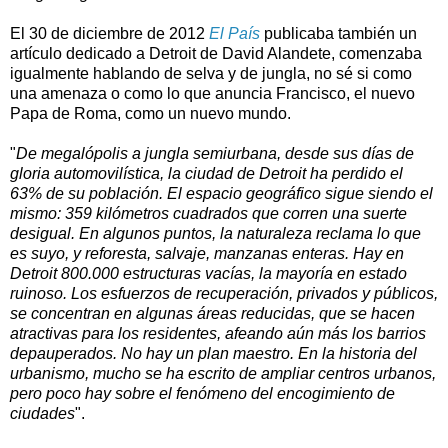
El 30 de diciembre de 2012
El País
publicaba también un
artículo dedicado a Detroit de David Alandete, comenzaba
igualmente hablando de selva y de jungla, no sé si como
una amenaza o como lo que anuncia Francisco, el nuevo
Papa de Roma, como un nuevo mundo.
"
De megalópolis a jungla semiurbana, desde sus días de
gloria automovilística, la ciudad de Detroit ha perdido el
63% de su población. El espacio geográfico sigue siendo el
mismo:
359 kilómetros
cuadrados que corren una suerte
desigual. En algunos puntos, la naturaleza reclama lo que
es suyo, y reforesta, salvaje, manzanas enteras. Hay en
Detroit 800.000 estructuras vacías, la mayoría en estado
ruinoso. Los esfuerzos de recuperación, privados y públicos,
se concentran en algunas áreas reducidas, que se hacen
atractivas para los residentes, afeando aún más los barrios
depauperados. No hay un plan maestro. En la historia del
urbanismo, mucho se ha escrito de ampliar centros urbanos,
pero poco hay sobre el fenómeno del encogimiento de
ciudades
".