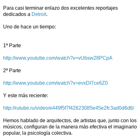
Para casi terminar enlazo dos excelentes reportajes
dedicados a
Detroit
.
Uno de hace un tiempo
:
1ª Parte
http://www.youtube.com/watch?v=vUbsw28PCpA
2ª Parte
http://www.youtube.com/watch?v=evxDI7ce6Z0
Y este más reciente:
http://rutube.ru/video/e449f5f7f42623085e45e2fc3ad0d6d6/
Hemos hablado de arquitectos, de artistas que, junto con los
músicos, configuran de la manera más efectiva el imaginario
popular, la psicología colectiva.