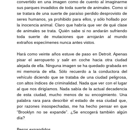
convertido en una imagen como de cuento al imaginarme
sus parques invadidos de toda suerte de animales. Como si
se tratara de una suerte de paraíso perdido desprovisto de
seres humanos, ya prohibido para ellos, y sólo hollado por
la inocencia animal. Claro que habría que ver de qué clase
de animales se trata. Quién sabe si no andarán sufriendo
toda suerte de mutaciones que arrojarán al mundo
extraños especímenes nunca antes vistos.
Hará como veinte años estuve de paso en Detroit. Apenas
pisar el aeropuerto y salir en coche hacia otra ciudad
alejada de ella. Ninguna imagen se ha quedado grabada en
mi memoria de ella. Sólo recuerdo a la conductora del
vehículo diciendo que se trataba de una ciudad peligrosa,
con altos índices de criminalidad. Nada que ver con el lugar
al que nos dirigíamos. Nada sabía de la actual decadencia
de esta ciudad, mucho menos de su encogimiento. Una
palabra rara para describir el estado de esa ciudad que,
por razones insospechadas, me ha hecho pensar en que
“Brooklyn no se expande”. ¿Se encogerá también algún
día?
Besos expandidos.