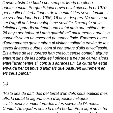
llavors
abstreta
i
buida
per
sempre
.
Morta
en plena
adolescència
.
Perquè
Prípiat
havia
estat
aixecada
el 1970
per
acollir els
treballadors
de la central
i
les seves
famílies
i
va ser abandonada
el 1986
, 16
anys
després
.
Va passar de
ser
l'orgull
del desenvolupisme
soviètic
,
l'exemple de la
felicitat
al paradís
proletari
,
una ciutat
amb
una mitjana de
26 anys
per
habitant
i
amb
gairebé
mil
naixements
anuals
,
a
convertir-se en
un escenari
posapocalíptic
.
Enormes
blocs
d'apartaments
grisos
miren
al visitant
solitari
a través de les
seves
finestres
buides
,
com si
centenars
d'ulls
et
vigilessin
.
Els
arbres
de
les
voreres
han crescut
sense control
,
alguns
entrant dins
de
les
botigues
i
oficines
a peu
de carrer
,
altres
entrellaçant
entre si
,
com
si
s'abracessin
.
La ciutat
ha
estat
envaïda
per
tot tipus
d'animals que
pasturen
lliurement
en
els seus
parcs
.”
(...)
“Vista
des de dalt
,
des del terrat
d'un dels seus
edificis
més
alts
,
la
ciutat
té
alguna cosa
d'aquestes
mítiques
civilitzacions
semienterrades
a
les
selves
de l'Amèrica
Central
.
Amagades
entre la mala herba
.
Però aquí
no
hi ha