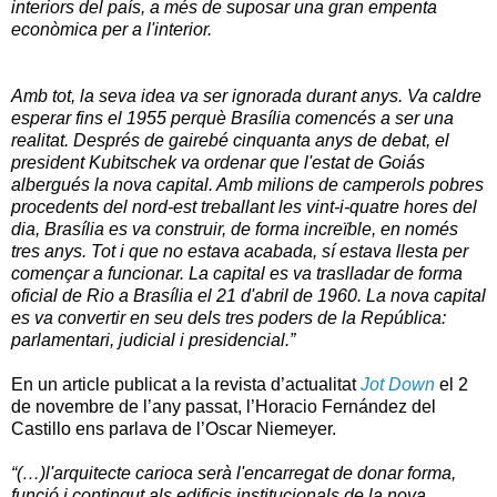
interiors del país, a més de suposar una gran empenta
econòmica per a l'interior.
Amb tot, la seva idea va ser ignorada durant anys. Va caldre
esperar fins el
1955
perquè Brasília comencés a ser una
realitat. Després de gairebé cinquanta anys de debat, el
president Kubitschek va ordenar que l'estat de
Goiás
albergués la nova capital. Amb milions de camperols pobres
procedents del nord-est treballant les vint-i-quatre hores del
dia, Brasília es va construir, de forma increïble, en només
tres anys. Tot i que no estava acabada, sí estava llesta per
començar a funcionar. La capital es va traslladar de forma
oficial de Rio a Brasília el 21 d'abril de 1960. La nova capital
es va convertir en seu dels tres poders de
la República
:
parlamentari, judicial i presidencial.”
En un article publicat a la revista d’actualitat
Jot Down
el 2
de novembre de l’any passat, l’Horacio Fernández del
Castillo ens parlava de l’Oscar Niemeyer.
“(…)l'arquitecte carioca serà l'encarregat de donar forma,
funció i contingut als edificis institucionals de la nova