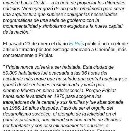
maestro Lucio Costa— a la hora de proyectar los diferentes
edificios Niemeyer gozó de un poder omnímodo para crear
una arquitectura que supiese conjugar las necesidades
programáticas de una sede de gobierno con la
monumentalidad y simbolismo exigidos a la nueva capital
de la nación."
El pasado 23 de enero el diario
El País
publicó un excelente
artículo firmado por Jon Sistiaga dedicado a Chernóbil, más
concretamente a Prípiat.
" Prípiat nunca volverá a ser habitada. Esta ciudad de
50.000 habitantes fue evacuada a las 36 horas del
accidente más grave que ha sufrido una central nuclear y se
quedó desde entonces ensimismada y vacía para
siempre.Muerta en plena adolescencia. Porque Prípiat
había sido levantada en 1970 para acoger a los
trabajadores de la central y sus familias y fue abandonada
en 1986, 16 años después. Pasó de ser el orgullo del
desarrollismo soviético, el ejemplo de la felicidad en el
paraíso proletario, una ciudad con una media de 26 años
por habitante y con casi mil nacimientos anuales, a