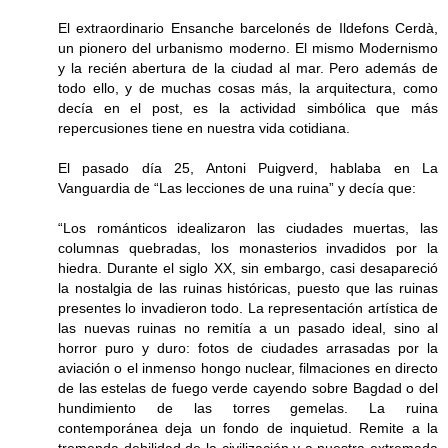
El extraordinario Ensanche barcelonés de Ildefons Cerdà,
un pionero del urbanismo moderno. El mismo Modernismo
y la recién abertura de la ciudad al mar. Pero además de
todo ello, y de muchas cosas más, la arquitectura, como
decía en el post, es la actividad simbólica que más
repercusiones tiene en nuestra vida cotidiana.
El pasado día 25, Antoni Puigverd, hablaba en La
Vanguardia de “Las lecciones de una ruina” y decía que:
“Los románticos idealizaron las ciudades muertas, las
columnas quebradas, los monasterios invadidos por la
hiedra. Durante el siglo XX, sin embargo, casi desapareció
la nostalgia de las ruinas históricas, puesto que las ruinas
presentes lo invadieron todo. La representación artística de
las nuevas ruinas no remitía a un pasado ideal, sino al
horror puro y duro: fotos de ciudades arrasadas por la
aviación o el inmenso hongo nuclear, filmaciones en directo
de las estelas de fuego verde cayendo sobre Bagdad o del
hundimiento de las torres gemelas. La ruina
contemporánea deja un fondo de inquietud. Remite a la
tremenda debilidad de la civilización y a nuestra extremada