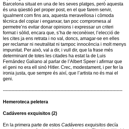
Barcelona situat en una de les seves platges, però aquesta
és una qüestió pel proper post, en el que farem servir,
igualment com fins ara, aquesta meravellosa i còmoda
tècnica del copiar i enganxar, tan poc compromesa al
permetre’ns evitar donar opinions i expressar un criteri
format i sòlid, encara que, s’ha de reconèixer, l’elecció de
les cites ja ens retrata i no val, doncs, amagar-se en elles
per reclamar ni neutralitat ni tampoc innocència i molt menys
impunitat. Per això, val a dir, i vull dir, que la frase més
determinant de totes les citades ha estat la de
Luis
Fernández Galiano al parlar de l’Albert Speer i afirmar que
el geni no era ell sinó Hitler.
Crec, modestament, i per fer la
ironia justa, que sempre és així, que l’artista no és mai el
geni.
-----------------------------------------------------------------------------------
Hemeroteca peletera
Cadáveres exquisitos (2)
En la primera parte de estos
Cadáveres exquisitos
decía