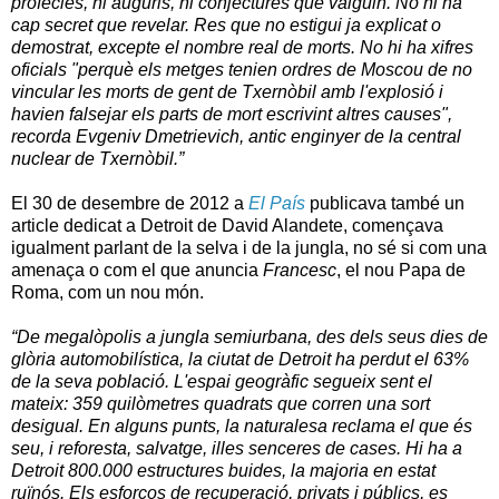
profecies
,
ni
auguris
,
ni
conjectures
que valguin
.
No
hi ha
cap
secret que
revelar
.
Res que no
estigui
ja
explicat o
demostrat
,
excepte el
nombre real
de morts
.
No
hi ha
xifres
oficials
"
perquè
els
metges
tenien
ordres
de Moscou
de
no
vincular
les
morts
de gent de
Txernòbil
amb
l'explosió
i
havien
falsejar
els
parts
de mort
escrivint
altres
causes
",
recorda
Evgeniv
Dmetrievich
,
antic
enginyer
de la central
nuclear
de Txernòbil
.”
El 30 de desembre de
2012 a
El País
publicava també un
article dedicat a Detroit de David Alandete, començava
igualment parlant de la selva i de la jungla, no sé si com una
amenaça o com el que anuncia
Francesc
, el nou Papa de
Roma, com un nou món.
“De megalòpolis a jungla semiurbana, des dels seus dies de
glòria automobilística, la ciutat de Detroit ha perdut el 63%
de la seva població. L'espai geogràfic segueix sent el
mateix: 359 quilòmetres quadrats que corren una sort
desigual. En alguns punts, la naturalesa reclama el que és
seu, i reforesta, salvatge, illes senceres de cases. Hi ha a
Detroit 800.000 estructures buides, la majoria en estat
ruïnós. Els esforços de recuperació, privats i públics, es