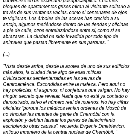
convertirse en un escenario posapocalíptico. Enormes
bloques de apartamentos grises miran al visitante solitario a
través de sus ventanas vacías, como si centenares de ojos
te vigilaran. Los árboles de las aceras han crecido a su
antojo, algunos metiéndose dentro de las tiendas y oficinas
a pie de calle, otros entrelazándose entre sí, como si se
abrazaran. La ciudad ha sido invadida por todo tipo de
animales que pastan libremente en sus parques. "
(...)
"Vista desde arriba, desde la azotea de uno de sus edificios
más altos, la ciudad tiene algo de esas míticas
civilizaciones semienterradas en las selvas de
Centroamérica. Escondidas entre la maleza. Pero aquí no
hay profecías, ni augurios, ni conjeturas que valgan. No hay
ningún secreto que revelar. Nada que no esté ya contado o
demostrado, salvo el número real de muertos. No hay cifras
oficiales “porque los médicos tenían ordenes de Moscú de
no vincular las muertes de gente de Chernóbil con la
explosión y debían falsear los partes de fallecimiento
escribiendo otras causas”, recuerda Evge­niv Dmetrievich,
antiguo ingeniero de la central nuclear de Chernóbil. "