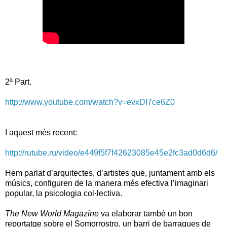
2ª Part.
http://www.youtube.com/watch?v=evxDI7ce6Z0
I aquest més recent:
http://rutube.ru/video/e449f5f7f42623085e45e2fc3ad0d6d6/
Hem parlat d’arquitectes, d’artistes que, juntament amb els
músics, configuren de la manera més efectiva l’imaginari
popular, la psicologia col·lectiva.
The New World Magazine
va elaborar també un bon
reportatge sobre el Somorrostro, un barri de barraques de