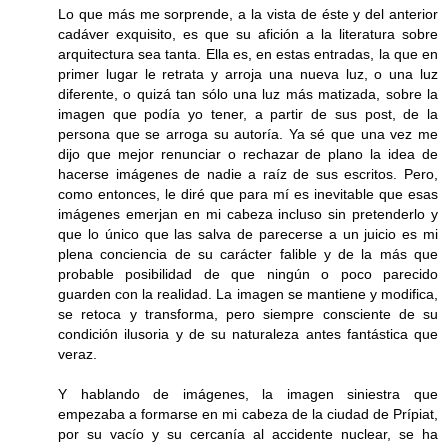
Lo que más me sorprende, a la vista de éste y del anterior
cadáver exquisito, es que su afición a la literatura sobre
arquitectura sea tanta. Ella es, en estas entradas, la que en
primer lugar le retrata y arroja una nueva luz, o una luz
diferente, o quizá tan sólo una luz más matizada, sobre la
imagen que podía yo tener, a partir de sus post, de la
persona que se arroga su autoría. Ya sé que una vez me
dijo que mejor renunciar o rechazar de plano la idea de
hacerse imágenes de nadie a raíz de sus escritos. Pero,
como entonces, le diré que para mí es inevitable que esas
imágenes emerjan en mi cabeza incluso sin pretenderlo y
que lo único que las salva de parecerse a un juicio es mi
plena conciencia de su carácter falible y de la más que
probable posibilidad de que ningún o poco parecido
guarden con la realidad. La imagen se mantiene y modifica,
se retoca y transforma, pero siempre consciente de su
condición ilusoria y de su naturaleza antes fantástica que
veraz.
Y hablando de imágenes, la imagen siniestra que
empezaba a formarse en mi cabeza de la ciudad de Prípiat,
por su vacío y su cercanía al accidente nuclear, se ha