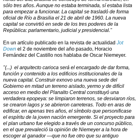
sólo tres años. Aunque no estaba terminada, sí estaba lista
para empezar a funcionar. La capital se trasladó de forma
oficial de Río a Brasilia el 21 de abril de 1960. La nueva
capital se convirtió en sede de los tres poderes de
la
República
: parlamentario, judicial y presidencial."
En un artículo publicado en la revista de actualidad
Jot
Down
el 2 de noviembre del año pasado, Horacio
Fernández del Castillo nos hablaba de Oscar Niemeyer.
"(...) el arquitecto carioca será el encargado de dar forma,
función y contenido a los edificios institucionales de la
nueva capital. Construir exnovo una nueva sede del
Gobierno en mitad un terreno aislado, yermo y de difícil
acceso en medio del Planalto Central constituyó una
verdadera epopeya: se limpiaron terrenos, se desviaron ríos,
se crearon lagos y se abrieron carreteras. Todo en aras de
edificar, en apenas tres años, el símbolo que personificase
el espíritu de la joven nación emergente. Si el proyecto para
el plan urbano fue elegido a través de un concurso público,
en el que prevaleció la opinión de Niemeyer a la hora de
escoger al ganador —que no fue otro que su antiguo