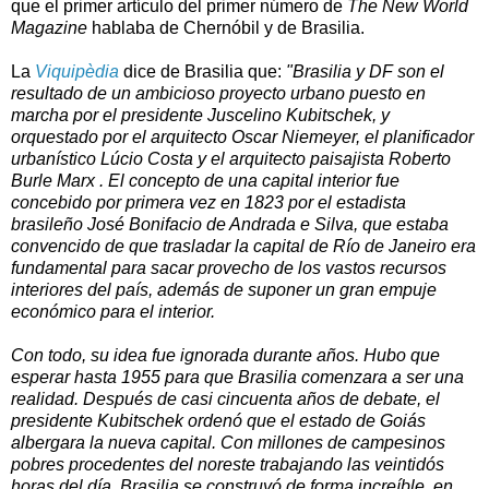
que el primer artículo del primer número de
The New World
Magazine
hablaba de Chernóbil y de Brasilia.
La
Viquipèdia
dice de Brasilia que:
"Brasilia y DF son el
resultado de un ambicioso proyecto urbano puesto en
marcha por el presidente Juscelino Kubitschek, y
orquestado por el arquitecto Oscar Niemeyer, el planificador
urbanístico Lúcio Costa y el arquitecto paisajista Roberto
Burle Marx . El concepto de una capital interior fue
concebido por primera vez en 1823 por el estadista
brasileño José Bonifacio de Andrada e Silva, que estaba
convencido de que trasladar la capital de Río de Janeiro era
fundamental para sacar provecho de los vastos recursos
interiores del país, además de suponer un gran empuje
económico para el interior.
Con todo, su idea fue ignorada durante años. Hubo que
esperar hasta 1955 para que Brasilia comenzara a ser una
realidad. Después de casi cincuenta años de debate, el
presidente Kubitschek ordenó que el estado de Goiás
albergara la nueva capital. Con millones de campesinos
pobres procedentes del noreste trabajando las veintidós
horas del día, Brasilia se construyó de forma increíble, en