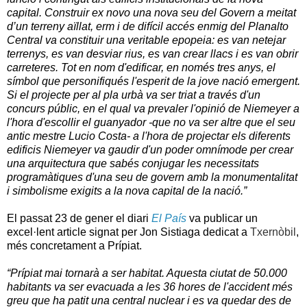
capital. Construir ex novo una nova seu del Govern a meitat
d’un terreny aïllat, erm i de difícil accés enmig del Planalto
Central va constituir una veritable epopeia: es van netejar
terrenys, es van desviar rius, es van crear llacs i es van obrir
carreteres. Tot en nom d'edificar, en només tres anys, el
símbol que personifiqués l'esperit de la jove nació emergent.
Si el projecte per al pla urbà va ser triat a través d'un
concurs públic, en el qual va prevaler l'opinió de Niemeyer a
l'hora d'escollir el guanyador -que no va ser altre que el seu
antic mestre Lucio Costa- a l'hora de projectar els diferents
edificis Niemeyer va gaudir d'un poder omnímode per crear
una arquitectura que sabés conjugar les necessitats
programàtiques d'una seu de govern amb la monumentalitat
i simbolisme exigits a la nova capital de la nació.”
El passat 23 de gener el diari
El País
va publicar un
excel·lent article signat per Jon Sistiaga dedicat a
Txernòbil
,
més concretament a Prípiat.
“Prípiat
mai
tornarà a
ser habitat
.
Aquesta
ciutat
de 50.000
habitants
va ser
evacuada
a
les 36
hores
de l'accident
més
greu
que
ha
patit
una central
nuclear
i
es va quedar
des de